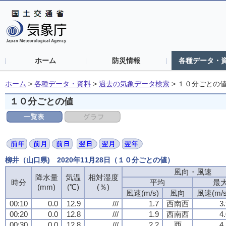
ホーム
防災情報
各種データ・
ホーム
>
各種データ・資料
>
過去の気象データ検索
>
１０分ごとの
１０分ごとの値
柳井（山口県) 2020年11月28日（１０分ごとの値）
風向・風速
風向・風速
風向・風速
風向・風速
降水量
降水量
降水量
降水量
気温
気温
気温
気温
相対湿度
相対湿度
相対湿度
相対湿度
時分
時分
時分
時分
平均
平均
平均
平均
最
最
最
最
(mm)
(mm)
(mm)
(mm)
(℃)
(℃)
(℃)
(℃)
(％)
(％)
(％)
(％)
風速(m/s)
風速(m/s)
風速(m/s)
風速(m/s)
風向
風向
風向
風向
風速(m/s
風速(m/s
風速(m/s
風速(m/s
00:10
00:10
00:10
00:10
0.0
0.0
0.0
0.0
12.9
12.9
12.9
12.9
///
///
///
///
1.7
1.7
1.7
1.7
西南西
西南西
西南西
西南西
3
3
3
3
00:20
00:20
00:20
00:20
0.0
0.0
0.0
0.0
12.8
12.8
12.8
12.8
///
///
///
///
1.9
1.9
1.9
1.9
西南西
西南西
西南西
西南西
4
4
4
4
00:30
00:30
00:30
00:30
0.0
0.0
0.0
0.0
12.8
12.8
12.8
12.8
///
///
///
///
2.2
2.2
2.2
2.2
西
西
西
西
4
4
4
4