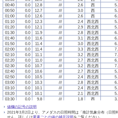
00:40
00:40
00:40
00:40
0.0
0.0
0.0
0.0
12.8
12.8
12.8
12.8
///
///
///
///
2.6
2.6
2.6
2.6
西
西
西
西
5
5
5
5
00:50
00:50
00:50
00:50
0.0
0.0
0.0
0.0
12.7
12.7
12.7
12.7
///
///
///
///
3.0
3.0
3.0
3.0
西
西
西
西
5
5
5
5
01:00
01:00
01:00
01:00
0.0
0.0
0.0
0.0
12.6
12.6
12.6
12.6
///
///
///
///
2.6
2.6
2.6
2.6
西
西
西
西
6
6
6
6
01:10
01:10
01:10
01:10
0.0
0.0
0.0
0.0
12.3
12.3
12.3
12.3
///
///
///
///
2.4
2.4
2.4
2.4
西北西
西北西
西北西
西北西
5
5
5
5
01:20
01:20
01:20
01:20
0.0
0.0
0.0
0.0
12.1
12.1
12.1
12.1
///
///
///
///
2.9
2.9
2.9
2.9
西北西
西北西
西北西
西北西
5
5
5
5
01:30
01:30
01:30
01:30
0.0
0.0
0.0
0.0
11.9
11.9
11.9
11.9
///
///
///
///
2.8
2.8
2.8
2.8
西北西
西北西
西北西
西北西
6
6
6
6
01:40
01:40
01:40
01:40
0.0
0.0
0.0
0.0
11.6
11.6
11.6
11.6
///
///
///
///
3.1
3.1
3.1
3.1
西北西
西北西
西北西
西北西
6
6
6
6
01:50
01:50
01:50
01:50
0.0
0.0
0.0
0.0
11.4
11.4
11.4
11.4
///
///
///
///
3.0
3.0
3.0
3.0
西北西
西北西
西北西
西北西
6
6
6
6
02:00
02:00
02:00
02:00
0.0
0.0
0.0
0.0
11.4
11.4
11.4
11.4
///
///
///
///
3.3
3.3
3.3
3.3
西北西
西北西
西北西
西北西
7
7
7
7
02:10
02:10
02:10
02:10
0.0
0.0
0.0
0.0
11.1
11.1
11.1
11.1
///
///
///
///
3.2
3.2
3.2
3.2
西北西
西北西
西北西
西北西
7
7
7
7
02:20
02:20
02:20
02:20
0.0
0.0
0.0
0.0
11.0
11.0
11.0
11.0
///
///
///
///
2.7
2.7
2.7
2.7
西北西
西北西
西北西
西北西
6
6
6
6
02:30
02:30
02:30
02:30
0.0
0.0
0.0
0.0
10.7
10.7
10.7
10.7
///
///
///
///
3.2
3.2
3.2
3.2
西北西
西北西
西北西
西北西
7
7
7
7
02:40
02:40
02:40
02:40
0.0
0.0
0.0
0.0
10.6
10.6
10.6
10.6
///
///
///
///
2.7
2.7
2.7
2.7
西北西
西北西
西北西
西北西
5
5
5
5
02:50
02:50
02:50
02:50
0.0
0.0
0.0
0.0
10.5
10.5
10.5
10.5
///
///
///
///
2.4
2.4
2.4
2.4
西北西
西北西
西北西
西北西
5
5
5
5
03:00
03:00
03:00
03:00
0.0
0.0
0.0
0.0
10.3
10.3
10.3
10.3
///
///
///
///
2.8
2.8
2.8
2.8
西北西
西北西
西北西
西北西
6
6
6
6
03:10
03:10
03:10
03:10
0.0
0.0
0.0
0.0
10.1
10.1
10.1
10.1
///
///
///
///
2.4
2.4
2.4
2.4
西北西
西北西
西北西
西北西
5
5
5
5
03:20
03:20
03:20
03:20
0.0
0.0
0.0
0.0
10.1
10.1
10.1
10.1
///
///
///
///
2.1
2.1
2.1
2.1
西北西
西北西
西北西
西北西
5
5
5
5
03:30
03:30
03:30
03:30
0.0
0.0
0.0
0.0
9.8
9.8
9.8
9.8
///
///
///
///
1.8
1.8
1.8
1.8
西
西
西
西
3
3
3
3
03:40
03:40
03:40
03:40
0.0
0.0
0.0
0.0
9.4
9.4
9.4
9.4
///
///
///
///
1.7
1.7
1.7
1.7
西
西
西
西
3
3
3
3
値欄の記号の説明
03:50
03:50
03:50
03:50
0.0
0.0
0.0
0.0
9.3
9.3
9.3
9.3
///
///
///
///
1.5
1.5
1.5
1.5
西
西
西
西
3
3
3
3
2021年3月2日より、アメダスの日照時間は「推計気象分布（日
04:00
04:00
04:00
04:00
0.0
0.0
0.0
0.0
9.2
9.2
9.2
9.2
///
///
///
///
1.3
1.3
1.3
1.3
西
西
西
西
3
3
3
3
せん。詳しくは
要素ごとの値の補足説明
をご覧ください。