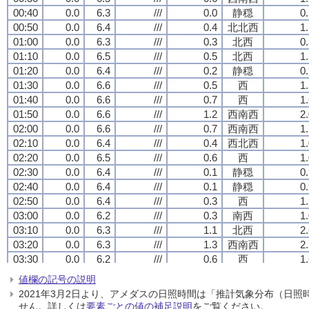
00:40
00:40
00:40
00:40
0.0
0.0
0.0
0.0
6.3
6.3
6.3
6.3
///
///
///
///
0.0
0.0
0.0
0.0
静穏
静穏
静穏
静穏
0
0
0
0
00:50
00:50
00:50
00:50
0.0
0.0
0.0
0.0
6.4
6.4
6.4
6.4
///
///
///
///
0.4
0.4
0.4
0.4
北北西
北北西
北北西
北北西
1
1
1
1
01:00
01:00
01:00
01:00
0.0
0.0
0.0
0.0
6.3
6.3
6.3
6.3
///
///
///
///
0.3
0.3
0.3
0.3
北西
北西
北西
北西
0
0
0
0
01:10
01:10
01:10
01:10
0.0
0.0
0.0
0.0
6.5
6.5
6.5
6.5
///
///
///
///
0.5
0.5
0.5
0.5
北西
北西
北西
北西
1
1
1
1
01:20
01:20
01:20
01:20
0.0
0.0
0.0
0.0
6.4
6.4
6.4
6.4
///
///
///
///
0.2
0.2
0.2
0.2
静穏
静穏
静穏
静穏
0
0
0
0
01:30
01:30
01:30
01:30
0.0
0.0
0.0
0.0
6.6
6.6
6.6
6.6
///
///
///
///
0.5
0.5
0.5
0.5
西
西
西
西
1
1
1
1
01:40
01:40
01:40
01:40
0.0
0.0
0.0
0.0
6.6
6.6
6.6
6.6
///
///
///
///
0.7
0.7
0.7
0.7
西
西
西
西
1
1
1
1
01:50
01:50
01:50
01:50
0.0
0.0
0.0
0.0
6.6
6.6
6.6
6.6
///
///
///
///
1.2
1.2
1.2
1.2
西南西
西南西
西南西
西南西
2
2
2
2
02:00
02:00
02:00
02:00
0.0
0.0
0.0
0.0
6.6
6.6
6.6
6.6
///
///
///
///
0.7
0.7
0.7
0.7
西南西
西南西
西南西
西南西
1
1
1
1
02:10
02:10
02:10
02:10
0.0
0.0
0.0
0.0
6.4
6.4
6.4
6.4
///
///
///
///
0.4
0.4
0.4
0.4
西北西
西北西
西北西
西北西
1
1
1
1
02:20
02:20
02:20
02:20
0.0
0.0
0.0
0.0
6.5
6.5
6.5
6.5
///
///
///
///
0.6
0.6
0.6
0.6
西
西
西
西
1
1
1
1
02:30
02:30
02:30
02:30
0.0
0.0
0.0
0.0
6.4
6.4
6.4
6.4
///
///
///
///
0.1
0.1
0.1
0.1
静穏
静穏
静穏
静穏
0
0
0
0
02:40
02:40
02:40
02:40
0.0
0.0
0.0
0.0
6.4
6.4
6.4
6.4
///
///
///
///
0.1
0.1
0.1
0.1
静穏
静穏
静穏
静穏
0
0
0
0
02:50
02:50
02:50
02:50
0.0
0.0
0.0
0.0
6.4
6.4
6.4
6.4
///
///
///
///
0.3
0.3
0.3
0.3
西
西
西
西
1
1
1
1
03:00
03:00
03:00
03:00
0.0
0.0
0.0
0.0
6.2
6.2
6.2
6.2
///
///
///
///
0.3
0.3
0.3
0.3
南西
南西
南西
南西
1
1
1
1
03:10
03:10
03:10
03:10
0.0
0.0
0.0
0.0
6.3
6.3
6.3
6.3
///
///
///
///
1.1
1.1
1.1
1.1
北西
北西
北西
北西
2
2
2
2
03:20
03:20
03:20
03:20
0.0
0.0
0.0
0.0
6.3
6.3
6.3
6.3
///
///
///
///
1.3
1.3
1.3
1.3
西南西
西南西
西南西
西南西
2
2
2
2
03:30
03:30
03:30
03:30
0.0
0.0
0.0
0.0
6.2
6.2
6.2
6.2
///
///
///
///
0.6
0.6
0.6
0.6
西
西
西
西
1
1
1
1
03:40
03:40
03:40
03:40
0.0
0.0
0.0
0.0
6.2
6.2
6.2
6.2
///
///
///
///
0.9
0.9
0.9
0.9
西
西
西
西
1
1
1
1
値欄の記号の説明
03:50
03:50
03:50
03:50
0.0
0.0
0.0
0.0
6.3
6.3
6.3
6.3
///
///
///
///
0.8
0.8
0.8
0.8
西南西
西南西
西南西
西南西
1
1
1
1
2021年3月2日より、アメダスの日照時間は「推計気象分布（日
04:00
04:00
04:00
04:00
0.0
0.0
0.0
0.0
6.0
6.0
6.0
6.0
///
///
///
///
0.7
0.7
0.7
0.7
西南西
西南西
西南西
西南西
1
1
1
1
せん。詳しくは
要素ごとの値の補足説明
をご覧ください。