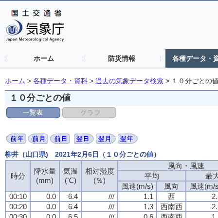
ホーム
防災情報
各種データ・
ホーム
>
各種データ・資料
>
過去の気象データ検索
>
１０分ごとの
１０分ごとの値
柳井（山口県) 2021年2月6日（１０分ごとの値）
風向・風速
風向・風速
風向・風速
風向・風速
降水量
降水量
降水量
降水量
気温
気温
気温
気温
相対湿度
相対湿度
相対湿度
相対湿度
時分
時分
時分
時分
平均
平均
平均
平均
最
最
最
最
(mm)
(mm)
(mm)
(mm)
(℃)
(℃)
(℃)
(℃)
(％)
(％)
(％)
(％)
風速(m/s)
風速(m/s)
風速(m/s)
風速(m/s)
風向
風向
風向
風向
風速(m/s
風速(m/s
風速(m/s
風速(m/s
00:10
00:10
00:10
00:10
0.0
0.0
0.0
0.0
6.4
6.4
6.4
6.4
///
///
///
///
1.1
1.1
1.1
1.1
西
西
西
西
2
2
2
2
00:20
00:20
00:20
00:20
0.0
0.0
0.0
0.0
6.4
6.4
6.4
6.4
///
///
///
///
1.3
1.3
1.3
1.3
西南西
西南西
西南西
西南西
2
2
2
2
00:30
00:30
00:30
00:30
0.0
0.0
0.0
0.0
6.5
6.5
6.5
6.5
///
///
///
///
0.6
0.6
0.6
0.6
西南西
西南西
西南西
西南西
1
1
1
1