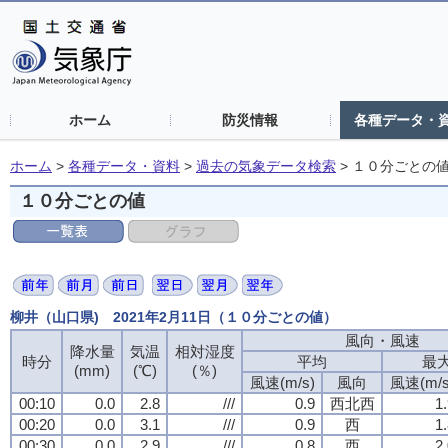
ホーム
防災情報
各種データ・
ホーム
>
各種データ・資料
>
過去の気象データ検索
>
１０分ごとの
１０分ごとの値
柳井（山口県) 2021年2月11日（１０分ごとの値）
風向・風速
風向・風速
風向・風速
風向・風速
降水量
降水量
降水量
降水量
気温
気温
気温
気温
相対湿度
相対湿度
相対湿度
相対湿度
時分
時分
時分
時分
平均
平均
平均
平均
最
最
最
最
(mm)
(mm)
(mm)
(mm)
(℃)
(℃)
(℃)
(℃)
(％)
(％)
(％)
(％)
風速(m/s)
風速(m/s)
風速(m/s)
風速(m/s)
風向
風向
風向
風向
風速(m/s
風速(m/s
風速(m/s
風速(m/s
00:10
00:10
00:10
00:10
0.0
0.0
0.0
0.0
2.8
2.8
2.8
2.8
///
///
///
///
0.9
0.9
0.9
0.9
西北西
西北西
西北西
西北西
1
1
1
1
00:20
00:20
00:20
00:20
0.0
0.0
0.0
0.0
3.1
3.1
3.1
3.1
///
///
///
///
0.9
0.9
0.9
0.9
西
西
西
西
1
1
1
1
00:30
00:30
00:30
00:30
0.0
0.0
0.0
0.0
2.9
2.9
2.9
2.9
///
///
///
///
0.8
0.8
0.8
0.8
西
西
西
西
2
2
2
2