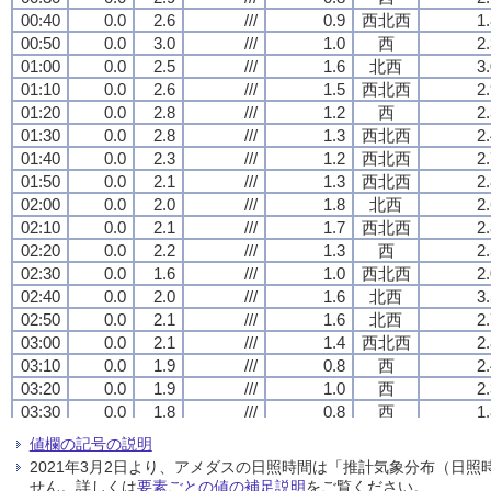
00:40
00:40
00:40
00:40
0.0
0.0
0.0
0.0
2.6
2.6
2.6
2.6
///
///
///
///
0.9
0.9
0.9
0.9
西北西
西北西
西北西
西北西
1
1
1
1
00:50
00:50
00:50
00:50
0.0
0.0
0.0
0.0
3.0
3.0
3.0
3.0
///
///
///
///
1.0
1.0
1.0
1.0
西
西
西
西
2
2
2
2
01:00
01:00
01:00
01:00
0.0
0.0
0.0
0.0
2.5
2.5
2.5
2.5
///
///
///
///
1.6
1.6
1.6
1.6
北西
北西
北西
北西
3
3
3
3
01:10
01:10
01:10
01:10
0.0
0.0
0.0
0.0
2.6
2.6
2.6
2.6
///
///
///
///
1.5
1.5
1.5
1.5
西北西
西北西
西北西
西北西
2
2
2
2
01:20
01:20
01:20
01:20
0.0
0.0
0.0
0.0
2.8
2.8
2.8
2.8
///
///
///
///
1.2
1.2
1.2
1.2
西
西
西
西
2
2
2
2
01:30
01:30
01:30
01:30
0.0
0.0
0.0
0.0
2.8
2.8
2.8
2.8
///
///
///
///
1.3
1.3
1.3
1.3
西北西
西北西
西北西
西北西
2
2
2
2
01:40
01:40
01:40
01:40
0.0
0.0
0.0
0.0
2.3
2.3
2.3
2.3
///
///
///
///
1.2
1.2
1.2
1.2
西北西
西北西
西北西
西北西
2
2
2
2
01:50
01:50
01:50
01:50
0.0
0.0
0.0
0.0
2.1
2.1
2.1
2.1
///
///
///
///
1.3
1.3
1.3
1.3
西北西
西北西
西北西
西北西
2
2
2
2
02:00
02:00
02:00
02:00
0.0
0.0
0.0
0.0
2.0
2.0
2.0
2.0
///
///
///
///
1.8
1.8
1.8
1.8
北西
北西
北西
北西
2
2
2
2
02:10
02:10
02:10
02:10
0.0
0.0
0.0
0.0
2.1
2.1
2.1
2.1
///
///
///
///
1.7
1.7
1.7
1.7
西北西
西北西
西北西
西北西
2
2
2
2
02:20
02:20
02:20
02:20
0.0
0.0
0.0
0.0
2.2
2.2
2.2
2.2
///
///
///
///
1.3
1.3
1.3
1.3
西
西
西
西
2
2
2
2
02:30
02:30
02:30
02:30
0.0
0.0
0.0
0.0
1.6
1.6
1.6
1.6
///
///
///
///
1.0
1.0
1.0
1.0
西北西
西北西
西北西
西北西
2
2
2
2
02:40
02:40
02:40
02:40
0.0
0.0
0.0
0.0
2.0
2.0
2.0
2.0
///
///
///
///
1.6
1.6
1.6
1.6
北西
北西
北西
北西
3
3
3
3
02:50
02:50
02:50
02:50
0.0
0.0
0.0
0.0
2.1
2.1
2.1
2.1
///
///
///
///
1.6
1.6
1.6
1.6
北西
北西
北西
北西
2
2
2
2
03:00
03:00
03:00
03:00
0.0
0.0
0.0
0.0
2.1
2.1
2.1
2.1
///
///
///
///
1.4
1.4
1.4
1.4
西北西
西北西
西北西
西北西
2
2
2
2
03:10
03:10
03:10
03:10
0.0
0.0
0.0
0.0
1.9
1.9
1.9
1.9
///
///
///
///
0.8
0.8
0.8
0.8
西
西
西
西
2
2
2
2
03:20
03:20
03:20
03:20
0.0
0.0
0.0
0.0
1.9
1.9
1.9
1.9
///
///
///
///
1.0
1.0
1.0
1.0
西
西
西
西
2
2
2
2
03:30
03:30
03:30
03:30
0.0
0.0
0.0
0.0
1.8
1.8
1.8
1.8
///
///
///
///
0.8
0.8
0.8
0.8
西
西
西
西
1
1
1
1
03:40
03:40
03:40
03:40
0.0
0.0
0.0
0.0
1.2
1.2
1.2
1.2
///
///
///
///
1.1
1.1
1.1
1.1
西北西
西北西
西北西
西北西
2
2
2
2
値欄の記号の説明
03:50
03:50
03:50
03:50
0.0
0.0
0.0
0.0
1.7
1.7
1.7
1.7
///
///
///
///
1.4
1.4
1.4
1.4
西北西
西北西
西北西
西北西
2
2
2
2
2021年3月2日より、アメダスの日照時間は「推計気象分布（日
04:00
04:00
04:00
04:00
0.0
0.0
0.0
0.0
1.6
1.6
1.6
1.6
///
///
///
///
0.7
0.7
0.7
0.7
西
西
西
西
1
1
1
1
せん。詳しくは
要素ごとの値の補足説明
をご覧ください。