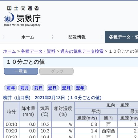
ホーム
防災情報
各種データ・
ホーム
>
各種データ・資料
>
過去の気象データ検索
>
１０分ごとの
１０分ごとの値
柳井（山口県) 2021年3月13日（１０分ごとの値）
風向・風速
風向・風速
風向・風速
風向・風速
降水量
降水量
降水量
降水量
気温
気温
気温
気温
相対湿度
相対湿度
相対湿度
相対湿度
時分
時分
時分
時分
平均
平均
平均
平均
最
最
最
最
(mm)
(mm)
(mm)
(mm)
(℃)
(℃)
(℃)
(℃)
(％)
(％)
(％)
(％)
風速(m/s)
風速(m/s)
風速(m/s)
風速(m/s)
風向
風向
風向
風向
風速(m/s
風速(m/s
風速(m/s
風速(m/s
00:10
00:10
00:10
00:10
0.0
0.0
0.0
0.0
10.2
10.2
10.2
10.2
///
///
///
///
0.9
0.9
0.9
0.9
西
西
西
西
1
1
1
1
00:20
00:20
00:20
00:20
0.0
0.0
0.0
0.0
10.3
10.3
10.3
10.3
///
///
///
///
1.4
1.4
1.4
1.4
西南西
西南西
西南西
西南西
2
2
2
2
00:30
00:30
00:30
00:30
0.0
0.0
0.0
0.0
10.4
10.4
10.4
10.4
///
///
///
///
1.1
1.1
1.1
1.1
西
西
西
西
2
2
2
2