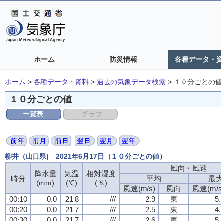
ホーム
防災情報
各種データ・
ホーム
>
各種データ・資料
>
過去の気象データ検索
>
１０分ごとの
１０分ごとの値
柳井（山口県) 2021年6月17日（１０分ごとの値）
風向・風速
降水量
気温
相対湿度
時分
平均
最
(mm)
(℃)
(％)
風速(m/s)
風向
風速(m/s
00:10
0.0
21.8
///
2.9
東
5
00:20
0.0
21.7
///
2.5
東
4
00:30
0.0
21.7
///
2.6
東
5