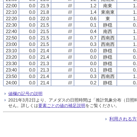
22:00
0.0
21.9
///
1.2
南東
1
22:10
0.0
21.8
///
1.4
東南東
1
22:20
0.0
22.0
///
0.6
東
1
22:30
0.0
21.5
///
0.1
静穏
0
22:40
0.0
21.5
///
0.4
南西
1
22:50
0.0
21.5
///
0.7
西南西
1
23:00
0.0
21.5
///
0.3
西南西
1
23:10
0.0
21.4
///
0.0
静穏
0
23:20
0.0
21.4
///
0.0
静穏
0
23:30
0.0
21.3
///
0.0
静穏
0
23:40
0.0
21.3
///
0.1
静穏
0
23:50
0.0
21.4
///
0.3
西南西
1
24:00
0.0
21.4
///
0.2
静穏
0
値欄の記号の説明
2021年3月2日より、アメダスの日照時間は「推計気象分布（日
せん。詳しくは
要素ごとの値の補足説明
をご覧ください。
利用される方