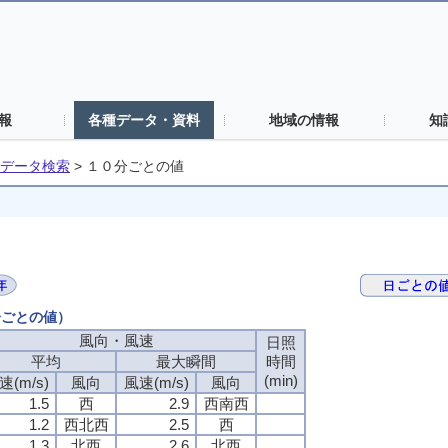
報
各種データ・資料
地域の情報
知
データ検索
>
１０分ごとの値
分ごとの値）
風向・風速
風向・風速
風向・風速
風向・風速
日照
日照
日照
日照
平均
平均
平均
平均
最大瞬間
最大瞬間
最大瞬間
最大瞬間
時間
時間
時間
時間
(min)
(min)
(min)
(min)
速(m/s)
速(m/s)
速(m/s)
速(m/s)
風向
風向
風向
風向
風速(m/s)
風速(m/s)
風速(m/s)
風速(m/s)
風向
風向
風向
風向
1.5
1.5
1.5
1.5
西
西
西
西
2.9
2.9
2.9
2.9
西南西
西南西
西南西
西南西
1.2
1.2
1.2
1.2
西北西
西北西
西北西
西北西
2.5
2.5
2.5
2.5
西
西
西
西
1.3
1.3
1.3
1.3
北西
北西
北西
北西
2.6
2.6
2.6
2.6
北西
北西
北西
北西