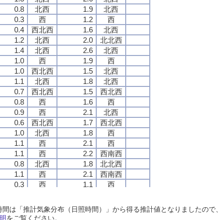
0.8
0.8
0.8
0.8
北西
北西
北西
北西
1.9
1.9
1.9
1.9
北西
北西
北西
北西
0.3
0.3
0.3
0.3
西
西
西
西
1.2
1.2
1.2
1.2
西
西
西
西
0.4
0.4
0.4
0.4
西北西
西北西
西北西
西北西
1.6
1.6
1.6
1.6
北西
北西
北西
北西
1.2
1.2
1.2
1.2
北西
北西
北西
北西
2.0
2.0
2.0
2.0
北北西
北北西
北北西
北北西
1.4
1.4
1.4
1.4
北西
北西
北西
北西
2.6
2.6
2.6
2.6
北西
北西
北西
北西
1.0
1.0
1.0
1.0
西
西
西
西
1.9
1.9
1.9
1.9
西
西
西
西
1.0
1.0
1.0
1.0
西北西
西北西
西北西
西北西
1.5
1.5
1.5
1.5
北西
北西
北西
北西
1.1
1.1
1.1
1.1
北西
北西
北西
北西
1.8
1.8
1.8
1.8
北西
北西
北西
北西
0.7
0.7
0.7
0.7
西北西
西北西
西北西
西北西
1.5
1.5
1.5
1.5
西北西
西北西
西北西
西北西
0.8
0.8
0.8
0.8
西
西
西
西
1.6
1.6
1.6
1.6
西
西
西
西
0.9
0.9
0.9
0.9
西
西
西
西
2.1
2.1
2.1
2.1
北西
北西
北西
北西
0.6
0.6
0.6
0.6
西北西
西北西
西北西
西北西
1.7
1.7
1.7
1.7
西北西
西北西
西北西
西北西
1.0
1.0
1.0
1.0
北西
北西
北西
北西
1.8
1.8
1.8
1.8
西
西
西
西
1.1
1.1
1.1
1.1
西
西
西
西
2.1
2.1
2.1
2.1
西
西
西
西
1.1
1.1
1.1
1.1
西
西
西
西
2.2
2.2
2.2
2.2
西南西
西南西
西南西
西南西
0.8
0.8
0.8
0.8
北西
北西
北西
北西
1.8
1.8
1.8
1.8
北北西
北北西
北北西
北北西
1.1
1.1
1.1
1.1
西
西
西
西
2.1
2.1
2.1
2.1
西南西
西南西
西南西
西南西
0.3
0.3
0.3
0.3
西
西
西
西
1.1
1.1
1.1
1.1
西
西
西
西
0.8
0.8
0.8
0.8
西北西
西北西
西北西
西北西
1.6
1.6
1.6
1.6
西北西
西北西
西北西
西北西
1.1
1.1
1.1
1.1
西
西
西
西
2.0
2.0
2.0
2.0
西北西
西北西
西北西
西北西
日照時間は「推計気象分布（日照時間）」から得る推計値となりましたの
0.9
0.9
0.9
0.9
西
西
西
西
2.3
2.3
2.3
2.3
西
西
西
西
明
をご覧ください。