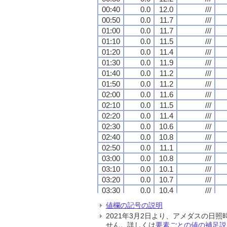
00:40
00:40
00:40
00:40
0.0
0.0
0.0
0.0
12.0
12.0
12.0
12.0
///
///
///
///
00:50
00:50
00:50
00:50
0.0
0.0
0.0
0.0
11.7
11.7
11.7
11.7
///
///
///
///
01:00
01:00
01:00
01:00
0.0
0.0
0.0
0.0
11.7
11.7
11.7
11.7
///
///
///
///
01:10
01:10
01:10
01:10
0.0
0.0
0.0
0.0
11.5
11.5
11.5
11.5
///
///
///
///
01:20
01:20
01:20
01:20
0.0
0.0
0.0
0.0
11.4
11.4
11.4
11.4
///
///
///
///
01:30
01:30
01:30
01:30
0.0
0.0
0.0
0.0
11.9
11.9
11.9
11.9
///
///
///
///
01:40
01:40
01:40
01:40
0.0
0.0
0.0
0.0
11.2
11.2
11.2
11.2
///
///
///
///
01:50
01:50
01:50
01:50
0.0
0.0
0.0
0.0
11.2
11.2
11.2
11.2
///
///
///
///
02:00
02:00
02:00
02:00
0.0
0.0
0.0
0.0
11.6
11.6
11.6
11.6
///
///
///
///
02:10
02:10
02:10
02:10
0.0
0.0
0.0
0.0
11.5
11.5
11.5
11.5
///
///
///
///
02:20
02:20
02:20
02:20
0.0
0.0
0.0
0.0
11.4
11.4
11.4
11.4
///
///
///
///
02:30
02:30
02:30
02:30
0.0
0.0
0.0
0.0
10.6
10.6
10.6
10.6
///
///
///
///
02:40
02:40
02:40
02:40
0.0
0.0
0.0
0.0
10.8
10.8
10.8
10.8
///
///
///
///
02:50
02:50
02:50
02:50
0.0
0.0
0.0
0.0
11.1
11.1
11.1
11.1
///
///
///
///
03:00
03:00
03:00
03:00
0.0
0.0
0.0
0.0
10.8
10.8
10.8
10.8
///
///
///
///
03:10
03:10
03:10
03:10
0.0
0.0
0.0
0.0
10.1
10.1
10.1
10.1
///
///
///
///
03:20
03:20
03:20
03:20
0.0
0.0
0.0
0.0
10.7
10.7
10.7
10.7
///
///
///
///
03:30
03:30
03:30
03:30
0.0
0.0
0.0
0.0
10.4
10.4
10.4
10.4
///
///
///
///
03:40
03:40
03:40
03:40
0.0
0.0
0.0
0.0
10.2
10.2
10.2
10.2
///
///
///
///
値欄の記号の説明
03:50
03:50
03:50
03:50
0.0
0.0
0.0
0.0
10.2
10.2
10.2
10.2
///
///
///
///
2021年3月2日より、アメダスの
04:00
04:00
04:00
04:00
0.0
0.0
0.0
0.0
10.2
10.2
10.2
10.2
///
///
///
///
せん。詳しくは
要素ごとの値の補足説