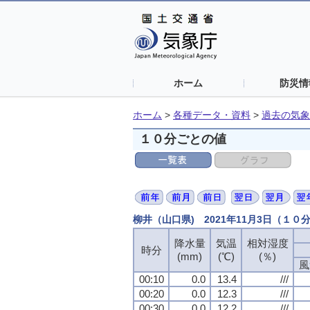
ホーム
防災情
ホーム
>
各種データ・資料
>
過去の気象
１０分ごとの値
柳井（山口県) 2021年11月3日（１０
降水量
降水量
降水量
降水量
気温
気温
気温
気温
相対湿度
相対湿度
相対湿度
相対湿度
時分
時分
時分
時分
(mm)
(mm)
(mm)
(mm)
(℃)
(℃)
(℃)
(℃)
(％)
(％)
(％)
(％)
風
風
風
風
00:10
00:10
00:10
00:10
0.0
0.0
0.0
0.0
13.4
13.4
13.4
13.4
///
///
///
///
00:20
00:20
00:20
00:20
0.0
0.0
0.0
0.0
12.3
12.3
12.3
12.3
///
///
///
///
00:30
00:30
00:30
00:30
0.0
0.0
0.0
0.0
12.2
12.2
12.2
12.2
///
///
///
///