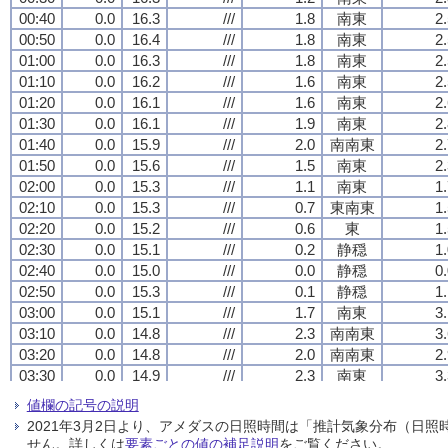
00:40
00:40
00:40
00:40
0.0
0.0
0.0
0.0
16.3
16.3
16.3
16.3
///
///
///
///
1.8
1.8
1.8
1.8
南東
南東
南東
南東
2
2
2
2
00:50
00:50
00:50
00:50
0.0
0.0
0.0
0.0
16.4
16.4
16.4
16.4
///
///
///
///
1.8
1.8
1.8
1.8
南東
南東
南東
南東
2
2
2
2
01:00
01:00
01:00
01:00
0.0
0.0
0.0
0.0
16.3
16.3
16.3
16.3
///
///
///
///
1.8
1.8
1.8
1.8
南東
南東
南東
南東
2
2
2
2
01:10
01:10
01:10
01:10
0.0
0.0
0.0
0.0
16.2
16.2
16.2
16.2
///
///
///
///
1.6
1.6
1.6
1.6
南東
南東
南東
南東
2
2
2
2
01:20
01:20
01:20
01:20
0.0
0.0
0.0
0.0
16.1
16.1
16.1
16.1
///
///
///
///
1.6
1.6
1.6
1.6
南東
南東
南東
南東
2
2
2
2
01:30
01:30
01:30
01:30
0.0
0.0
0.0
0.0
16.1
16.1
16.1
16.1
///
///
///
///
1.9
1.9
1.9
1.9
南東
南東
南東
南東
2
2
2
2
01:40
01:40
01:40
01:40
0.0
0.0
0.0
0.0
15.9
15.9
15.9
15.9
///
///
///
///
2.0
2.0
2.0
2.0
南南東
南南東
南南東
南南東
2
2
2
2
01:50
01:50
01:50
01:50
0.0
0.0
0.0
0.0
15.6
15.6
15.6
15.6
///
///
///
///
1.5
1.5
1.5
1.5
南東
南東
南東
南東
2
2
2
2
02:00
02:00
02:00
02:00
0.0
0.0
0.0
0.0
15.3
15.3
15.3
15.3
///
///
///
///
1.1
1.1
1.1
1.1
南東
南東
南東
南東
1
1
1
1
02:10
02:10
02:10
02:10
0.0
0.0
0.0
0.0
15.3
15.3
15.3
15.3
///
///
///
///
0.7
0.7
0.7
0.7
東南東
東南東
東南東
東南東
1
1
1
1
02:20
02:20
02:20
02:20
0.0
0.0
0.0
0.0
15.2
15.2
15.2
15.2
///
///
///
///
0.6
0.6
0.6
0.6
東
東
東
東
1
1
1
1
02:30
02:30
02:30
02:30
0.0
0.0
0.0
0.0
15.1
15.1
15.1
15.1
///
///
///
///
0.2
0.2
0.2
0.2
静穏
静穏
静穏
静穏
1
1
1
1
02:40
02:40
02:40
02:40
0.0
0.0
0.0
0.0
15.0
15.0
15.0
15.0
///
///
///
///
0.0
0.0
0.0
0.0
静穏
静穏
静穏
静穏
0
0
0
0
02:50
02:50
02:50
02:50
0.0
0.0
0.0
0.0
15.3
15.3
15.3
15.3
///
///
///
///
0.1
0.1
0.1
0.1
静穏
静穏
静穏
静穏
1
1
1
1
03:00
03:00
03:00
03:00
0.0
0.0
0.0
0.0
15.1
15.1
15.1
15.1
///
///
///
///
1.7
1.7
1.7
1.7
南東
南東
南東
南東
3
3
3
3
03:10
03:10
03:10
03:10
0.0
0.0
0.0
0.0
14.8
14.8
14.8
14.8
///
///
///
///
2.3
2.3
2.3
2.3
南南東
南南東
南南東
南南東
3
3
3
3
03:20
03:20
03:20
03:20
0.0
0.0
0.0
0.0
14.8
14.8
14.8
14.8
///
///
///
///
2.0
2.0
2.0
2.0
南南東
南南東
南南東
南南東
2
2
2
2
03:30
03:30
03:30
03:30
0.0
0.0
0.0
0.0
14.9
14.9
14.9
14.9
///
///
///
///
2.3
2.3
2.3
2.3
南東
南東
南東
南東
3
3
3
3
03:40
03:40
03:40
03:40
0.0
0.0
0.0
0.0
14.8
14.8
14.8
14.8
///
///
///
///
2.0
2.0
2.0
2.0
南南東
南南東
南南東
南南東
3
3
3
3
値欄の記号の説明
03:50
03:50
03:50
03:50
0.0
0.0
0.0
0.0
14.8
14.8
14.8
14.8
///
///
///
///
1.4
1.4
1.4
1.4
南南東
南南東
南南東
南南東
2
2
2
2
2021年3月2日より、アメダスの日照時間は「推計気象分布（日
04:00
04:00
04:00
04:00
0.0
0.0
0.0
0.0
14.9
14.9
14.9
14.9
///
///
///
///
0.8
0.8
0.8
0.8
南南東
南南東
南南東
南南東
2
2
2
2
せん。詳しくは
要素ごとの値の補足説明
をご覧ください。