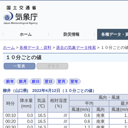
ホーム
防災情報
各種データ・
ホーム
>
各種データ・資料
>
過去の気象データ検索
>
１０分ごとの
１０分ごとの値
柳井（山口県) 2022年4月12日（１０分ごとの値）
風向・風速
風向・風速
風向・風速
風向・風速
降水量
降水量
降水量
降水量
気温
気温
気温
気温
相対湿度
相対湿度
相対湿度
相対湿度
時分
時分
時分
時分
平均
平均
平均
平均
最
最
最
最
(mm)
(mm)
(mm)
(mm)
(℃)
(℃)
(℃)
(℃)
(％)
(％)
(％)
(％)
風速(m/s)
風速(m/s)
風速(m/s)
風速(m/s)
風向
風向
風向
風向
風速(m/s
風速(m/s
風速(m/s
風速(m/s
00:10
00:10
00:10
00:10
0.0
0.0
0.0
0.0
16.5
16.5
16.5
16.5
///
///
///
///
0.6
0.6
0.6
0.6
南東
南東
南東
南東
1
1
1
1
00:20
00:20
00:20
00:20
0.0
0.0
0.0
0.0
16.5
16.5
16.5
16.5
///
///
///
///
0.6
0.6
0.6
0.6
南東
南東
南東
南東
1
1
1
1
00:30
00:30
00:30
00:30
0.0
0.0
0.0
0.0
16.3
16.3
16.3
16.3
///
///
///
///
1.2
1.2
1.2
1.2
南東
南東
南東
南東
2
2
2
2