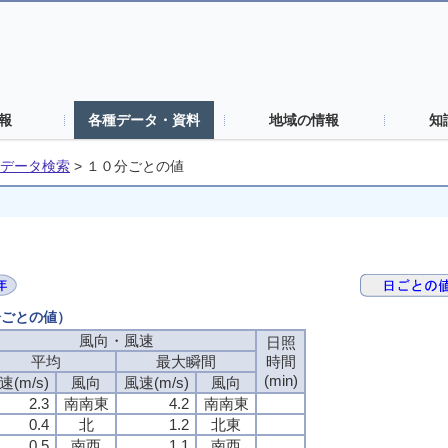
報
各種データ・資料
地域の情報
知
データ検索
>
１０分ごとの値
分ごとの値）
風向・風速
風向・風速
風向・風速
風向・風速
日照
日照
日照
日照
平均
平均
平均
平均
最大瞬間
最大瞬間
最大瞬間
最大瞬間
時間
時間
時間
時間
(min)
(min)
(min)
(min)
速(m/s)
速(m/s)
速(m/s)
速(m/s)
風向
風向
風向
風向
風速(m/s)
風速(m/s)
風速(m/s)
風速(m/s)
風向
風向
風向
風向
2.3
2.3
2.3
2.3
南南東
南南東
南南東
南南東
4.2
4.2
4.2
4.2
南南東
南南東
南南東
南南東
0.4
0.4
0.4
0.4
北
北
北
北
1.2
1.2
1.2
1.2
北東
北東
北東
北東
0.5
0.5
0.5
0.5
南西
南西
南西
南西
1.1
1.1
1.1
1.1
南西
南西
南西
南西