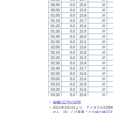
00:40
00:40
00:40
00:40
0.0
0.0
0.0
0.0
15.6
15.6
15.6
15.6
///
///
///
///
00:50
00:50
00:50
00:50
0.0
0.0
0.0
0.0
15.8
15.8
15.8
15.8
///
///
///
///
01:00
01:00
01:00
01:00
0.0
0.0
0.0
0.0
15.8
15.8
15.8
15.8
///
///
///
///
01:10
01:10
01:10
01:10
0.0
0.0
0.0
0.0
15.7
15.7
15.7
15.7
///
///
///
///
01:20
01:20
01:20
01:20
0.0
0.0
0.0
0.0
15.6
15.6
15.6
15.6
///
///
///
///
01:30
01:30
01:30
01:30
0.0
0.0
0.0
0.0
15.9
15.9
15.9
15.9
///
///
///
///
01:40
01:40
01:40
01:40
0.0
0.0
0.0
0.0
16.0
16.0
16.0
16.0
///
///
///
///
01:50
01:50
01:50
01:50
0.0
0.0
0.0
0.0
15.5
15.5
15.5
15.5
///
///
///
///
02:00
02:00
02:00
02:00
0.0
0.0
0.0
0.0
15.6
15.6
15.6
15.6
///
///
///
///
02:10
02:10
02:10
02:10
0.0
0.0
0.0
0.0
15.8
15.8
15.8
15.8
///
///
///
///
02:20
02:20
02:20
02:20
0.0
0.0
0.0
0.0
15.9
15.9
15.9
15.9
///
///
///
///
02:30
02:30
02:30
02:30
0.0
0.0
0.0
0.0
15.8
15.8
15.8
15.8
///
///
///
///
02:40
02:40
02:40
02:40
0.0
0.0
0.0
0.0
15.7
15.7
15.7
15.7
///
///
///
///
02:50
02:50
02:50
02:50
0.0
0.0
0.0
0.0
15.6
15.6
15.6
15.6
///
///
///
///
03:00
03:00
03:00
03:00
0.0
0.0
0.0
0.0
15.6
15.6
15.6
15.6
///
///
///
///
03:10
03:10
03:10
03:10
0.0
0.0
0.0
0.0
15.8
15.8
15.8
15.8
///
///
///
///
03:20
03:20
03:20
03:20
0.0
0.0
0.0
0.0
15.6
15.6
15.6
15.6
///
///
///
///
03:30
03:30
03:30
03:30
0.0
0.0
0.0
0.0
15.8
15.8
15.8
15.8
///
///
///
///
03:40
03:40
03:40
03:40
0.0
0.0
0.0
0.0
16.0
16.0
16.0
16.0
///
///
///
///
値欄の記号の説明
03:50
03:50
03:50
03:50
0.0
0.0
0.0
0.0
16.1
16.1
16.1
16.1
///
///
///
///
2021年3月2日より、アメダスの
04:00
04:00
04:00
04:00
0.0
0.0
0.0
0.0
16.0
16.0
16.0
16.0
///
///
///
///
せん。詳しくは
要素ごとの値の補足説