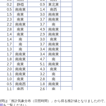
0.2
0.2
0.2
0.2
静穏
静穏
静穏
静穏
0.9
0.9
0.9
0.9
東北東
東北東
東北東
東北東
0.5
0.5
0.5
0.5
南南東
南南東
南南東
南南東
1.4
1.4
1.4
1.4
南西
南西
南西
南西
1.5
1.5
1.5
1.5
南東
南東
南東
南東
3.0
3.0
3.0
3.0
南南東
南南東
南南東
南南東
2.3
2.3
2.3
2.3
南東
南東
南東
南東
3.7
3.7
3.7
3.7
南南東
南南東
南南東
南南東
2.2
2.2
2.2
2.2
南南東
南南東
南南東
南南東
3.7
3.7
3.7
3.7
南
南
南
南
2.8
2.8
2.8
2.8
南東
南東
南東
南東
4.9
4.9
4.9
4.9
南南東
南南東
南南東
南南東
1.4
1.4
1.4
1.4
南東
南東
南東
南東
2.9
2.9
2.9
2.9
南南東
南南東
南南東
南南東
1.4
1.4
1.4
1.4
南
南
南
南
3.0
3.0
3.0
3.0
南東
南東
南東
南東
1.7
1.7
1.7
1.7
南
南
南
南
3.7
3.7
3.7
3.7
南南東
南南東
南南東
南南東
1.3
1.3
1.3
1.3
南
南
南
南
3.4
3.4
3.4
3.4
南南東
南南東
南南東
南南東
1.7
1.7
1.7
1.7
南南東
南南東
南南東
南南東
3.4
3.4
3.4
3.4
南南東
南南東
南南東
南南東
1.8
1.8
1.8
1.8
南南東
南南東
南南東
南南東
4.7
4.7
4.7
4.7
南
南
南
南
2.7
2.7
2.7
2.7
南東
南東
南東
南東
5.1
5.1
5.1
5.1
南南東
南南東
南南東
南南東
2.0
2.0
2.0
2.0
南南東
南南東
南南東
南南東
4.3
4.3
4.3
4.3
南東
南東
南東
南東
1.1
1.1
1.1
1.1
南南東
南南東
南南東
南南東
3.2
3.2
3.2
3.2
南
南
南
南
1.0
1.0
1.0
1.0
南東
南東
南東
南東
2.8
2.8
2.8
2.8
南
南
南
南
0.5
0.5
0.5
0.5
南南西
南南西
南南西
南南西
1.8
1.8
1.8
1.8
南南東
南南東
南南東
南南東
1.1
1.1
1.1
1.1
南西
南西
南西
南西
2.6
2.6
2.6
2.6
南
南
南
南
1.9
1.9
1.9
1.9
南南東
南南東
南南東
南南東
3.1
3.1
3.1
3.1
南
南
南
南
2.0
2.0
2.0
2.0
南南東
南南東
南南東
南南東
3.6
3.6
3.6
3.6
南東
南東
南東
南東
日照時間は「推計気象分布（日照時間）」から得る推計値となりましたの
2.1
2.1
2.1
2.1
南南東
南南東
南南東
南南東
4.1
4.1
4.1
4.1
南南東
南南東
南南東
南南東
明
をご覧ください。