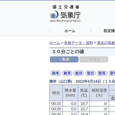
ホーム
防災情
ホーム
>
各種データ・資料
>
過去の気象
１０分ごとの値
柳井（山口県) 2022年4月14日（１０
降水量
降水量
降水量
降水量
気温
気温
気温
気温
相対湿度
相対湿度
相対湿度
相対湿度
時分
時分
時分
時分
(mm)
(mm)
(mm)
(mm)
(℃)
(℃)
(℃)
(℃)
(％)
(％)
(％)
(％)
風
風
風
風
00:10
00:10
00:10
00:10
0.0
0.0
0.0
0.0
15.7
15.7
15.7
15.7
///
///
///
///
00:20
00:20
00:20
00:20
0.0
0.0
0.0
0.0
15.7
15.7
15.7
15.7
///
///
///
///
00:30
00:30
00:30
00:30
0.0
0.0
0.0
0.0
15.4
15.4
15.4
15.4
///
///
///
///