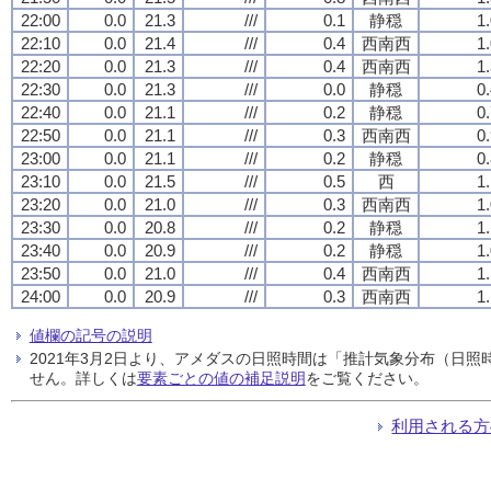
22:00
0.0
21.3
///
0.1
静穏
1
22:10
0.0
21.4
///
0.4
西南西
1
22:20
0.0
21.3
///
0.4
西南西
1
22:30
0.0
21.3
///
0.0
静穏
0
22:40
0.0
21.1
///
0.2
静穏
0
22:50
0.0
21.1
///
0.3
西南西
0
23:00
0.0
21.1
///
0.2
静穏
0
23:10
0.0
21.5
///
0.5
西
1
23:20
0.0
21.0
///
0.3
西南西
1
23:30
0.0
20.8
///
0.2
静穏
1
23:40
0.0
20.9
///
0.2
静穏
1
23:50
0.0
21.0
///
0.4
西南西
1
24:00
0.0
20.9
///
0.3
西南西
1
値欄の記号の説明
2021年3月2日より、アメダスの日照時間は「推計気象分布（日
せん。詳しくは
要素ごとの値の補足説明
をご覧ください。
利用される方