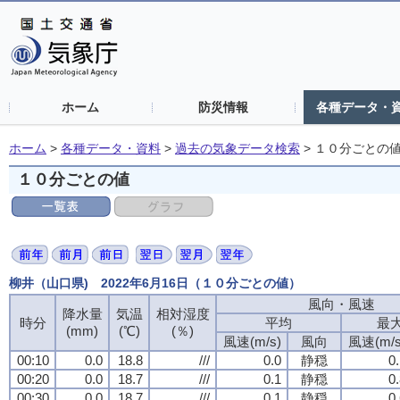
ホーム
防災情報
各種データ・
ホーム
>
各種データ・資料
>
過去の気象データ検索
>
１０分ごとの
１０分ごとの値
柳井（山口県) 2022年6月16日（１０分ごとの値）
風向・風速
降水量
気温
相対湿度
時分
平均
最
(mm)
(℃)
(％)
風速(m/s)
風向
風速(m/s
00:10
0.0
18.8
///
0.0
静穏
0
00:20
0.0
18.7
///
0.1
静穏
0
00:30
0.0
18.7
///
0.1
静穏
0