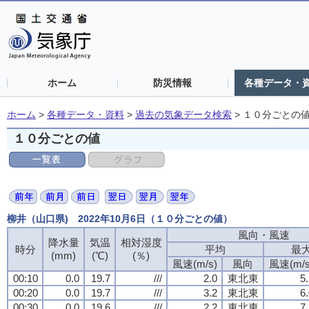
ホーム
防災情報
各種データ・
ホーム
>
各種データ・資料
>
過去の気象データ検索
>
１０分ごとの
１０分ごとの値
柳井（山口県) 2022年10月6日（１０分ごとの値）
風向・風速
風向・風速
風向・風速
風向・風速
降水量
降水量
降水量
降水量
気温
気温
気温
気温
相対湿度
相対湿度
相対湿度
相対湿度
時分
時分
時分
時分
平均
平均
平均
平均
最
最
最
最
(mm)
(mm)
(mm)
(mm)
(℃)
(℃)
(℃)
(℃)
(％)
(％)
(％)
(％)
風速(m/s)
風速(m/s)
風速(m/s)
風速(m/s)
風向
風向
風向
風向
風速(m/s
風速(m/s
風速(m/s
風速(m/s
00:10
00:10
00:10
00:10
0.0
0.0
0.0
0.0
19.7
19.7
19.7
19.7
///
///
///
///
2.0
2.0
2.0
2.0
東北東
東北東
東北東
東北東
5
5
5
5
00:20
00:20
00:20
00:20
0.0
0.0
0.0
0.0
19.7
19.7
19.7
19.7
///
///
///
///
3.2
3.2
3.2
3.2
東北東
東北東
東北東
東北東
6
6
6
6
00:30
00:30
00:30
00:30
0.0
0.0
0.0
0.0
19.6
19.6
19.6
19.6
///
///
///
///
2.2
2.2
2.2
2.2
東北東
東北東
東北東
東北東
7
7
7
7