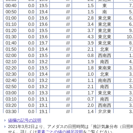
00:40
00:40
00:40
00:40
0.0
0.0
0.0
0.0
19.5
19.5
19.5
19.5
///
///
///
///
1.5
1.5
1.5
1.5
東
東
東
東
7
7
7
7
00:50
00:50
00:50
00:50
0.0
0.0
0.0
0.0
19.4
19.4
19.4
19.4
///
///
///
///
1.5
1.5
1.5
1.5
南
南
南
南
5
5
5
5
01:00
01:00
01:00
01:00
0.0
0.0
0.0
0.0
19.6
19.6
19.6
19.6
///
///
///
///
2.8
2.8
2.8
2.8
東北東
東北東
東北東
東北東
6
6
6
6
01:10
01:10
01:10
01:10
0.0
0.0
0.0
0.0
19.6
19.6
19.6
19.6
///
///
///
///
3.4
3.4
3.4
3.4
東北東
東北東
東北東
東北東
6
6
6
6
01:20
01:20
01:20
01:20
0.0
0.0
0.0
0.0
19.5
19.5
19.5
19.5
///
///
///
///
3.7
3.7
3.7
3.7
東北東
東北東
東北東
東北東
9
9
9
9
01:30
01:30
01:30
01:30
0.0
0.0
0.0
0.0
19.6
19.6
19.6
19.6
///
///
///
///
4.3
4.3
4.3
4.3
東北東
東北東
東北東
東北東
10.
10.
10.
10.
01:40
01:40
01:40
01:40
0.0
0.0
0.0
0.0
19.7
19.7
19.7
19.7
///
///
///
///
3.9
3.9
3.9
3.9
東北東
東北東
東北東
東北東
8
8
8
8
01:50
01:50
01:50
01:50
0.0
0.0
0.0
0.0
19.4
19.4
19.4
19.4
///
///
///
///
2.1
2.1
2.1
2.1
北東
北東
北東
北東
7
7
7
7
02:00
02:00
02:00
02:00
0.0
0.0
0.0
0.0
19.5
19.5
19.5
19.5
///
///
///
///
0.8
0.8
0.8
0.8
西南西
西南西
西南西
西南西
1
1
1
1
02:10
02:10
02:10
02:10
0.0
0.0
0.0
0.0
19.2
19.2
19.2
19.2
///
///
///
///
1.9
1.9
1.9
1.9
南西
南西
南西
南西
4
4
4
4
02:20
02:20
02:20
02:20
0.0
0.0
0.0
0.0
19.5
19.5
19.5
19.5
///
///
///
///
1.8
1.8
1.8
1.8
東南東
東南東
東南東
東南東
3
3
3
3
02:30
02:30
02:30
02:30
0.0
0.0
0.0
0.0
19.4
19.4
19.4
19.4
///
///
///
///
1.0
1.0
1.0
1.0
北東
北東
北東
北東
3
3
3
3
02:40
02:40
02:40
02:40
0.0
0.0
0.0
0.0
19.2
19.2
19.2
19.2
///
///
///
///
1.1
1.1
1.1
1.1
南南西
南南西
南南西
南南西
2
2
2
2
02:50
02:50
02:50
02:50
0.0
0.0
0.0
0.0
19.2
19.2
19.2
19.2
///
///
///
///
2.1
2.1
2.1
2.1
南西
南西
南西
南西
3
3
3
3
03:00
03:00
03:00
03:00
0.0
0.0
0.0
0.0
19.3
19.3
19.3
19.3
///
///
///
///
1.7
1.7
1.7
1.7
東北東
東北東
東北東
東北東
3
3
3
3
03:10
03:10
03:10
03:10
0.0
0.0
0.0
0.0
19.1
19.1
19.1
19.1
///
///
///
///
0.7
0.7
0.7
0.7
南西
南西
南西
南西
2
2
2
2
03:20
03:20
03:20
03:20
0.0
0.0
0.0
0.0
19.1
19.1
19.1
19.1
///
///
///
///
2.0
2.0
2.0
2.0
西南西
西南西
西南西
西南西
3
3
3
3
03:30
03:30
03:30
03:30
0.0
0.0
0.0
0.0
19.1
19.1
19.1
19.1
///
///
///
///
1.4
1.4
1.4
1.4
北北東
北北東
北北東
北北東
3
3
3
3
03:40
03:40
03:40
03:40
0.0
0.0
0.0
0.0
19.0
19.0
19.0
19.0
///
///
///
///
1.3
1.3
1.3
1.3
東南東
東南東
東南東
東南東
4
4
4
4
値欄の記号の説明
03:50
03:50
03:50
03:50
0.0
0.0
0.0
0.0
19.0
19.0
19.0
19.0
///
///
///
///
1.8
1.8
1.8
1.8
東
東
東
東
5
5
5
5
2021年3月2日より、アメダスの日照時間は「推計気象分布（日
04:00
04:00
04:00
04:00
0.0
0.0
0.0
0.0
19.0
19.0
19.0
19.0
///
///
///
///
1.7
1.7
1.7
1.7
南
南
南
南
3
3
3
3
せん。詳しくは
要素ごとの値の補足説明
をご覧ください。