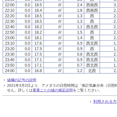
22:00
0.0
18.5
///
2.4
西南西
3
22:10
0.0
18.4
///
1.8
西南西
2
22:20
0.0
18.5
///
1.3
西
2
22:30
0.0
18.5
///
1.3
西
2
22:40
0.0
18.2
///
1.1
西北西
2
22:50
0.0
18.2
///
1.5
西
2
23:00
0.0
18.1
///
1.4
西
2
23:10
0.0
17.6
///
0.9
西北西
1
23:20
0.0
17.9
///
0.9
西
1
23:30
0.0
17.5
///
0.8
西北西
2
23:40
0.0
17.1
///
0.9
西北西
1
23:50
0.0
17.1
///
0.7
西北西
1
24:00
0.0
16.8
///
1.2
北西
2
値欄の記号の説明
2021年3月2日より、アメダスの日照時間は「推計気象分布（日
せん。詳しくは
要素ごとの値の補足説明
をご覧ください。
利用される方