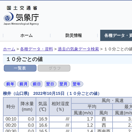
ホーム
防災情報
各種データ・
ホーム
>
各種データ・資料
>
過去の気象データ検索
>
１０分ごとの
１０分ごとの値
柳井（山口県) 2022年10月15日（１０分ごとの値）
風向・風速
降水量
気温
相対湿度
時分
平均
最
(mm)
(℃)
(％)
風速(m/s)
風向
風速(m/s
00:10
0.0
16.9
///
1.7
西
3
00:20
0.0
16.6
///
1.2
西
2
00:30
0.0
16.5
///
1.4
西南西
2