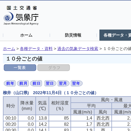
ホーム
防災情報
各種データ・
ホーム
>
各種データ・資料
>
過去の気象データ検索
>
１０分ごとの
１０分ごとの値
柳井（山口県) 2022年11月4日（１０分ごとの値）
風向・風速
風向・風速
風向・風速
風向・風速
降水量
降水量
降水量
降水量
気温
気温
気温
気温
相対湿度
相対湿度
相対湿度
相対湿度
時分
時分
時分
時分
平均
平均
平均
平均
最
最
最
最
(mm)
(mm)
(mm)
(mm)
(℃)
(℃)
(℃)
(℃)
(％)
(％)
(％)
(％)
風速(m/s)
風速(m/s)
風速(m/s)
風速(m/s)
風向
風向
風向
風向
風速(m/s
風速(m/s
風速(m/s
風速(m/s
00:10
00:10
00:10
00:10
0.0
0.0
0.0
0.0
13.8
13.8
13.8
13.8
85
85
85
85
1.4
1.4
1.4
1.4
西北西
西北西
西北西
西北西
2
2
2
2
00:20
00:20
00:20
00:20
0.0
0.0
0.0
0.0
14.2
14.2
14.2
14.2
82
82
82
82
1.7
1.7
1.7
1.7
西北西
西北西
西北西
西北西
2
2
2
2
00:30
00:30
00:30
00:30
0.0
0.0
0.0
0.0
14.1
14.1
14.1
14.1
83
83
83
83
1.9
1.9
1.9
1.9
西
西
西
西
3
3
3
3