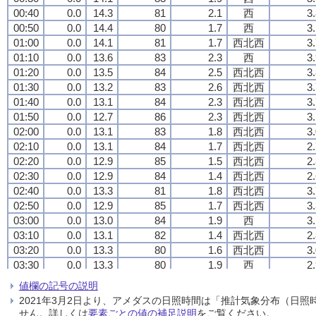
00:40
00:40
00:40
00:40
0.0
0.0
0.0
0.0
14.3
14.3
14.3
14.3
81
81
81
81
2.1
2.1
2.1
2.1
西
西
西
西
3
3
3
3
00:50
00:50
00:50
00:50
0.0
0.0
0.0
0.0
14.4
14.4
14.4
14.4
80
80
80
80
1.7
1.7
1.7
1.7
西
西
西
西
3
3
3
3
01:00
01:00
01:00
01:00
0.0
0.0
0.0
0.0
14.1
14.1
14.1
14.1
81
81
81
81
1.7
1.7
1.7
1.7
西北西
西北西
西北西
西北西
3
3
3
3
01:10
01:10
01:10
01:10
0.0
0.0
0.0
0.0
13.6
13.6
13.6
13.6
83
83
83
83
2.3
2.3
2.3
2.3
西
西
西
西
3
3
3
3
01:20
01:20
01:20
01:20
0.0
0.0
0.0
0.0
13.5
13.5
13.5
13.5
84
84
84
84
2.5
2.5
2.5
2.5
西北西
西北西
西北西
西北西
3
3
3
3
01:30
01:30
01:30
01:30
0.0
0.0
0.0
0.0
13.2
13.2
13.2
13.2
83
83
83
83
2.6
2.6
2.6
2.6
西北西
西北西
西北西
西北西
3
3
3
3
01:40
01:40
01:40
01:40
0.0
0.0
0.0
0.0
13.1
13.1
13.1
13.1
84
84
84
84
2.3
2.3
2.3
2.3
西北西
西北西
西北西
西北西
3
3
3
3
01:50
01:50
01:50
01:50
0.0
0.0
0.0
0.0
12.7
12.7
12.7
12.7
86
86
86
86
2.3
2.3
2.3
2.3
西北西
西北西
西北西
西北西
3
3
3
3
02:00
02:00
02:00
02:00
0.0
0.0
0.0
0.0
13.1
13.1
13.1
13.1
83
83
83
83
1.8
1.8
1.8
1.8
西北西
西北西
西北西
西北西
3
3
3
3
02:10
02:10
02:10
02:10
0.0
0.0
0.0
0.0
13.1
13.1
13.1
13.1
84
84
84
84
1.7
1.7
1.7
1.7
西北西
西北西
西北西
西北西
2
2
2
2
02:20
02:20
02:20
02:20
0.0
0.0
0.0
0.0
12.9
12.9
12.9
12.9
85
85
85
85
1.5
1.5
1.5
1.5
西北西
西北西
西北西
西北西
2
2
2
2
02:30
02:30
02:30
02:30
0.0
0.0
0.0
0.0
12.9
12.9
12.9
12.9
84
84
84
84
1.4
1.4
1.4
1.4
西北西
西北西
西北西
西北西
2
2
2
2
02:40
02:40
02:40
02:40
0.0
0.0
0.0
0.0
13.3
13.3
13.3
13.3
81
81
81
81
1.8
1.8
1.8
1.8
西北西
西北西
西北西
西北西
3
3
3
3
02:50
02:50
02:50
02:50
0.0
0.0
0.0
0.0
12.9
12.9
12.9
12.9
85
85
85
85
1.7
1.7
1.7
1.7
西北西
西北西
西北西
西北西
3
3
3
3
03:00
03:00
03:00
03:00
0.0
0.0
0.0
0.0
13.0
13.0
13.0
13.0
84
84
84
84
1.9
1.9
1.9
1.9
西
西
西
西
3
3
3
3
03:10
03:10
03:10
03:10
0.0
0.0
0.0
0.0
13.1
13.1
13.1
13.1
82
82
82
82
1.4
1.4
1.4
1.4
西北西
西北西
西北西
西北西
2
2
2
2
03:20
03:20
03:20
03:20
0.0
0.0
0.0
0.0
13.3
13.3
13.3
13.3
80
80
80
80
1.6
1.6
1.6
1.6
西北西
西北西
西北西
西北西
3
3
3
3
03:30
03:30
03:30
03:30
0.0
0.0
0.0
0.0
13.3
13.3
13.3
13.3
80
80
80
80
1.9
1.9
1.9
1.9
西
西
西
西
2
2
2
2
03:40
03:40
03:40
03:40
0.0
0.0
0.0
0.0
13.0
13.0
13.0
13.0
82
82
82
82
1.2
1.2
1.2
1.2
西
西
西
西
2
2
2
2
値欄の記号の説明
03:50
03:50
03:50
03:50
0.0
0.0
0.0
0.0
13.0
13.0
13.0
13.0
81
81
81
81
1.4
1.4
1.4
1.4
西
西
西
西
2
2
2
2
2021年3月2日より、アメダスの日照時間は「推計気象分布（日
04:00
04:00
04:00
04:00
0.0
0.0
0.0
0.0
12.8
12.8
12.8
12.8
83
83
83
83
2.1
2.1
2.1
2.1
西
西
西
西
3
3
3
3
せん。詳しくは
要素ごとの値の補足説明
をご覧ください。