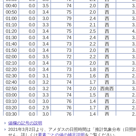
00:40
00:40
00:40
00:40
0.0
0.0
0.0
0.0
3.5
3.5
3.5
3.5
74
74
74
74
2.0
2.0
2.0
2.0
西
西
西
西
3
3
3
3
00:50
00:50
00:50
00:50
0.0
0.0
0.0
0.0
3.4
3.4
3.4
3.4
75
75
75
75
2.0
2.0
2.0
2.0
西
西
西
西
3
3
3
3
01:00
01:00
01:00
01:00
0.0
0.0
0.0
0.0
3.0
3.0
3.0
3.0
79
79
79
79
2.4
2.4
2.4
2.4
西
西
西
西
3
3
3
3
01:10
01:10
01:10
01:10
0.0
0.0
0.0
0.0
3.3
3.3
3.3
3.3
76
76
76
76
2.1
2.1
2.1
2.1
西
西
西
西
3
3
3
3
01:20
01:20
01:20
01:20
0.0
0.0
0.0
0.0
3.4
3.4
3.4
3.4
75
75
75
75
2.5
2.5
2.5
2.5
西
西
西
西
4
4
4
4
01:30
01:30
01:30
01:30
0.0
0.0
0.0
0.0
3.4
3.4
3.4
3.4
74
74
74
74
2.4
2.4
2.4
2.4
西
西
西
西
3
3
3
3
01:40
01:40
01:40
01:40
0.0
0.0
0.0
0.0
3.4
3.4
3.4
3.4
73
73
73
73
2.2
2.2
2.2
2.2
西
西
西
西
3
3
3
3
01:50
01:50
01:50
01:50
0.0
0.0
0.0
0.0
3.4
3.4
3.4
3.4
73
73
73
73
2.0
2.0
2.0
2.0
西
西
西
西
3
3
3
3
02:00
02:00
02:00
02:00
0.0
0.0
0.0
0.0
3.5
3.5
3.5
3.5
72
72
72
72
2.2
2.2
2.2
2.2
西
西
西
西
3
3
3
3
02:10
02:10
02:10
02:10
0.0
0.0
0.0
0.0
3.4
3.4
3.4
3.4
73
73
73
73
2.0
2.0
2.0
2.0
西
西
西
西
3
3
3
3
02:20
02:20
02:20
02:20
0.0
0.0
0.0
0.0
3.4
3.4
3.4
3.4
73
73
73
73
1.8
1.8
1.8
1.8
西
西
西
西
2
2
2
2
02:30
02:30
02:30
02:30
0.0
0.0
0.0
0.0
3.1
3.1
3.1
3.1
73
73
73
73
1.6
1.6
1.6
1.6
西
西
西
西
2
2
2
2
02:40
02:40
02:40
02:40
0.0
0.0
0.0
0.0
3.2
3.2
3.2
3.2
74
74
74
74
1.7
1.7
1.7
1.7
西
西
西
西
3
3
3
3
02:50
02:50
02:50
02:50
0.0
0.0
0.0
0.0
3.2
3.2
3.2
3.2
74
74
74
74
2.0
2.0
2.0
2.0
西南西
西南西
西南西
西南西
3
3
3
3
03:00
03:00
03:00
03:00
0.0
0.0
0.0
0.0
3.3
3.3
3.3
3.3
74
74
74
74
1.5
1.5
1.5
1.5
西
西
西
西
2
2
2
2
03:10
03:10
03:10
03:10
0.0
0.0
0.0
0.0
3.0
3.0
3.0
3.0
76
76
76
76
1.4
1.4
1.4
1.4
西
西
西
西
2
2
2
2
03:20
03:20
03:20
03:20
0.0
0.0
0.0
0.0
2.9
2.9
2.9
2.9
76
76
76
76
1.7
1.7
1.7
1.7
西
西
西
西
2
2
2
2
03:30
03:30
03:30
03:30
0.0
0.0
0.0
0.0
3.0
3.0
3.0
3.0
76
76
76
76
1.4
1.4
1.4
1.4
西
西
西
西
2
2
2
2
03:40
03:40
03:40
03:40
0.0
0.0
0.0
0.0
2.9
2.9
2.9
2.9
77
77
77
77
1.8
1.8
1.8
1.8
西
西
西
西
2
2
2
2
値欄の記号の説明
03:50
03:50
03:50
03:50
0.0
0.0
0.0
0.0
2.9
2.9
2.9
2.9
76
76
76
76
1.6
1.6
1.6
1.6
西
西
西
西
2
2
2
2
2021年3月2日より、アメダスの日照時間は「推計気象分布（日
04:00
04:00
04:00
04:00
0.0
0.0
0.0
0.0
2.6
2.6
2.6
2.6
77
77
77
77
1.5
1.5
1.5
1.5
西
西
西
西
2
2
2
2
せん。詳しくは
要素ごとの値の補足説明
をご覧ください。