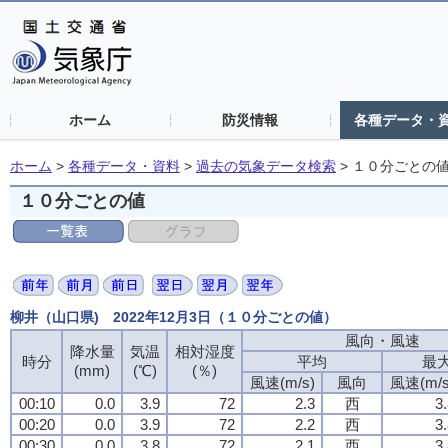
ホーム
防災情報
各種データ・
ホーム
>
各種データ・資料
>
過去の気象データ検索
>
１０分ごとの
１０分ごとの値
柳井（山口県) 2022年12月3日（１０分ごとの値）
風向・風速
風向・風速
風向・風速
風向・風速
降水量
降水量
降水量
降水量
気温
気温
気温
気温
相対湿度
相対湿度
相対湿度
相対湿度
時分
時分
時分
時分
平均
平均
平均
平均
最
最
最
最
(mm)
(mm)
(mm)
(mm)
(℃)
(℃)
(℃)
(℃)
(％)
(％)
(％)
(％)
風速(m/s)
風速(m/s)
風速(m/s)
風速(m/s)
風向
風向
風向
風向
風速(m/s
風速(m/s
風速(m/s
風速(m/s
00:10
00:10
00:10
00:10
0.0
0.0
0.0
0.0
3.9
3.9
3.9
3.9
72
72
72
72
2.3
2.3
2.3
2.3
西
西
西
西
3
3
3
3
00:20
00:20
00:20
00:20
0.0
0.0
0.0
0.0
3.9
3.9
3.9
3.9
72
72
72
72
2.2
2.2
2.2
2.2
西
西
西
西
3
3
3
3
00:30
00:30
00:30
00:30
0.0
0.0
0.0
0.0
3.8
3.8
3.8
3.8
72
72
72
72
2.1
2.1
2.1
2.1
西
西
西
西
3
3
3
3