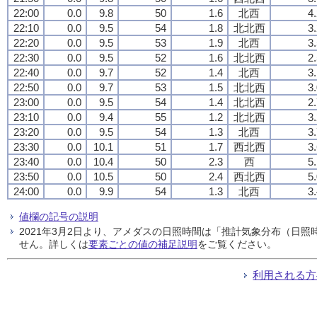
22:00
0.0
9.8
50
1.6
北西
4
22:10
0.0
9.5
54
1.8
北北西
3
22:20
0.0
9.5
53
1.9
北西
3
22:30
0.0
9.5
52
1.6
北北西
2
22:40
0.0
9.7
52
1.4
北西
3
22:50
0.0
9.7
53
1.5
北北西
3
23:00
0.0
9.5
54
1.4
北北西
2
23:10
0.0
9.4
55
1.2
北北西
3
23:20
0.0
9.5
54
1.3
北西
3
23:30
0.0
10.1
51
1.7
西北西
3
23:40
0.0
10.4
50
2.3
西
5
23:50
0.0
10.5
50
2.4
西北西
5
24:00
0.0
9.9
54
1.3
北西
3
値欄の記号の説明
2021年3月2日より、アメダスの日照時間は「推計気象分布（日
せん。詳しくは
要素ごとの値の補足説明
をご覧ください。
利用される方