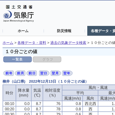
ホーム
防災情報
各種データ・
ホーム
>
各種データ・資料
>
過去の気象データ検索
>
１０分ごとの
１０分ごとの値
柳井（山口県) 2022年12月13日（１０分ごとの値）
風向・風速
降水量
気温
相対湿度
時分
平均
最
(mm)
(℃)
(％)
風速(m/s)
風向
風速(m/s
00:10
0.0
8.7
76
0.8
西北西
1
00:20
0.0
8.7
78
0.8
西
1
00:30
0.0
8.7
79
0.6
西
1