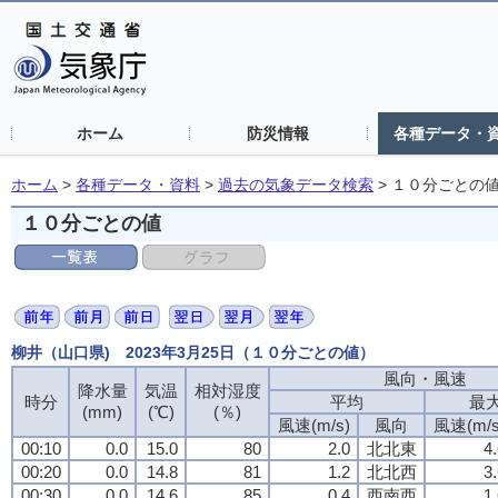
ホーム
防災情報
各種データ・
ホーム
>
各種データ・資料
>
過去の気象データ検索
>
１０分ごとの
１０分ごとの値
柳井（山口県) 2023年3月25日（１０分ごとの値）
風向・風速
風向・風速
風向・風速
風向・風速
降水量
降水量
降水量
降水量
気温
気温
気温
気温
相対湿度
相対湿度
相対湿度
相対湿度
時分
時分
時分
時分
平均
平均
平均
平均
最
最
最
最
(mm)
(mm)
(mm)
(mm)
(℃)
(℃)
(℃)
(℃)
(％)
(％)
(％)
(％)
風速(m/s)
風速(m/s)
風速(m/s)
風速(m/s)
風向
風向
風向
風向
風速(m/s
風速(m/s
風速(m/s
風速(m/s
00:10
00:10
00:10
00:10
0.0
0.0
0.0
0.0
15.0
15.0
15.0
15.0
80
80
80
80
2.0
2.0
2.0
2.0
北北東
北北東
北北東
北北東
4
4
4
4
00:20
00:20
00:20
00:20
0.0
0.0
0.0
0.0
14.8
14.8
14.8
14.8
81
81
81
81
1.2
1.2
1.2
1.2
北北西
北北西
北北西
北北西
3
3
3
3
00:30
00:30
00:30
00:30
0.0
0.0
0.0
0.0
14.6
14.6
14.6
14.6
85
85
85
85
0.4
0.4
0.4
0.4
西南西
西南西
西南西
西南西
1
1
1
1