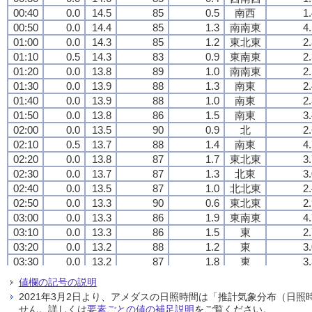
00:40
00:40
00:40
00:40
0.0
0.0
0.0
0.0
14.5
14.5
14.5
14.5
85
85
85
85
0.5
0.5
0.5
0.5
南西
南西
南西
南西
1
1
1
1
00:50
00:50
00:50
00:50
0.0
0.0
0.0
0.0
14.4
14.4
14.4
14.4
85
85
85
85
1.3
1.3
1.3
1.3
南南東
南南東
南南東
南南東
4
4
4
4
01:00
01:00
01:00
01:00
0.0
0.0
0.0
0.0
14.3
14.3
14.3
14.3
85
85
85
85
1.2
1.2
1.2
1.2
東北東
東北東
東北東
東北東
2
2
2
2
01:10
01:10
01:10
01:10
0.5
0.5
0.5
0.5
14.3
14.3
14.3
14.3
83
83
83
83
0.9
0.9
0.9
0.9
東南東
東南東
東南東
東南東
2
2
2
2
01:20
01:20
01:20
01:20
0.0
0.0
0.0
0.0
13.8
13.8
13.8
13.8
89
89
89
89
1.0
1.0
1.0
1.0
南南東
南南東
南南東
南南東
2
2
2
2
01:30
01:30
01:30
01:30
0.0
0.0
0.0
0.0
13.9
13.9
13.9
13.9
88
88
88
88
1.3
1.3
1.3
1.3
南東
南東
南東
南東
2
2
2
2
01:40
01:40
01:40
01:40
0.0
0.0
0.0
0.0
13.9
13.9
13.9
13.9
88
88
88
88
1.0
1.0
1.0
1.0
南東
南東
南東
南東
2
2
2
2
01:50
01:50
01:50
01:50
0.0
0.0
0.0
0.0
13.8
13.8
13.8
13.8
86
86
86
86
1.5
1.5
1.5
1.5
南東
南東
南東
南東
3
3
3
3
02:00
02:00
02:00
02:00
0.0
0.0
0.0
0.0
13.5
13.5
13.5
13.5
90
90
90
90
0.9
0.9
0.9
0.9
北
北
北
北
2
2
2
2
02:10
02:10
02:10
02:10
0.5
0.5
0.5
0.5
13.7
13.7
13.7
13.7
88
88
88
88
1.4
1.4
1.4
1.4
南東
南東
南東
南東
4
4
4
4
02:20
02:20
02:20
02:20
0.0
0.0
0.0
0.0
13.8
13.8
13.8
13.8
87
87
87
87
1.7
1.7
1.7
1.7
東北東
東北東
東北東
東北東
3
3
3
3
02:30
02:30
02:30
02:30
0.0
0.0
0.0
0.0
13.7
13.7
13.7
13.7
87
87
87
87
1.3
1.3
1.3
1.3
北東
北東
北東
北東
3
3
3
3
02:40
02:40
02:40
02:40
0.0
0.0
0.0
0.0
13.5
13.5
13.5
13.5
87
87
87
87
1.0
1.0
1.0
1.0
北北東
北北東
北北東
北北東
2
2
2
2
02:50
02:50
02:50
02:50
0.0
0.0
0.0
0.0
13.3
13.3
13.3
13.3
90
90
90
90
0.6
0.6
0.6
0.6
東北東
東北東
東北東
東北東
2
2
2
2
03:00
03:00
03:00
03:00
0.0
0.0
0.0
0.0
13.3
13.3
13.3
13.3
86
86
86
86
1.9
1.9
1.9
1.9
東南東
東南東
東南東
東南東
4
4
4
4
03:10
03:10
03:10
03:10
0.0
0.0
0.0
0.0
13.3
13.3
13.3
13.3
86
86
86
86
1.5
1.5
1.5
1.5
東
東
東
東
2
2
2
2
03:20
03:20
03:20
03:20
0.0
0.0
0.0
0.0
13.2
13.2
13.2
13.2
88
88
88
88
1.2
1.2
1.2
1.2
東
東
東
東
3
3
3
3
03:30
03:30
03:30
03:30
0.0
0.0
0.0
0.0
13.2
13.2
13.2
13.2
87
87
87
87
1.8
1.8
1.8
1.8
東
東
東
東
3
3
3
3
03:40
03:40
03:40
03:40
0.0
0.0
0.0
0.0
13.3
13.3
13.3
13.3
85
85
85
85
1.8
1.8
1.8
1.8
東
東
東
東
4
4
4
4
値欄の記号の説明
03:50
03:50
03:50
03:50
0.0
0.0
0.0
0.0
13.1
13.1
13.1
13.1
88
88
88
88
1.6
1.6
1.6
1.6
東南東
東南東
東南東
東南東
3
3
3
3
2021年3月2日より、アメダスの日照時間は「推計気象分布（日
04:00
04:00
04:00
04:00
0.0
0.0
0.0
0.0
13.0
13.0
13.0
13.0
89
89
89
89
0.9
0.9
0.9
0.9
東南東
東南東
東南東
東南東
2
2
2
2
せん。詳しくは
要素ごとの値の補足説明
をご覧ください。