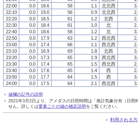
22:00
0.0
18.6
58
1.1
北北西
3
22:10
0.0
19.0
56
0.9
北北西
2
22:20
0.0
18.5
61
1.2
北西
2
22:30
0.0
18.4
61
1.0
北
2
22:40
0.0
18.6
58
1.2
北
3
22:50
0.0
17.9
63
1.2
西北西
2
23:00
0.0
17.4
66
1.1
西北西
2
23:10
0.0
16.9
69
1.8
北西
3
23:20
0.0
17.3
65
1.9
西北西
3
23:30
0.0
17.4
65
1.5
西北西
2
23:40
0.0
17.6
65
1.4
西
2
23:50
0.0
17.7
64
1.5
西
3
24:00
0.0
17.5
64
2.1
西北西
3
値欄の記号の説明
2021年3月2日より、アメダスの日照時間は「推計気象分布（日
せん。詳しくは
要素ごとの値の補足説明
をご覧ください。
利用される方