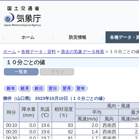
ホーム
防災情報
各種データ・
ホーム
>
各種データ・資料
>
過去の気象データ検索
>
１０分ごとの
１０分ごとの値
柳井（山口県) 2023年10月10日（１０分ごとの値）
風向・風速
降水量
気温
相対湿度
時分
平均
最
(mm)
(℃)
(％)
風速(m/s)
風向
風速(m/s
00:10
0.0
19.6
83
2.0
西南西
3
00:20
0.0
19.6
82
1.4
西南西
2
00:30
0.0
19.7
81
1.7
西南西
2