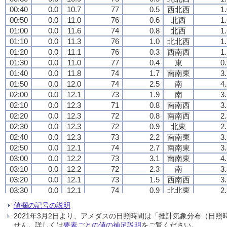
00:40
00:40
00:40
00:40
0.0
0.0
0.0
0.0
10.7
10.7
10.7
10.7
77
77
77
77
0.5
0.5
0.5
0.5
西北西
西北西
西北西
西北西
1
1
1
1
00:50
00:50
00:50
00:50
0.0
0.0
0.0
0.0
11.0
11.0
11.0
11.0
76
76
76
76
0.6
0.6
0.6
0.6
北西
北西
北西
北西
1
1
1
1
01:00
01:00
01:00
01:00
0.0
0.0
0.0
0.0
11.6
11.6
11.6
11.6
74
74
74
74
0.8
0.8
0.8
0.8
北西
北西
北西
北西
1
1
1
1
01:10
01:10
01:10
01:10
0.0
0.0
0.0
0.0
11.3
11.3
11.3
11.3
76
76
76
76
1.0
1.0
1.0
1.0
北北西
北北西
北北西
北北西
1
1
1
1
01:20
01:20
01:20
01:20
0.0
0.0
0.0
0.0
11.1
11.1
11.1
11.1
76
76
76
76
0.3
0.3
0.3
0.3
西南西
西南西
西南西
西南西
1
1
1
1
01:30
01:30
01:30
01:30
0.0
0.0
0.0
0.0
11.0
11.0
11.0
11.0
77
77
77
77
0.4
0.4
0.4
0.4
東
東
東
東
0
0
0
0
01:40
01:40
01:40
01:40
0.0
0.0
0.0
0.0
11.8
11.8
11.8
11.8
74
74
74
74
1.7
1.7
1.7
1.7
南南東
南南東
南南東
南南東
3
3
3
3
01:50
01:50
01:50
01:50
0.0
0.0
0.0
0.0
12.0
12.0
12.0
12.0
74
74
74
74
2.5
2.5
2.5
2.5
南
南
南
南
4
4
4
4
02:00
02:00
02:00
02:00
0.0
0.0
0.0
0.0
12.1
12.1
12.1
12.1
73
73
73
73
1.9
1.9
1.9
1.9
南
南
南
南
3
3
3
3
02:10
02:10
02:10
02:10
0.0
0.0
0.0
0.0
12.3
12.3
12.3
12.3
71
71
71
71
0.8
0.8
0.8
0.8
南南西
南南西
南南西
南南西
3
3
3
3
02:20
02:20
02:20
02:20
0.0
0.0
0.0
0.0
12.3
12.3
12.3
12.3
72
72
72
72
0.8
0.8
0.8
0.8
南南西
南南西
南南西
南南西
2
2
2
2
02:30
02:30
02:30
02:30
0.0
0.0
0.0
0.0
12.3
12.3
12.3
12.3
72
72
72
72
0.9
0.9
0.9
0.9
北東
北東
北東
北東
2
2
2
2
02:40
02:40
02:40
02:40
0.0
0.0
0.0
0.0
12.3
12.3
12.3
12.3
73
73
73
73
2.2
2.2
2.2
2.2
南南東
南南東
南南東
南南東
3
3
3
3
02:50
02:50
02:50
02:50
0.0
0.0
0.0
0.0
12.1
12.1
12.1
12.1
74
74
74
74
2.7
2.7
2.7
2.7
南南東
南南東
南南東
南南東
3
3
3
3
03:00
03:00
03:00
03:00
0.0
0.0
0.0
0.0
12.2
12.2
12.2
12.2
73
73
73
73
3.1
3.1
3.1
3.1
南南東
南南東
南南東
南南東
4
4
4
4
03:10
03:10
03:10
03:10
0.0
0.0
0.0
0.0
12.2
12.2
12.2
12.2
72
72
72
72
2.3
2.3
2.3
2.3
南
南
南
南
3
3
3
3
03:20
03:20
03:20
03:20
0.0
0.0
0.0
0.0
12.1
12.1
12.1
12.1
73
73
73
73
1.5
1.5
1.5
1.5
西南西
西南西
西南西
西南西
3
3
3
3
03:30
03:30
03:30
03:30
0.0
0.0
0.0
0.0
12.1
12.1
12.1
12.1
74
74
74
74
0.9
0.9
0.9
0.9
北北東
北北東
北北東
北北東
2
2
2
2
03:40
03:40
03:40
03:40
0.0
0.0
0.0
0.0
11.4
11.4
11.4
11.4
81
81
81
81
1.5
1.5
1.5
1.5
南東
南東
南東
南東
2
2
2
2
値欄の記号の説明
03:50
03:50
03:50
03:50
0.0
0.0
0.0
0.0
11.4
11.4
11.4
11.4
82
82
82
82
1.1
1.1
1.1
1.1
南南東
南南東
南南東
南南東
2
2
2
2
2021年3月2日より、アメダスの日照時間は「推計気象分布（日
04:00
04:00
04:00
04:00
0.0
0.0
0.0
0.0
11.2
11.2
11.2
11.2
85
85
85
85
0.9
0.9
0.9
0.9
北
北
北
北
2
2
2
2
せん。詳しくは
要素ごとの値の補足説明
をご覧ください。