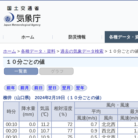
ホーム
防災情報
各種データ・
ホーム
>
各種データ・資料
>
過去の気象データ検索
>
１０分ごとの
１０分ごとの値
柳井（山口県) 2024年2月19日（１０分ごとの値）
風向・風速
風向・風速
風向・風速
風向・風速
降水量
降水量
降水量
降水量
気温
気温
気温
気温
相対湿度
相対湿度
相対湿度
相対湿度
時分
時分
時分
時分
平均
平均
平均
平均
最
最
最
最
(mm)
(mm)
(mm)
(mm)
(℃)
(℃)
(℃)
(℃)
(％)
(％)
(％)
(％)
風速(m/s)
風速(m/s)
風速(m/s)
風速(m/s)
風向
風向
風向
風向
風速(m/s
風速(m/s
風速(m/s
風速(m/s
00:10
00:10
00:10
00:10
0.0
0.0
0.0
0.0
11.2
11.2
11.2
11.2
72
72
72
72
0.7
0.7
0.7
0.7
北北西
北北西
北北西
北北西
1
1
1
1
00:20
00:20
00:20
00:20
0.0
0.0
0.0
0.0
10.7
10.7
10.7
10.7
77
77
77
77
0.9
0.9
0.9
0.9
西北西
西北西
西北西
西北西
1
1
1
1
00:30
00:30
00:30
00:30
0.0
0.0
0.0
0.0
10.9
10.9
10.9
10.9
75
75
75
75
0.5
0.5
0.5
0.5
北北西
北北西
北北西
北北西
1
1
1
1