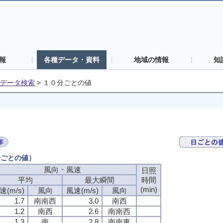
報
各種データ・資料
地域の情報
知
データ検索
>
１０分ごとの値
分ごとの値）
風向・風速
日照
平均
最大瞬間
時間
(min)
速(m/s)
風向
風速(m/s)
風向
1.7
南南西
3.0
南西
1.2
南西
2.6
南南西
1.3
南
2.8
南南東