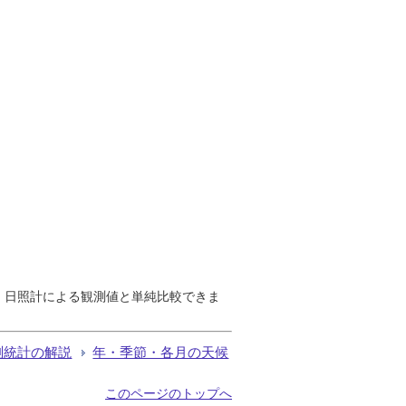
で、日照計による観測値と単純比較できま
測統計の解説
年・季節・各月の天候
このページのトップへ