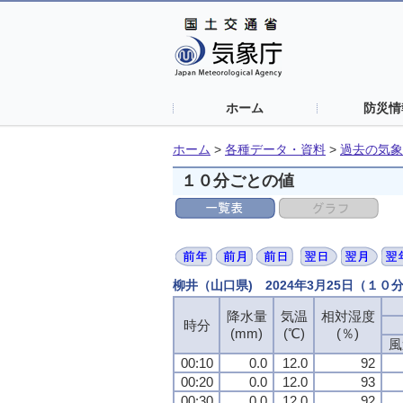
ホーム
防災情
ホーム
>
各種データ・資料
>
過去の気象
１０分ごとの値
柳井（山口県) 2024年3月25日（１０
降水量
気温
相対湿度
時分
(mm)
(℃)
(％)
風
00:10
0.0
12.0
92
00:20
0.0
12.0
93
00:30
0.0
12.0
92