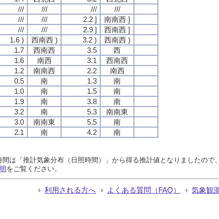
///
///
///
///
///
///
2.2 ]
南南西 ]
///
///
2.9 ]
西南西 ]
1.6 )
西南西 )
3.2 )
西南西 )
1.7
西南西
3.5
西
1.6
南西
3.1
西南西
1.2
南南西
2.2
南西
0.5
南
1.3
南
1.0
南
1.5
南
1.9
南
3.8
南
3.2
南
5.3
南南東
3.0
南南東
5.5
南
2.1
南
4.2
南
日照時間は「推計気象分布（日照時間）」から得る推計値となりましたの
明
をご覧ください。
利用される方へ
よくある質問（FAQ）
気象観