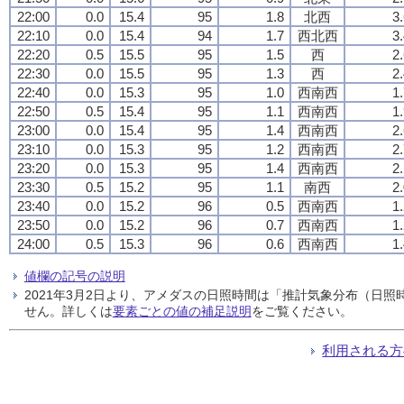
22:00
0.0
15.4
95
1.8
北西
3
22:10
0.0
15.4
94
1.7
西北西
3
22:20
0.5
15.5
95
1.5
西
2
22:30
0.0
15.5
95
1.3
西
2
22:40
0.0
15.3
95
1.0
西南西
1
22:50
0.5
15.4
95
1.1
西南西
1
23:00
0.0
15.4
95
1.4
西南西
2
23:10
0.0
15.3
95
1.2
西南西
2
23:20
0.0
15.3
95
1.4
西南西
2
23:30
0.5
15.2
95
1.1
南西
2
23:40
0.0
15.2
96
0.5
西南西
1
23:50
0.0
15.2
96
0.7
西南西
1
24:00
0.5
15.3
96
0.6
西南西
1
値欄の記号の説明
2021年3月2日より、アメダスの日照時間は「推計気象分布（日
せん。詳しくは
要素ごとの値の補足説明
をご覧ください。
利用される方