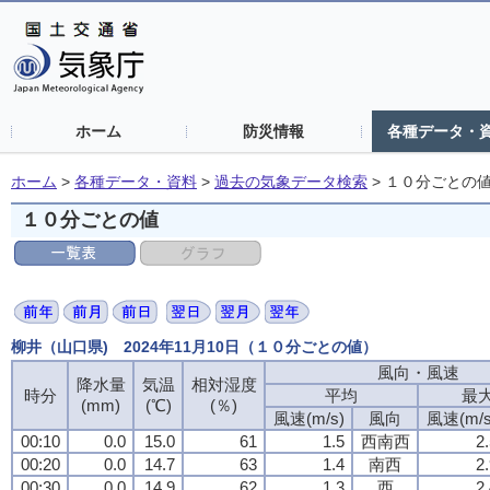
ホーム
防災情報
各種データ・
ホーム
>
各種データ・資料
>
過去の気象データ検索
>
１０分ごとの
１０分ごとの値
柳井（山口県) 2024年11月10日（１０分ごとの値）
風向・風速
降水量
気温
相対湿度
時分
平均
最
(mm)
(℃)
(％)
風速(m/s)
風向
風速(m/s
00:10
0.0
15.0
61
1.5
西南西
2
00:20
0.0
14.7
63
1.4
南西
2
00:30
0.0
14.9
62
1.3
西
2