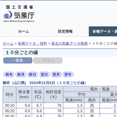
ホーム
防災情報
各種データ・
ホーム
>
各種データ・資料
>
過去の気象データ検索
>
１０分ごとの
１０分ごとの値
柳井（山口県) 2024年12月6日（１０分ごとの値）
風向・風速
風向・風速
風向・風速
風向・風速
降水量
降水量
降水量
降水量
気温
気温
気温
気温
相対湿度
相対湿度
相対湿度
相対湿度
時分
時分
時分
時分
平均
平均
平均
平均
最
最
最
最
(mm)
(mm)
(mm)
(mm)
(℃)
(℃)
(℃)
(℃)
(％)
(％)
(％)
(％)
風速(m/s)
風速(m/s)
風速(m/s)
風速(m/s)
風向
風向
風向
風向
風速(m/s
風速(m/s
風速(m/s
風速(m/s
00:10
00:10
00:10
00:10
0.0
0.0
0.0
0.0
6.7
6.7
6.7
6.7
78
78
78
78
1.3
1.3
1.3
1.3
西
西
西
西
2
2
2
2
00:20
00:20
00:20
00:20
0.0
0.0
0.0
0.0
6.8
6.8
6.8
6.8
76
76
76
76
1.3
1.3
1.3
1.3
西
西
西
西
2
2
2
2
00:30
00:30
00:30
00:30
0.0
0.0
0.0
0.0
6.8
6.8
6.8
6.8
76
76
76
76
1.3
1.3
1.3
1.3
西
西
西
西
2
2
2
2