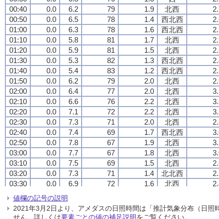
00:40
00:40
00:40
00:40
0.0
0.0
0.0
0.0
6.2
6.2
6.2
6.2
79
79
79
79
1.9
1.9
1.9
1.9
北西
北西
北西
北西
2
2
2
2
00:50
00:50
00:50
00:50
0.0
0.0
0.0
0.0
6.5
6.5
6.5
6.5
78
78
78
78
1.4
1.4
1.4
1.4
西北西
西北西
西北西
西北西
2
2
2
2
01:00
01:00
01:00
01:00
0.0
0.0
0.0
0.0
6.3
6.3
6.3
6.3
78
78
78
78
1.6
1.6
1.6
1.6
西北西
西北西
西北西
西北西
2
2
2
2
01:10
01:10
01:10
01:10
0.0
0.0
0.0
0.0
5.8
5.8
5.8
5.8
81
81
81
81
1.7
1.7
1.7
1.7
北西
北西
北西
北西
2
2
2
2
01:20
01:20
01:20
01:20
0.0
0.0
0.0
0.0
5.9
5.9
5.9
5.9
81
81
81
81
1.5
1.5
1.5
1.5
北西
北西
北西
北西
2
2
2
2
01:30
01:30
01:30
01:30
0.0
0.0
0.0
0.0
5.3
5.3
5.3
5.3
82
82
82
82
1.3
1.3
1.3
1.3
西北西
西北西
西北西
西北西
2
2
2
2
01:40
01:40
01:40
01:40
0.0
0.0
0.0
0.0
5.4
5.4
5.4
5.4
83
83
83
83
1.2
1.2
1.2
1.2
西北西
西北西
西北西
西北西
2
2
2
2
01:50
01:50
01:50
01:50
0.0
0.0
0.0
0.0
6.2
6.2
6.2
6.2
79
79
79
79
2.0
2.0
2.0
2.0
北西
北西
北西
北西
2
2
2
2
02:00
02:00
02:00
02:00
0.0
0.0
0.0
0.0
6.4
6.4
6.4
6.4
77
77
77
77
2.0
2.0
2.0
2.0
北西
北西
北西
北西
3
3
3
3
02:10
02:10
02:10
02:10
0.0
0.0
0.0
0.0
6.6
6.6
6.6
6.6
76
76
76
76
2.2
2.2
2.2
2.2
北西
北西
北西
北西
3
3
3
3
02:20
02:20
02:20
02:20
0.0
0.0
0.0
0.0
7.1
7.1
7.1
7.1
72
72
72
72
2.2
2.2
2.2
2.2
北西
北西
北西
北西
3
3
3
3
02:30
02:30
02:30
02:30
0.0
0.0
0.0
0.0
7.3
7.3
7.3
7.3
71
71
71
71
2.0
2.0
2.0
2.0
北西
北西
北西
北西
2
2
2
2
02:40
02:40
02:40
02:40
0.0
0.0
0.0
0.0
7.4
7.4
7.4
7.4
69
69
69
69
1.7
1.7
1.7
1.7
西北西
西北西
西北西
西北西
3
3
3
3
02:50
02:50
02:50
02:50
0.0
0.0
0.0
0.0
7.8
7.8
7.8
7.8
67
67
67
67
1.9
1.9
1.9
1.9
北西
北西
北西
北西
3
3
3
3
03:00
03:00
03:00
03:00
0.0
0.0
0.0
0.0
7.7
7.7
7.7
7.7
67
67
67
67
1.8
1.8
1.8
1.8
北西
北西
北西
北西
3
3
3
3
03:10
03:10
03:10
03:10
0.0
0.0
0.0
0.0
7.5
7.5
7.5
7.5
69
69
69
69
1.5
1.5
1.5
1.5
北西
北西
北西
北西
2
2
2
2
03:20
03:20
03:20
03:20
0.0
0.0
0.0
0.0
7.3
7.3
7.3
7.3
71
71
71
71
1.4
1.4
1.4
1.4
北北西
北北西
北北西
北北西
2
2
2
2
03:30
03:30
03:30
03:30
0.0
0.0
0.0
0.0
6.9
6.9
6.9
6.9
72
72
72
72
1.6
1.6
1.6
1.6
北西
北西
北西
北西
2
2
2
2
03:40
03:40
03:40
03:40
0.0
0.0
0.0
0.0
7.2
7.2
7.2
7.2
70
70
70
70
1.1
1.1
1.1
1.1
西北西
西北西
西北西
西北西
2
2
2
2
値欄の記号の説明
03:50
03:50
03:50
03:50
0.0
0.0
0.0
0.0
7.5
7.5
7.5
7.5
68
68
68
68
1.7
1.7
1.7
1.7
北西
北西
北西
北西
3
3
3
3
2021年3月2日より、アメダスの日照時間は「推計気象分布（日
04:00
04:00
04:00
04:00
0.0
0.0
0.0
0.0
7.3
7.3
7.3
7.3
69
69
69
69
1.3
1.3
1.3
1.3
北西
北西
北西
北西
2
2
2
2
せん。詳しくは
要素ごとの値の補足説明
をご覧ください。