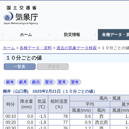
ホーム
防災情報
各種データ・
ホーム
>
各種データ・資料
>
過去の気象データ検索
>
１０分ごとの
１０分ごとの値
柳井（山口県) 2025年2月21日（１０分ごとの値）
風向・風速
風向・風速
風向・風速
風向・風速
降水量
降水量
降水量
降水量
気温
気温
気温
気温
相対湿度
相対湿度
相対湿度
相対湿度
時分
時分
時分
時分
平均
平均
平均
平均
最
最
最
最
(mm)
(mm)
(mm)
(mm)
(℃)
(℃)
(℃)
(℃)
(％)
(％)
(％)
(％)
風速(m/s)
風速(m/s)
風速(m/s)
風速(m/s)
風向
風向
風向
風向
風速(m/s
風速(m/s
風速(m/s
風速(m/s
00:10
00:10
00:10
00:10
0.0
0.0
0.0
0.0
-1.5
-1.5
-1.5
-1.5
78
78
78
78
0.6
0.6
0.6
0.6
西
西
西
西
1
1
1
1
00:20
00:20
00:20
00:20
0.0
0.0
0.0
0.0
-1.8
-1.8
-1.8
-1.8
77
77
77
77
0.9
0.9
0.9
0.9
西北西
西北西
西北西
西北西
1
1
1
1
00:30
00:30
00:30
00:30
0.0
0.0
0.0
0.0
-1.0
-1.0
-1.0
-1.0
76
76
76
76
1.2
1.2
1.2
1.2
西
西
西
西
2
2
2
2