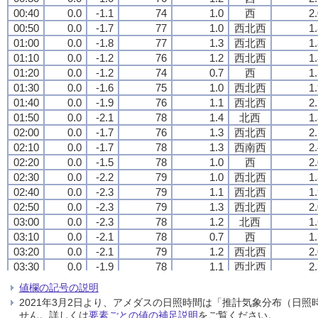
00:40
00:40
00:40
00:40
0.0
0.0
0.0
0.0
-1.1
-1.1
-1.1
-1.1
74
74
74
74
1.0
1.0
1.0
1.0
西
西
西
西
2
2
2
2
00:50
00:50
00:50
00:50
0.0
0.0
0.0
0.0
-1.7
-1.7
-1.7
-1.7
77
77
77
77
1.0
1.0
1.0
1.0
西北西
西北西
西北西
西北西
1
1
1
1
01:00
01:00
01:00
01:00
0.0
0.0
0.0
0.0
-1.8
-1.8
-1.8
-1.8
77
77
77
77
1.3
1.3
1.3
1.3
西北西
西北西
西北西
西北西
1
1
1
1
01:10
01:10
01:10
01:10
0.0
0.0
0.0
0.0
-1.2
-1.2
-1.2
-1.2
76
76
76
76
1.2
1.2
1.2
1.2
西北西
西北西
西北西
西北西
1
1
1
1
01:20
01:20
01:20
01:20
0.0
0.0
0.0
0.0
-1.2
-1.2
-1.2
-1.2
74
74
74
74
0.7
0.7
0.7
0.7
西
西
西
西
1
1
1
1
01:30
01:30
01:30
01:30
0.0
0.0
0.0
0.0
-1.6
-1.6
-1.6
-1.6
75
75
75
75
1.0
1.0
1.0
1.0
西北西
西北西
西北西
西北西
1
1
1
1
01:40
01:40
01:40
01:40
0.0
0.0
0.0
0.0
-1.9
-1.9
-1.9
-1.9
76
76
76
76
1.1
1.1
1.1
1.1
西北西
西北西
西北西
西北西
2
2
2
2
01:50
01:50
01:50
01:50
0.0
0.0
0.0
0.0
-2.1
-2.1
-2.1
-2.1
78
78
78
78
1.4
1.4
1.4
1.4
北西
北西
北西
北西
1
1
1
1
02:00
02:00
02:00
02:00
0.0
0.0
0.0
0.0
-1.7
-1.7
-1.7
-1.7
76
76
76
76
1.3
1.3
1.3
1.3
西北西
西北西
西北西
西北西
2
2
2
2
02:10
02:10
02:10
02:10
0.0
0.0
0.0
0.0
-1.7
-1.7
-1.7
-1.7
78
78
78
78
1.3
1.3
1.3
1.3
西南西
西南西
西南西
西南西
2
2
2
2
02:20
02:20
02:20
02:20
0.0
0.0
0.0
0.0
-1.5
-1.5
-1.5
-1.5
78
78
78
78
1.0
1.0
1.0
1.0
西
西
西
西
2
2
2
2
02:30
02:30
02:30
02:30
0.0
0.0
0.0
0.0
-2.2
-2.2
-2.2
-2.2
79
79
79
79
1.0
1.0
1.0
1.0
西北西
西北西
西北西
西北西
1
1
1
1
02:40
02:40
02:40
02:40
0.0
0.0
0.0
0.0
-2.3
-2.3
-2.3
-2.3
79
79
79
79
1.1
1.1
1.1
1.1
西北西
西北西
西北西
西北西
1
1
1
1
02:50
02:50
02:50
02:50
0.0
0.0
0.0
0.0
-2.3
-2.3
-2.3
-2.3
79
79
79
79
1.3
1.3
1.3
1.3
西北西
西北西
西北西
西北西
2
2
2
2
03:00
03:00
03:00
03:00
0.0
0.0
0.0
0.0
-2.3
-2.3
-2.3
-2.3
78
78
78
78
1.2
1.2
1.2
1.2
北西
北西
北西
北西
1
1
1
1
03:10
03:10
03:10
03:10
0.0
0.0
0.0
0.0
-2.1
-2.1
-2.1
-2.1
78
78
78
78
0.7
0.7
0.7
0.7
西
西
西
西
1
1
1
1
03:20
03:20
03:20
03:20
0.0
0.0
0.0
0.0
-2.1
-2.1
-2.1
-2.1
79
79
79
79
1.2
1.2
1.2
1.2
西北西
西北西
西北西
西北西
2
2
2
2
03:30
03:30
03:30
03:30
0.0
0.0
0.0
0.0
-1.9
-1.9
-1.9
-1.9
78
78
78
78
1.1
1.1
1.1
1.1
西北西
西北西
西北西
西北西
2
2
2
2
03:40
03:40
03:40
03:40
0.0
0.0
0.0
0.0
-1.8
-1.8
-1.8
-1.8
77
77
77
77
1.0
1.0
1.0
1.0
西
西
西
西
2
2
2
2
値欄の記号の説明
03:50
03:50
03:50
03:50
0.0
0.0
0.0
0.0
-1.6
-1.6
-1.6
-1.6
75
75
75
75
0.9
0.9
0.9
0.9
西
西
西
西
2
2
2
2
2021年3月2日より、アメダスの日照時間は「推計気象分布（日
04:00
04:00
04:00
04:00
0.0
0.0
0.0
0.0
-1.5
-1.5
-1.5
-1.5
75
75
75
75
0.9
0.9
0.9
0.9
西
西
西
西
2
2
2
2
せん。詳しくは
要素ごとの値の補足説明
をご覧ください。