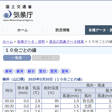
ホーム
防災情報
各種データ・
ホーム
>
各種データ・資料
>
過去の気象データ検索
>
１０分ごとの
１０分ごとの値
柳井（山口県) 2025年3月20日（１０分ごとの値）
風向・風速
風向・風速
風向・風速
風向・風速
降水量
降水量
降水量
降水量
気温
気温
気温
気温
相対湿度
相対湿度
相対湿度
相対湿度
時分
時分
時分
時分
平均
平均
平均
平均
最
最
最
最
(mm)
(mm)
(mm)
(mm)
(℃)
(℃)
(℃)
(℃)
(％)
(％)
(％)
(％)
風速(m/s)
風速(m/s)
風速(m/s)
風速(m/s)
風向
風向
風向
風向
風速(m/s
風速(m/s
風速(m/s
風速(m/s
00:10
00:10
00:10
00:10
0.0
0.0
0.0
0.0
2.8
2.8
2.8
2.8
85
85
85
85
1.9
1.9
1.9
1.9
西北西
西北西
西北西
西北西
3
3
3
3
00:20
00:20
00:20
00:20
0.0
0.0
0.0
0.0
2.6
2.6
2.6
2.6
84
84
84
84
1.5
1.5
1.5
1.5
北西
北西
北西
北西
2
2
2
2
00:30
00:30
00:30
00:30
0.0
0.0
0.0
0.0
2.6
2.6
2.6
2.6
81
81
81
81
1.5
1.5
1.5
1.5
西北西
西北西
西北西
西北西
2
2
2
2