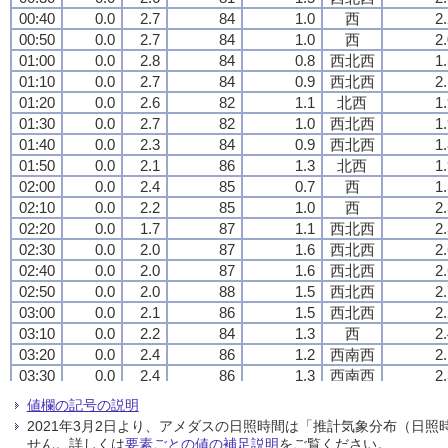
00:40
00:40
00:40
00:40
0.0
0.0
0.0
0.0
2.7
2.7
2.7
2.7
84
84
84
84
1.0
1.0
1.0
1.0
西
西
西
西
2
2
2
2
00:50
00:50
00:50
00:50
0.0
0.0
0.0
0.0
2.7
2.7
2.7
2.7
84
84
84
84
1.0
1.0
1.0
1.0
西
西
西
西
2
2
2
2
01:00
01:00
01:00
01:00
0.0
0.0
0.0
0.0
2.8
2.8
2.8
2.8
84
84
84
84
0.8
0.8
0.8
0.8
西北西
西北西
西北西
西北西
1
1
1
1
01:10
01:10
01:10
01:10
0.0
0.0
0.0
0.0
2.7
2.7
2.7
2.7
84
84
84
84
0.9
0.9
0.9
0.9
西北西
西北西
西北西
西北西
2
2
2
2
01:20
01:20
01:20
01:20
0.0
0.0
0.0
0.0
2.6
2.6
2.6
2.6
82
82
82
82
1.1
1.1
1.1
1.1
北西
北西
北西
北西
1
1
1
1
01:30
01:30
01:30
01:30
0.0
0.0
0.0
0.0
2.7
2.7
2.7
2.7
82
82
82
82
1.0
1.0
1.0
1.0
西北西
西北西
西北西
西北西
1
1
1
1
01:40
01:40
01:40
01:40
0.0
0.0
0.0
0.0
2.3
2.3
2.3
2.3
84
84
84
84
0.9
0.9
0.9
0.9
西北西
西北西
西北西
西北西
1
1
1
1
01:50
01:50
01:50
01:50
0.0
0.0
0.0
0.0
2.1
2.1
2.1
2.1
86
86
86
86
1.3
1.3
1.3
1.3
北西
北西
北西
北西
1
1
1
1
02:00
02:00
02:00
02:00
0.0
0.0
0.0
0.0
2.4
2.4
2.4
2.4
85
85
85
85
0.7
0.7
0.7
0.7
西
西
西
西
1
1
1
1
02:10
02:10
02:10
02:10
0.0
0.0
0.0
0.0
2.2
2.2
2.2
2.2
85
85
85
85
1.0
1.0
1.0
1.0
西
西
西
西
2
2
2
2
02:20
02:20
02:20
02:20
0.0
0.0
0.0
0.0
1.7
1.7
1.7
1.7
87
87
87
87
1.1
1.1
1.1
1.1
西北西
西北西
西北西
西北西
2
2
2
2
02:30
02:30
02:30
02:30
0.0
0.0
0.0
0.0
2.0
2.0
2.0
2.0
87
87
87
87
1.6
1.6
1.6
1.6
西北西
西北西
西北西
西北西
2
2
2
2
02:40
02:40
02:40
02:40
0.0
0.0
0.0
0.0
2.0
2.0
2.0
2.0
87
87
87
87
1.6
1.6
1.6
1.6
西北西
西北西
西北西
西北西
2
2
2
2
02:50
02:50
02:50
02:50
0.0
0.0
0.0
0.0
2.0
2.0
2.0
2.0
88
88
88
88
1.5
1.5
1.5
1.5
西北西
西北西
西北西
西北西
2
2
2
2
03:00
03:00
03:00
03:00
0.0
0.0
0.0
0.0
2.1
2.1
2.1
2.1
86
86
86
86
1.5
1.5
1.5
1.5
西北西
西北西
西北西
西北西
2
2
2
2
03:10
03:10
03:10
03:10
0.0
0.0
0.0
0.0
2.2
2.2
2.2
2.2
84
84
84
84
1.3
1.3
1.3
1.3
西
西
西
西
2
2
2
2
03:20
03:20
03:20
03:20
0.0
0.0
0.0
0.0
2.4
2.4
2.4
2.4
86
86
86
86
1.2
1.2
1.2
1.2
西南西
西南西
西南西
西南西
2
2
2
2
03:30
03:30
03:30
03:30
0.0
0.0
0.0
0.0
2.4
2.4
2.4
2.4
86
86
86
86
1.3
1.3
1.3
1.3
西南西
西南西
西南西
西南西
2
2
2
2
03:40
03:40
03:40
03:40
0.0
0.0
0.0
0.0
2.4
2.4
2.4
2.4
87
87
87
87
1.1
1.1
1.1
1.1
西
西
西
西
2
2
2
2
値欄の記号の説明
03:50
03:50
03:50
03:50
0.0
0.0
0.0
0.0
2.4
2.4
2.4
2.4
85
85
85
85
1.1
1.1
1.1
1.1
北西
北西
北西
北西
2
2
2
2
2021年3月2日より、アメダスの日照時間は「推計気象分布（日
04:00
04:00
04:00
04:00
0.0
0.0
0.0
0.0
2.5
2.5
2.5
2.5
84
84
84
84
1.0
1.0
1.0
1.0
西
西
西
西
1
1
1
1
せん。詳しくは
要素ごとの値の補足説明
をご覧ください。