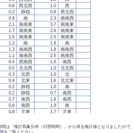
0.6
0.6
0.6
0.6
西北西
西北西
西北西
西北西
1.0
1.0
1.0
1.0
西
西
西
西
0.2
0.2
0.2
0.2
静穏
静穏
静穏
静穏
0.8
0.8
0.8
0.8
西北西
西北西
西北西
西北西
0.8
0.8
0.8
0.8
南
南
南
南
2.3
2.3
2.3
2.3
南南西
南南西
南南西
南南西
2.1
2.1
2.1
2.1
南南東
南南東
南南東
南南東
3.7
3.7
3.7
3.7
南南東
南南東
南南東
南南東
1.7
1.7
1.7
1.7
南南東
南南東
南南東
南南東
2.6
2.6
2.6
2.6
南南東
南南東
南南東
南南東
1.5
1.5
1.5
1.5
南南東
南南東
南南東
南南東
2.5
2.5
2.5
2.5
南南東
南南東
南南東
南南東
1.2
1.2
1.2
1.2
南
南
南
南
1.8
1.8
1.8
1.8
南
南
南
南
1.3
1.3
1.3
1.3
南南西
南南西
南南西
南南西
1.8
1.8
1.8
1.8
南南西
南南西
南南西
南南西
1.1
1.1
1.1
1.1
南南西
南南西
南南西
南南西
2.5
2.5
2.5
2.5
南南西
南南西
南南西
南南西
0.4
0.4
0.4
0.4
西南西
西南西
西南西
西南西
1.6
1.6
1.6
1.6
南西
南西
南西
南西
0.5
0.5
0.5
0.5
北北西
北北西
北北西
北北西
1.0
1.0
1.0
1.0
北北西
北北西
北北西
北北西
0.3
0.3
0.3
0.3
北西
北西
北西
北西
1.0
1.0
1.0
1.0
北
北
北
北
0.4
0.4
0.4
0.4
北東
北東
北東
北東
1.6
1.6
1.6
1.6
北北東
北北東
北北東
北北東
0.2
0.2
0.2
0.2
静穏
静穏
静穏
静穏
1.0
1.0
1.0
1.0
南
南
南
南
0.2
0.2
0.2
0.2
静穏
静穏
静穏
静穏
0.7
0.7
0.7
0.7
南西
南西
南西
南西
0.7
0.7
0.7
0.7
南西
南西
南西
南西
1.8
1.8
1.8
1.8
南西
南西
南西
南西
0.6
0.6
0.6
0.6
南西
南西
南西
南西
1.9
1.9
1.9
1.9
南
南
南
南
0.8
0.8
0.8
0.8
北東
北東
北東
北東
1.7
1.7
1.7
1.7
北東
北東
北東
北東
0.7
0.7
0.7
0.7
東北東
東北東
東北東
東北東
1.7
1.7
1.7
1.7
北北東
北北東
北北東
北北東
0.1
0.1
0.1
0.1
静穏
静穏
静穏
静穏
0.6
0.6
0.6
0.6
南南西
南南西
南南西
南南西
日照時間は「推計気象分布（日照時間）」から得る推計値となりましたの
0.4
0.4
0.4
0.4
北東
北東
北東
北東
1.0
1.0
1.0
1.0
北西
北西
北西
北西
明
をご覧ください。