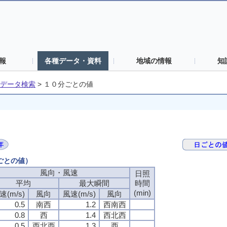
報
各種データ・資料
地域の情報
知
データ検索
>
１０分ごとの値
分ごとの値）
風向・風速
風向・風速
風向・風速
風向・風速
日照
日照
日照
日照
平均
平均
平均
平均
最大瞬間
最大瞬間
最大瞬間
最大瞬間
時間
時間
時間
時間
(min)
(min)
(min)
(min)
速(m/s)
速(m/s)
速(m/s)
速(m/s)
風向
風向
風向
風向
風速(m/s)
風速(m/s)
風速(m/s)
風速(m/s)
風向
風向
風向
風向
0.5
0.5
0.5
0.5
南西
南西
南西
南西
1.2
1.2
1.2
1.2
西南西
西南西
西南西
西南西
0.8
0.8
0.8
0.8
西
西
西
西
1.4
1.4
1.4
1.4
西北西
西北西
西北西
西北西
0.5
0.5
0.5
0.5
西北西
西北西
西北西
西北西
1.3
1.3
1.3
1.3
西
西
西
西