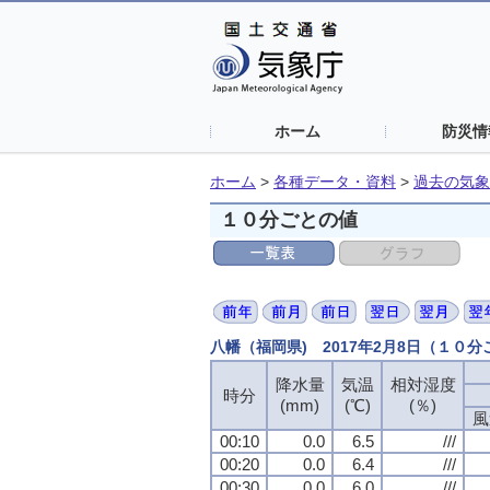
ホーム
防災情
ホーム
>
各種データ・資料
>
過去の気象
１０分ごとの値
八幡（福岡県) 2017年2月8日（１０
降水量
降水量
降水量
降水量
気温
気温
気温
気温
相対湿度
相対湿度
相対湿度
相対湿度
時分
時分
時分
時分
(mm)
(mm)
(mm)
(mm)
(℃)
(℃)
(℃)
(℃)
(％)
(％)
(％)
(％)
風
風
風
風
00:10
00:10
00:10
00:10
0.0
0.0
0.0
0.0
6.5
6.5
6.5
6.5
///
///
///
///
00:20
00:20
00:20
00:20
0.0
0.0
0.0
0.0
6.4
6.4
6.4
6.4
///
///
///
///
00:30
00:30
00:30
00:30
0.0
0.0
0.0
0.0
6.0
6.0
6.0
6.0
///
///
///
///