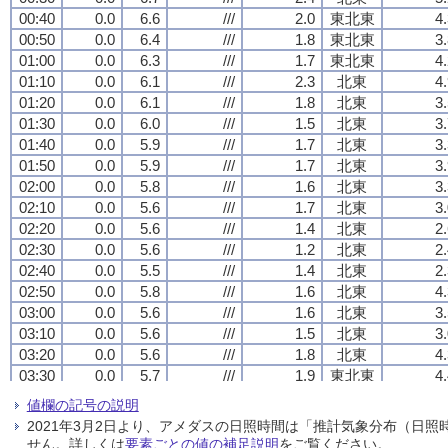
00:40
00:40
00:40
00:40
0.0
0.0
0.0
0.0
6.6
6.6
6.6
6.6
///
///
///
///
2.0
2.0
2.0
2.0
東北東
東北東
東北東
東北東
4
4
4
4
00:50
00:50
00:50
00:50
0.0
0.0
0.0
0.0
6.4
6.4
6.4
6.4
///
///
///
///
1.8
1.8
1.8
1.8
東北東
東北東
東北東
東北東
3
3
3
3
01:00
01:00
01:00
01:00
0.0
0.0
0.0
0.0
6.3
6.3
6.3
6.3
///
///
///
///
1.7
1.7
1.7
1.7
東北東
東北東
東北東
東北東
4
4
4
4
01:10
01:10
01:10
01:10
0.0
0.0
0.0
0.0
6.1
6.1
6.1
6.1
///
///
///
///
2.3
2.3
2.3
2.3
北東
北東
北東
北東
4
4
4
4
01:20
01:20
01:20
01:20
0.0
0.0
0.0
0.0
6.1
6.1
6.1
6.1
///
///
///
///
1.8
1.8
1.8
1.8
北東
北東
北東
北東
3
3
3
3
01:30
01:30
01:30
01:30
0.0
0.0
0.0
0.0
6.0
6.0
6.0
6.0
///
///
///
///
1.5
1.5
1.5
1.5
北東
北東
北東
北東
3
3
3
3
01:40
01:40
01:40
01:40
0.0
0.0
0.0
0.0
5.9
5.9
5.9
5.9
///
///
///
///
1.7
1.7
1.7
1.7
北東
北東
北東
北東
3
3
3
3
01:50
01:50
01:50
01:50
0.0
0.0
0.0
0.0
5.9
5.9
5.9
5.9
///
///
///
///
1.7
1.7
1.7
1.7
北東
北東
北東
北東
3
3
3
3
02:00
02:00
02:00
02:00
0.0
0.0
0.0
0.0
5.8
5.8
5.8
5.8
///
///
///
///
1.6
1.6
1.6
1.6
北東
北東
北東
北東
3
3
3
3
02:10
02:10
02:10
02:10
0.0
0.0
0.0
0.0
5.6
5.6
5.6
5.6
///
///
///
///
1.7
1.7
1.7
1.7
北東
北東
北東
北東
3
3
3
3
02:20
02:20
02:20
02:20
0.0
0.0
0.0
0.0
5.6
5.6
5.6
5.6
///
///
///
///
1.4
1.4
1.4
1.4
北東
北東
北東
北東
2
2
2
2
02:30
02:30
02:30
02:30
0.0
0.0
0.0
0.0
5.6
5.6
5.6
5.6
///
///
///
///
1.2
1.2
1.2
1.2
北東
北東
北東
北東
2
2
2
2
02:40
02:40
02:40
02:40
0.0
0.0
0.0
0.0
5.5
5.5
5.5
5.5
///
///
///
///
1.4
1.4
1.4
1.4
北東
北東
北東
北東
2
2
2
2
02:50
02:50
02:50
02:50
0.0
0.0
0.0
0.0
5.8
5.8
5.8
5.8
///
///
///
///
1.6
1.6
1.6
1.6
北東
北東
北東
北東
4
4
4
4
03:00
03:00
03:00
03:00
0.0
0.0
0.0
0.0
5.6
5.6
5.6
5.6
///
///
///
///
1.6
1.6
1.6
1.6
北東
北東
北東
北東
3
3
3
3
03:10
03:10
03:10
03:10
0.0
0.0
0.0
0.0
5.6
5.6
5.6
5.6
///
///
///
///
1.5
1.5
1.5
1.5
北東
北東
北東
北東
3
3
3
3
03:20
03:20
03:20
03:20
0.0
0.0
0.0
0.0
5.6
5.6
5.6
5.6
///
///
///
///
1.8
1.8
1.8
1.8
北東
北東
北東
北東
4
4
4
4
03:30
03:30
03:30
03:30
0.0
0.0
0.0
0.0
5.7
5.7
5.7
5.7
///
///
///
///
1.9
1.9
1.9
1.9
東北東
東北東
東北東
東北東
4
4
4
4
03:40
03:40
03:40
03:40
0.0
0.0
0.0
0.0
5.8
5.8
5.8
5.8
///
///
///
///
1.7
1.7
1.7
1.7
東北東
東北東
東北東
東北東
5
5
5
5
値欄の記号の説明
03:50
03:50
03:50
03:50
0.0
0.0
0.0
0.0
5.9
5.9
5.9
5.9
///
///
///
///
1.4
1.4
1.4
1.4
東
東
東
東
3
3
3
3
2021年3月2日より、アメダスの日照時間は「推計気象分布（日
04:00
04:00
04:00
04:00
0.0
0.0
0.0
0.0
6.1
6.1
6.1
6.1
///
///
///
///
1.7
1.7
1.7
1.7
東
東
東
東
7
7
7
7
せん。詳しくは
要素ごとの値の補足説明
をご覧ください。