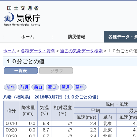
ホーム
防災情報
各種データ・
ホーム
>
各種データ・資料
>
過去の気象データ検索
>
１０分ごとの
１０分ごとの値
八幡（福岡県) 2018年3月7日（１０分ごとの値）
風向・風速
風向・風速
風向・風速
風向・風速
降水量
降水量
降水量
降水量
気温
気温
気温
気温
相対湿度
相対湿度
相対湿度
相対湿度
時分
時分
時分
時分
平均
平均
平均
平均
最
最
最
最
(mm)
(mm)
(mm)
(mm)
(℃)
(℃)
(℃)
(℃)
(％)
(％)
(％)
(％)
風速(m/s)
風速(m/s)
風速(m/s)
風速(m/s)
風向
風向
風向
風向
風速(m/s
風速(m/s
風速(m/s
風速(m/s
00:10
00:10
00:10
00:10
0.0
0.0
0.0
0.0
6.8
6.8
6.8
6.8
///
///
///
///
2.4
2.4
2.4
2.4
北東
北東
北東
北東
4
4
4
4
00:20
00:20
00:20
00:20
0.0
0.0
0.0
0.0
6.7
6.7
6.7
6.7
///
///
///
///
2.3
2.3
2.3
2.3
北東
北東
北東
北東
4
4
4
4
00:30
00:30
00:30
00:30
0.0
0.0
0.0
0.0
6.7
6.7
6.7
6.7
///
///
///
///
2.4
2.4
2.4
2.4
北東
北東
北東
北東
5
5
5
5