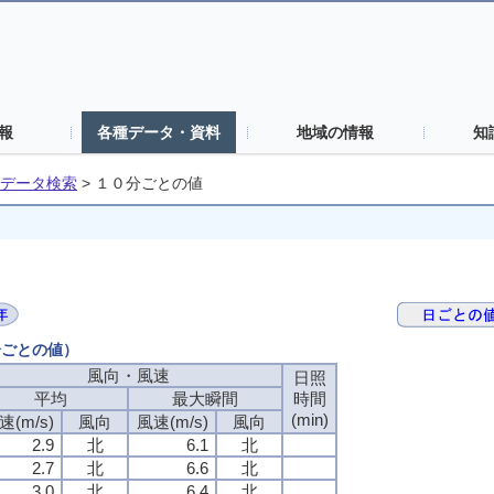
報
各種データ・資料
地域の情報
知
データ検索
>
１０分ごとの値
分ごとの値）
風向・風速
風向・風速
風向・風速
風向・風速
日照
日照
日照
日照
平均
平均
平均
平均
最大瞬間
最大瞬間
最大瞬間
最大瞬間
時間
時間
時間
時間
(min)
(min)
(min)
(min)
速(m/s)
速(m/s)
速(m/s)
速(m/s)
風向
風向
風向
風向
風速(m/s)
風速(m/s)
風速(m/s)
風速(m/s)
風向
風向
風向
風向
2.9
2.9
2.9
2.9
北
北
北
北
6.1
6.1
6.1
6.1
北
北
北
北
2.7
2.7
2.7
2.7
北
北
北
北
6.6
6.6
6.6
6.6
北
北
北
北
3.0
3.0
3.0
3.0
北
北
北
北
6.4
6.4
6.4
6.4
北
北
北
北