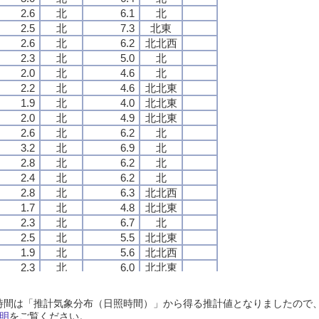
2.6
2.6
2.6
2.6
北
北
北
北
6.1
6.1
6.1
6.1
北
北
北
北
2.5
2.5
2.5
2.5
北
北
北
北
7.3
7.3
7.3
7.3
北東
北東
北東
北東
2.6
2.6
2.6
2.6
北
北
北
北
6.2
6.2
6.2
6.2
北北西
北北西
北北西
北北西
2.3
2.3
2.3
2.3
北
北
北
北
5.0
5.0
5.0
5.0
北
北
北
北
2.0
2.0
2.0
2.0
北
北
北
北
4.6
4.6
4.6
4.6
北
北
北
北
2.2
2.2
2.2
2.2
北
北
北
北
4.6
4.6
4.6
4.6
北北東
北北東
北北東
北北東
1.9
1.9
1.9
1.9
北
北
北
北
4.0
4.0
4.0
4.0
北北東
北北東
北北東
北北東
2.0
2.0
2.0
2.0
北
北
北
北
4.9
4.9
4.9
4.9
北北東
北北東
北北東
北北東
2.6
2.6
2.6
2.6
北
北
北
北
6.2
6.2
6.2
6.2
北
北
北
北
3.2
3.2
3.2
3.2
北
北
北
北
6.9
6.9
6.9
6.9
北
北
北
北
2.8
2.8
2.8
2.8
北
北
北
北
6.2
6.2
6.2
6.2
北
北
北
北
2.4
2.4
2.4
2.4
北
北
北
北
6.2
6.2
6.2
6.2
北
北
北
北
2.8
2.8
2.8
2.8
北
北
北
北
6.3
6.3
6.3
6.3
北北西
北北西
北北西
北北西
1.7
1.7
1.7
1.7
北
北
北
北
4.8
4.8
4.8
4.8
北北東
北北東
北北東
北北東
2.3
2.3
2.3
2.3
北
北
北
北
6.7
6.7
6.7
6.7
北
北
北
北
2.5
2.5
2.5
2.5
北
北
北
北
5.5
5.5
5.5
5.5
北北東
北北東
北北東
北北東
1.9
1.9
1.9
1.9
北
北
北
北
5.6
5.6
5.6
5.6
北北西
北北西
北北西
北北西
2.3
2.3
2.3
2.3
北
北
北
北
6.0
6.0
6.0
6.0
北北東
北北東
北北東
北北東
2.3
2.3
2.3
2.3
北
北
北
北
5.7
5.7
5.7
5.7
北北東
北北東
北北東
北北東
2.7
2.7
2.7
2.7
北
北
北
北
5.4
5.4
5.4
5.4
北北西
北北西
北北西
北北西
日照時間は「推計気象分布（日照時間）」から得る推計値となりましたの
2.8
2.8
2.8
2.8
北
北
北
北
6.2
6.2
6.2
6.2
北
北
北
北
明
をご覧ください。