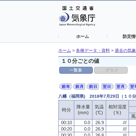
ホーム
防災情
ホーム
>
各種データ・資料
>
過去の気象
１０分ごとの値
八幡（福岡県) 2018年7月29日（１０
降水量
降水量
降水量
降水量
気温
気温
気温
気温
相対湿度
相対湿度
相対湿度
相対湿度
時分
時分
時分
時分
(mm)
(mm)
(mm)
(mm)
(℃)
(℃)
(℃)
(℃)
(％)
(％)
(％)
(％)
風
風
風
風
00:10
00:10
00:10
00:10
0.0
0.0
0.0
0.0
26.9
26.9
26.9
26.9
///
///
///
///
00:20
00:20
00:20
00:20
0.0
0.0
0.0
0.0
26.9
26.9
26.9
26.9
///
///
///
///
00:30
00:30
00:30
00:30
0.0
0.0
0.0
0.0
26.8
26.8
26.8
26.8
///
///
///
///