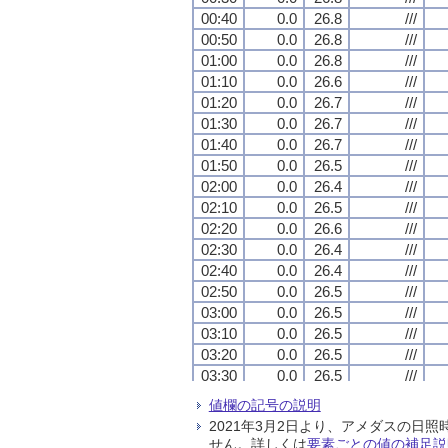
00:40
00:40
00:40
00:40
0.0
0.0
0.0
0.0
26.8
26.8
26.8
26.8
///
///
///
///
00:50
00:50
00:50
00:50
0.0
0.0
0.0
0.0
26.8
26.8
26.8
26.8
///
///
///
///
01:00
01:00
01:00
01:00
0.0
0.0
0.0
0.0
26.8
26.8
26.8
26.8
///
///
///
///
01:10
01:10
01:10
01:10
0.0
0.0
0.0
0.0
26.6
26.6
26.6
26.6
///
///
///
///
01:20
01:20
01:20
01:20
0.0
0.0
0.0
0.0
26.7
26.7
26.7
26.7
///
///
///
///
01:30
01:30
01:30
01:30
0.0
0.0
0.0
0.0
26.7
26.7
26.7
26.7
///
///
///
///
01:40
01:40
01:40
01:40
0.0
0.0
0.0
0.0
26.7
26.7
26.7
26.7
///
///
///
///
01:50
01:50
01:50
01:50
0.0
0.0
0.0
0.0
26.5
26.5
26.5
26.5
///
///
///
///
02:00
02:00
02:00
02:00
0.0
0.0
0.0
0.0
26.4
26.4
26.4
26.4
///
///
///
///
02:10
02:10
02:10
02:10
0.0
0.0
0.0
0.0
26.5
26.5
26.5
26.5
///
///
///
///
02:20
02:20
02:20
02:20
0.0
0.0
0.0
0.0
26.6
26.6
26.6
26.6
///
///
///
///
02:30
02:30
02:30
02:30
0.0
0.0
0.0
0.0
26.4
26.4
26.4
26.4
///
///
///
///
02:40
02:40
02:40
02:40
0.0
0.0
0.0
0.0
26.4
26.4
26.4
26.4
///
///
///
///
02:50
02:50
02:50
02:50
0.0
0.0
0.0
0.0
26.5
26.5
26.5
26.5
///
///
///
///
03:00
03:00
03:00
03:00
0.0
0.0
0.0
0.0
26.5
26.5
26.5
26.5
///
///
///
///
03:10
03:10
03:10
03:10
0.0
0.0
0.0
0.0
26.5
26.5
26.5
26.5
///
///
///
///
03:20
03:20
03:20
03:20
0.0
0.0
0.0
0.0
26.5
26.5
26.5
26.5
///
///
///
///
03:30
03:30
03:30
03:30
0.0
0.0
0.0
0.0
26.5
26.5
26.5
26.5
///
///
///
///
03:40
03:40
03:40
03:40
0.0
0.0
0.0
0.0
26.6
26.6
26.6
26.6
///
///
///
///
値欄の記号の説明
03:50
03:50
03:50
03:50
0.0
0.0
0.0
0.0
26.6
26.6
26.6
26.6
///
///
///
///
2021年3月2日より、アメダスの
04:00
04:00
04:00
04:00
0.0
0.0
0.0
0.0
26.7
26.7
26.7
26.7
///
///
///
///
せん。詳しくは
要素ごとの値の補足説