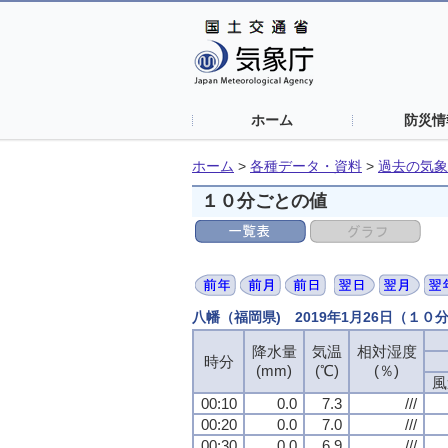
ホーム
防災情
ホーム
>
各種データ・資料
>
過去の気象
１０分ごとの値
八幡（福岡県) 2019年1月26日（１０
降水量
降水量
降水量
降水量
気温
気温
気温
気温
相対湿度
相対湿度
相対湿度
相対湿度
時分
時分
時分
時分
(mm)
(mm)
(mm)
(mm)
(℃)
(℃)
(℃)
(℃)
(％)
(％)
(％)
(％)
風
風
風
風
00:10
00:10
00:10
00:10
0.0
0.0
0.0
0.0
7.3
7.3
7.3
7.3
///
///
///
///
00:20
00:20
00:20
00:20
0.0
0.0
0.0
0.0
7.0
7.0
7.0
7.0
///
///
///
///
00:30
00:30
00:30
00:30
0.0
0.0
0.0
0.0
6.9
6.9
6.9
6.9
///
///
///
///