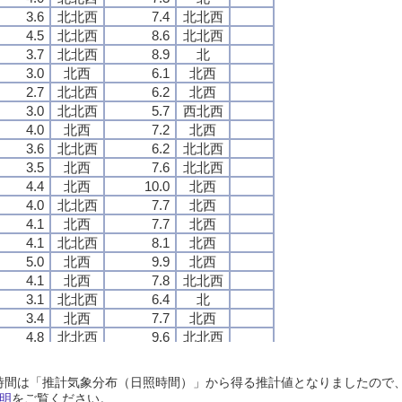
3.6
3.6
3.6
3.6
北北西
北北西
北北西
北北西
7.4
7.4
7.4
7.4
北北西
北北西
北北西
北北西
4.5
4.5
4.5
4.5
北北西
北北西
北北西
北北西
8.6
8.6
8.6
8.6
北北西
北北西
北北西
北北西
3.7
3.7
3.7
3.7
北北西
北北西
北北西
北北西
8.9
8.9
8.9
8.9
北
北
北
北
3.0
3.0
3.0
3.0
北西
北西
北西
北西
6.1
6.1
6.1
6.1
北西
北西
北西
北西
2.7
2.7
2.7
2.7
北北西
北北西
北北西
北北西
6.2
6.2
6.2
6.2
北西
北西
北西
北西
3.0
3.0
3.0
3.0
北北西
北北西
北北西
北北西
5.7
5.7
5.7
5.7
西北西
西北西
西北西
西北西
4.0
4.0
4.0
4.0
北西
北西
北西
北西
7.2
7.2
7.2
7.2
北西
北西
北西
北西
3.6
3.6
3.6
3.6
北北西
北北西
北北西
北北西
6.2
6.2
6.2
6.2
北北西
北北西
北北西
北北西
3.5
3.5
3.5
3.5
北西
北西
北西
北西
7.6
7.6
7.6
7.6
北北西
北北西
北北西
北北西
4.4
4.4
4.4
4.4
北西
北西
北西
北西
10.0
10.0
10.0
10.0
北西
北西
北西
北西
4.0
4.0
4.0
4.0
北北西
北北西
北北西
北北西
7.7
7.7
7.7
7.7
北西
北西
北西
北西
4.1
4.1
4.1
4.1
北西
北西
北西
北西
7.7
7.7
7.7
7.7
北西
北西
北西
北西
4.1
4.1
4.1
4.1
北北西
北北西
北北西
北北西
8.1
8.1
8.1
8.1
北西
北西
北西
北西
5.0
5.0
5.0
5.0
北西
北西
北西
北西
9.9
9.9
9.9
9.9
北西
北西
北西
北西
4.1
4.1
4.1
4.1
北西
北西
北西
北西
7.8
7.8
7.8
7.8
北北西
北北西
北北西
北北西
3.1
3.1
3.1
3.1
北北西
北北西
北北西
北北西
6.4
6.4
6.4
6.4
北
北
北
北
3.4
3.4
3.4
3.4
北西
北西
北西
北西
7.7
7.7
7.7
7.7
北西
北西
北西
北西
4.8
4.8
4.8
4.8
北北西
北北西
北北西
北北西
9.6
9.6
9.6
9.6
北北西
北北西
北北西
北北西
2.6
2.6
2.6
2.6
北西
北西
北西
北西
6.4
6.4
6.4
6.4
北西
北西
北西
北西
3.0
3.0
3.0
3.0
北西
北西
北西
北西
6.8
6.8
6.8
6.8
北西
北西
北西
北西
日照時間は「推計気象分布（日照時間）」から得る推計値となりましたの
3.6
3.6
3.6
3.6
北西
北西
北西
北西
7.4
7.4
7.4
7.4
西北西
西北西
西北西
西北西
明
をご覧ください。