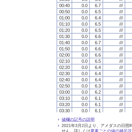
00:40
00:40
00:40
00:40
0.0
0.0
0.0
0.0
6.7
6.7
6.7
6.7
///
///
///
///
00:50
00:50
00:50
00:50
0.0
0.0
0.0
0.0
6.5
6.5
6.5
6.5
///
///
///
///
01:00
01:00
01:00
01:00
0.0
0.0
0.0
0.0
6.4
6.4
6.4
6.4
///
///
///
///
01:10
01:10
01:10
01:10
0.0
0.0
0.0
0.0
6.5
6.5
6.5
6.5
///
///
///
///
01:20
01:20
01:20
01:20
0.0
0.0
0.0
0.0
6.5
6.5
6.5
6.5
///
///
///
///
01:30
01:30
01:30
01:30
0.0
0.0
0.0
0.0
6.6
6.6
6.6
6.6
///
///
///
///
01:40
01:40
01:40
01:40
0.0
0.0
0.0
0.0
6.7
6.7
6.7
6.7
///
///
///
///
01:50
01:50
01:50
01:50
0.0
0.0
0.0
0.0
6.6
6.6
6.6
6.6
///
///
///
///
02:00
02:00
02:00
02:00
0.0
0.0
0.0
0.0
6.6
6.6
6.6
6.6
///
///
///
///
02:10
02:10
02:10
02:10
0.0
0.0
0.0
0.0
6.5
6.5
6.5
6.5
///
///
///
///
02:20
02:20
02:20
02:20
0.0
0.0
0.0
0.0
6.4
6.4
6.4
6.4
///
///
///
///
02:30
02:30
02:30
02:30
0.0
0.0
0.0
0.0
6.4
6.4
6.4
6.4
///
///
///
///
02:40
02:40
02:40
02:40
0.0
0.0
0.0
0.0
6.4
6.4
6.4
6.4
///
///
///
///
02:50
02:50
02:50
02:50
0.0
0.0
0.0
0.0
6.3
6.3
6.3
6.3
///
///
///
///
03:00
03:00
03:00
03:00
0.0
0.0
0.0
0.0
6.2
6.2
6.2
6.2
///
///
///
///
03:10
03:10
03:10
03:10
0.0
0.0
0.0
0.0
6.1
6.1
6.1
6.1
///
///
///
///
03:20
03:20
03:20
03:20
0.0
0.0
0.0
0.0
6.1
6.1
6.1
6.1
///
///
///
///
03:30
03:30
03:30
03:30
0.0
0.0
0.0
0.0
6.1
6.1
6.1
6.1
///
///
///
///
03:40
03:40
03:40
03:40
0.0
0.0
0.0
0.0
6.1
6.1
6.1
6.1
///
///
///
///
値欄の記号の説明
03:50
03:50
03:50
03:50
0.0
0.0
0.0
0.0
6.2
6.2
6.2
6.2
///
///
///
///
2021年3月2日より、アメダスの
04:00
04:00
04:00
04:00
0.0
0.0
0.0
0.0
6.1
6.1
6.1
6.1
///
///
///
///
せん。詳しくは
要素ごとの値の補足説