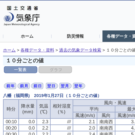
ホーム
防災情報
各種データ・
ホーム
>
各種データ・資料
>
過去の気象データ検索
>
１０分ごとの
１０分ごとの値
八幡（福岡県) 2019年1月27日（１０分ごとの値）
風向・風速
風向・風速
風向・風速
風向・風速
降水量
降水量
降水量
降水量
気温
気温
気温
気温
相対湿度
相対湿度
相対湿度
相対湿度
時分
時分
時分
時分
平均
平均
平均
平均
最
最
最
最
(mm)
(mm)
(mm)
(mm)
(℃)
(℃)
(℃)
(℃)
(％)
(％)
(％)
(％)
風速(m/s)
風速(m/s)
風速(m/s)
風速(m/s)
風向
風向
風向
風向
風速(m/s
風速(m/s
風速(m/s
風速(m/s
00:10
00:10
00:10
00:10
0.0
0.0
0.0
0.0
2.3
2.3
2.3
2.3
///
///
///
///
2.1
2.1
2.1
2.1
南南西
南南西
南南西
南南西
3
3
3
3
00:20
00:20
00:20
00:20
0.0
0.0
0.0
0.0
2.2
2.2
2.2
2.2
///
///
///
///
2.0
2.0
2.0
2.0
南南西
南南西
南南西
南南西
4
4
4
4
00:30
00:30
00:30
00:30
0.0
0.0
0.0
0.0
2.2
2.2
2.2
2.2
///
///
///
///
2.4
2.4
2.4
2.4
南南西
南南西
南南西
南南西
5
5
5
5