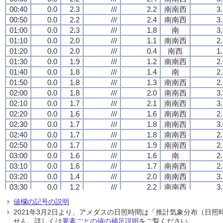
00:40
00:40
00:40
00:40
0.0
0.0
0.0
0.0
2.3
2.3
2.3
2.3
///
///
///
///
2.2
2.2
2.2
2.2
南南西
南南西
南南西
南南西
3
3
3
3
00:50
00:50
00:50
00:50
0.0
0.0
0.0
0.0
2.2
2.2
2.2
2.2
///
///
///
///
2.4
2.4
2.4
2.4
南南西
南南西
南南西
南南西
3
3
3
3
01:00
01:00
01:00
01:00
0.0
0.0
0.0
0.0
2.3
2.3
2.3
2.3
///
///
///
///
1.8
1.8
1.8
1.8
南
南
南
南
3
3
3
3
01:10
01:10
01:10
01:10
0.0
0.0
0.0
0.0
2.0
2.0
2.0
2.0
///
///
///
///
1.1
1.1
1.1
1.1
南南西
南南西
南南西
南南西
2
2
2
2
01:20
01:20
01:20
01:20
0.0
0.0
0.0
0.0
2.0
2.0
2.0
2.0
///
///
///
///
0.4
0.4
0.4
0.4
南西
南西
南西
南西
1
1
1
1
01:30
01:30
01:30
01:30
0.0
0.0
0.0
0.0
1.9
1.9
1.9
1.9
///
///
///
///
1.2
1.2
1.2
1.2
南南西
南南西
南南西
南南西
2
2
2
2
01:40
01:40
01:40
01:40
0.0
0.0
0.0
0.0
1.8
1.8
1.8
1.8
///
///
///
///
1.4
1.4
1.4
1.4
南
南
南
南
2
2
2
2
01:50
01:50
01:50
01:50
0.0
0.0
0.0
0.0
1.8
1.8
1.8
1.8
///
///
///
///
1.3
1.3
1.3
1.3
南南西
南南西
南南西
南南西
2
2
2
2
02:00
02:00
02:00
02:00
0.0
0.0
0.0
0.0
1.8
1.8
1.8
1.8
///
///
///
///
2.0
2.0
2.0
2.0
南南西
南南西
南南西
南南西
3
3
3
3
02:10
02:10
02:10
02:10
0.0
0.0
0.0
0.0
1.7
1.7
1.7
1.7
///
///
///
///
2.1
2.1
2.1
2.1
南南西
南南西
南南西
南南西
3
3
3
3
02:20
02:20
02:20
02:20
0.0
0.0
0.0
0.0
1.6
1.6
1.6
1.6
///
///
///
///
1.6
1.6
1.6
1.6
南南西
南南西
南南西
南南西
2
2
2
2
02:30
02:30
02:30
02:30
0.0
0.0
0.0
0.0
1.7
1.7
1.7
1.7
///
///
///
///
1.8
1.8
1.8
1.8
南南西
南南西
南南西
南南西
3
3
3
3
02:40
02:40
02:40
02:40
0.0
0.0
0.0
0.0
1.7
1.7
1.7
1.7
///
///
///
///
1.8
1.8
1.8
1.8
南南西
南南西
南南西
南南西
2
2
2
2
02:50
02:50
02:50
02:50
0.0
0.0
0.0
0.0
1.7
1.7
1.7
1.7
///
///
///
///
1.9
1.9
1.9
1.9
南南西
南南西
南南西
南南西
2
2
2
2
03:00
03:00
03:00
03:00
0.0
0.0
0.0
0.0
1.6
1.6
1.6
1.6
///
///
///
///
1.6
1.6
1.6
1.6
南
南
南
南
2
2
2
2
03:10
03:10
03:10
03:10
0.0
0.0
0.0
0.0
1.6
1.6
1.6
1.6
///
///
///
///
1.7
1.7
1.7
1.7
南南西
南南西
南南西
南南西
2
2
2
2
03:20
03:20
03:20
03:20
0.0
0.0
0.0
0.0
1.4
1.4
1.4
1.4
///
///
///
///
2.0
2.0
2.0
2.0
南南西
南南西
南南西
南南西
3
3
3
3
03:30
03:30
03:30
03:30
0.0
0.0
0.0
0.0
1.2
1.2
1.2
1.2
///
///
///
///
2.2
2.2
2.2
2.2
南南西
南南西
南南西
南南西
3
3
3
3
03:40
03:40
03:40
03:40
0.0
0.0
0.0
0.0
1.0
1.0
1.0
1.0
///
///
///
///
2.7
2.7
2.7
2.7
南南西
南南西
南南西
南南西
4
4
4
4
値欄の記号の説明
03:50
03:50
03:50
03:50
0.0
0.0
0.0
0.0
0.9
0.9
0.9
0.9
///
///
///
///
2.4
2.4
2.4
2.4
南南西
南南西
南南西
南南西
4
4
4
4
2021年3月2日より、アメダスの日照時間は「推計気象分布（日
04:00
04:00
04:00
04:00
0.0
0.0
0.0
0.0
0.9
0.9
0.9
0.9
///
///
///
///
1.7
1.7
1.7
1.7
南
南
南
南
2
2
2
2
せん。詳しくは
要素ごとの値の補足説明
をご覧ください。