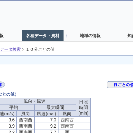
報
各種データ・資料
地域の情報
知
データ検索
>
１０分ごとの値
分ごとの値）
風向・風速
日照
平均
最大瞬間
時間
(min)
速(m/s)
風向
風速(m/s)
風向
3.6
西南西
7.0
西南西
3.9
西南西
9.2
西南西
2.2
西南西
7.7
西