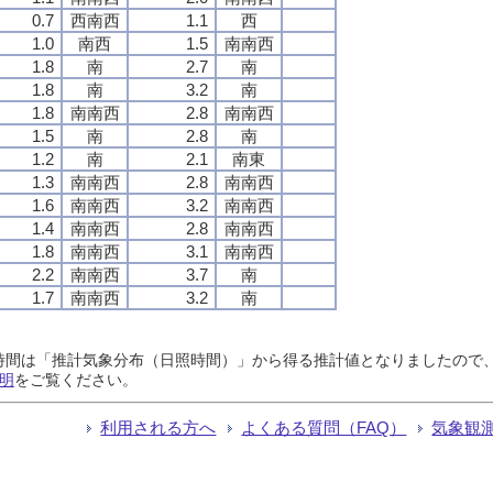
0.7
西南西
1.1
西
1.0
南西
1.5
南南西
1.8
南
2.7
南
1.8
南
3.2
南
1.8
南南西
2.8
南南西
1.5
南
2.8
南
1.2
南
2.1
南東
1.3
南南西
2.8
南南西
1.6
南南西
3.2
南南西
1.4
南南西
2.8
南南西
1.8
南南西
3.1
南南西
2.2
南南西
3.7
南
1.7
南南西
3.2
南
日照時間は「推計気象分布（日照時間）」から得る推計値となりましたの
明
をご覧ください。
利用される方へ
よくある質問（FAQ）
気象観