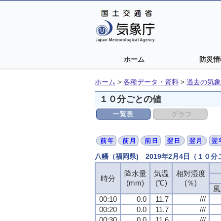
ホーム
防災情
ホーム
>
各種データ・資料
>
過去の気象
１０分ごとの値
八幡（福岡県) 2019年2月4日（１０
降水量
気温
相対湿度
時分
(mm)
(℃)
(％)
風
00:10
0.0
11.7
///
00:20
0.0
11.7
///
00:30
0.0
11.6
///