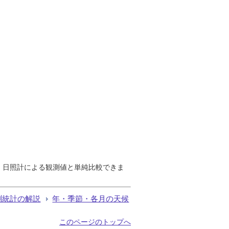
で、日照計による観測値と単純比較できま
測統計の解説
年・季節・各月の天候
このページのトップへ