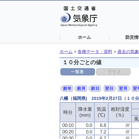
ホーム
防災情
ホーム
>
各種データ・資料
>
過去の気象
１０分ごとの値
八幡（福岡県) 2019年2月27日（１０
降水量
気温
相対湿度
時分
(mm)
(℃)
(％)
風
00:10
0.0
6.8
///
00:20
0.0
7.2
///
00:30
0.0
6.7
///