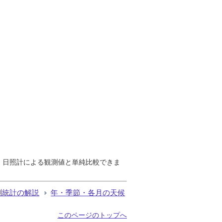
で、日照計による観測値と単純比較できま
測統計の解説
年・季節・各月の天候
このページのトップへ