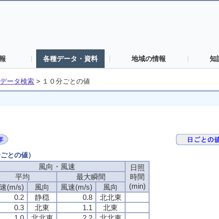
報
各種データ・資料
地域の情報
知
データ検索
>
１０分ごとの値
分ごとの値）
風向・風速
日照
平均
最大瞬間
時間
(min)
速(m/s)
風向
風速(m/s)
風向
0.2
静穏
0.8
北北東
0.3
北東
1.1
北東
1.0
北北東
2.2
北北東