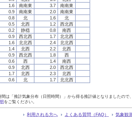
1.6
南南東
3.7
南南東
0.9
南南東
2.0
南南東
0.8
北
1.6
北
0.5
北西
1.2
西北西
0.2
静穏
0.8
南西
0.9
西北西
1.7
北北西
1.6
北北西
2.4
北北西
1.4
北西
2.2
北西
0.9
西北西
1.8
西
0.6
西
1.4
南西
0.9
北西
2.0
西北西
1.7
北西
2.3
北西
0.6
北
1.7
北北西
日照時間は「推計気象分布（日照時間）」から得る推計値となりましたの
明
をご覧ください。
利用される方へ
よくある質問（FAQ）
気象観