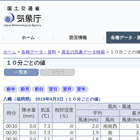
ホーム
防災情報
各種データ・
ホーム
>
各種データ・資料
>
過去の気象データ検索
>
１０分ごとの
１０分ごとの値
八幡（福岡県) 2019年4月3日（１０分ごとの値）
風向・風速
降水量
気温
相対湿度
時分
平均
最
(mm)
(℃)
(％)
風速(m/s)
風向
風速(m/s
00:10
0.0
7.3
///
2.0
南南西
3
00:20
0.0
7.3
///
1.9
南
3
00:30
0.0
7.1
///
1.8
南
3