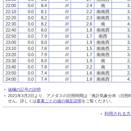
22:00
0.0
8.4
///
2.4
南
3
22:10
0.0
8.1
///
2.2
南南西
3
22:20
0.0
8.2
///
2.3
南南西
3
22:30
0.0
8.2
///
2.6
南
4
22:40
0.0
8.0
///
1.8
南南西
3
22:50
0.0
7.9
///
1.7
南西
3
23:00
0.0
8.0
///
1.9
南南西
3
23:10
0.0
7.8
///
1.5
南南西
2
23:20
0.0
7.9
///
1.7
南南西
3
23:30
0.0
8.0
///
1.9
南
2
23:40
0.0
7.8
///
2.2
南
3
23:50
0.0
7.4
///
1.6
南南西
2
24:00
0.0
7.4
///
1.8
南南西
4
値欄の記号の説明
2021年3月2日より、アメダスの日照時間は「推計気象分布（日
せん。詳しくは
要素ごとの値の補足説明
をご覧ください。
利用される方