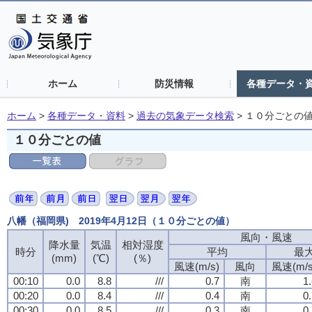
ホーム
防災情報
各種データ・
ホーム
>
各種データ・資料
>
過去の気象データ検索
>
１０分ごとの
１０分ごとの値
八幡（福岡県) 2019年4月12日（１０分ごとの値）
風向・風速
風向・風速
風向・風速
風向・風速
降水量
降水量
降水量
降水量
気温
気温
気温
気温
相対湿度
相対湿度
相対湿度
相対湿度
時分
時分
時分
時分
平均
平均
平均
平均
最
最
最
最
(mm)
(mm)
(mm)
(mm)
(℃)
(℃)
(℃)
(℃)
(％)
(％)
(％)
(％)
風速(m/s)
風速(m/s)
風速(m/s)
風速(m/s)
風向
風向
風向
風向
風速(m/s
風速(m/s
風速(m/s
風速(m/s
00:10
00:10
00:10
00:10
0.0
0.0
0.0
0.0
8.8
8.8
8.8
8.8
///
///
///
///
0.7
0.7
0.7
0.7
南
南
南
南
1
1
1
1
00:20
00:20
00:20
00:20
0.0
0.0
0.0
0.0
8.4
8.4
8.4
8.4
///
///
///
///
0.4
0.4
0.4
0.4
南
南
南
南
0
0
0
0
00:30
00:30
00:30
00:30
0.0
0.0
0.0
0.0
8.5
8.5
8.5
8.5
///
///
///
///
0.3
0.3
0.3
0.3
南
南
南
南
0
0
0
0