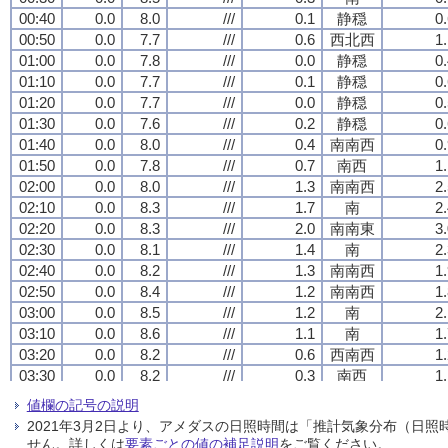
00:40
00:40
00:40
00:40
0.0
0.0
0.0
0.0
8.0
8.0
8.0
8.0
///
///
///
///
0.1
0.1
0.1
0.1
静穏
静穏
静穏
静穏
0
0
0
0
00:50
00:50
00:50
00:50
0.0
0.0
0.0
0.0
7.7
7.7
7.7
7.7
///
///
///
///
0.6
0.6
0.6
0.6
西北西
西北西
西北西
西北西
1
1
1
1
01:00
01:00
01:00
01:00
0.0
0.0
0.0
0.0
7.8
7.8
7.8
7.8
///
///
///
///
0.0
0.0
0.0
0.0
静穏
静穏
静穏
静穏
0
0
0
0
01:10
01:10
01:10
01:10
0.0
0.0
0.0
0.0
7.7
7.7
7.7
7.7
///
///
///
///
0.1
0.1
0.1
0.1
静穏
静穏
静穏
静穏
0
0
0
0
01:20
01:20
01:20
01:20
0.0
0.0
0.0
0.0
7.7
7.7
7.7
7.7
///
///
///
///
0.0
0.0
0.0
0.0
静穏
静穏
静穏
静穏
0
0
0
0
01:30
01:30
01:30
01:30
0.0
0.0
0.0
0.0
7.6
7.6
7.6
7.6
///
///
///
///
0.2
0.2
0.2
0.2
静穏
静穏
静穏
静穏
0
0
0
0
01:40
01:40
01:40
01:40
0.0
0.0
0.0
0.0
8.0
8.0
8.0
8.0
///
///
///
///
0.4
0.4
0.4
0.4
南南西
南南西
南南西
南南西
0
0
0
0
01:50
01:50
01:50
01:50
0.0
0.0
0.0
0.0
7.8
7.8
7.8
7.8
///
///
///
///
0.7
0.7
0.7
0.7
南西
南西
南西
南西
1
1
1
1
02:00
02:00
02:00
02:00
0.0
0.0
0.0
0.0
8.0
8.0
8.0
8.0
///
///
///
///
1.3
1.3
1.3
1.3
南南西
南南西
南南西
南南西
2
2
2
2
02:10
02:10
02:10
02:10
0.0
0.0
0.0
0.0
8.3
8.3
8.3
8.3
///
///
///
///
1.7
1.7
1.7
1.7
南
南
南
南
2
2
2
2
02:20
02:20
02:20
02:20
0.0
0.0
0.0
0.0
8.3
8.3
8.3
8.3
///
///
///
///
2.0
2.0
2.0
2.0
南南東
南南東
南南東
南南東
3
3
3
3
02:30
02:30
02:30
02:30
0.0
0.0
0.0
0.0
8.1
8.1
8.1
8.1
///
///
///
///
1.4
1.4
1.4
1.4
南
南
南
南
2
2
2
2
02:40
02:40
02:40
02:40
0.0
0.0
0.0
0.0
8.2
8.2
8.2
8.2
///
///
///
///
1.3
1.3
1.3
1.3
南南西
南南西
南南西
南南西
1
1
1
1
02:50
02:50
02:50
02:50
0.0
0.0
0.0
0.0
8.4
8.4
8.4
8.4
///
///
///
///
1.2
1.2
1.2
1.2
南南西
南南西
南南西
南南西
1
1
1
1
03:00
03:00
03:00
03:00
0.0
0.0
0.0
0.0
8.5
8.5
8.5
8.5
///
///
///
///
1.2
1.2
1.2
1.2
南
南
南
南
2
2
2
2
03:10
03:10
03:10
03:10
0.0
0.0
0.0
0.0
8.6
8.6
8.6
8.6
///
///
///
///
1.1
1.1
1.1
1.1
南
南
南
南
1
1
1
1
03:20
03:20
03:20
03:20
0.0
0.0
0.0
0.0
8.2
8.2
8.2
8.2
///
///
///
///
0.6
0.6
0.6
0.6
西南西
西南西
西南西
西南西
1
1
1
1
03:30
03:30
03:30
03:30
0.0
0.0
0.0
0.0
8.2
8.2
8.2
8.2
///
///
///
///
0.3
0.3
0.3
0.3
南西
南西
南西
南西
1
1
1
1
03:40
03:40
03:40
03:40
0.0
0.0
0.0
0.0
8.0
8.0
8.0
8.0
///
///
///
///
0.1
0.1
0.1
0.1
静穏
静穏
静穏
静穏
0
0
0
0
値欄の記号の説明
03:50
03:50
03:50
03:50
0.0
0.0
0.0
0.0
7.9
7.9
7.9
7.9
///
///
///
///
0.6
0.6
0.6
0.6
西南西
西南西
西南西
西南西
1
1
1
1
2021年3月2日より、アメダスの日照時間は「推計気象分布（日
04:00
04:00
04:00
04:00
0.0
0.0
0.0
0.0
7.9
7.9
7.9
7.9
///
///
///
///
0.9
0.9
0.9
0.9
西南西
西南西
西南西
西南西
1
1
1
1
せん。詳しくは
要素ごとの値の補足説明
をご覧ください。