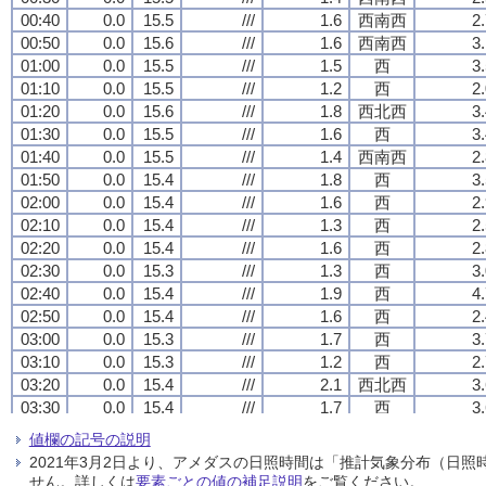
00:40
00:40
00:40
00:40
0.0
0.0
0.0
0.0
15.5
15.5
15.5
15.5
///
///
///
///
1.6
1.6
1.6
1.6
西南西
西南西
西南西
西南西
2
2
2
2
00:50
00:50
00:50
00:50
0.0
0.0
0.0
0.0
15.6
15.6
15.6
15.6
///
///
///
///
1.6
1.6
1.6
1.6
西南西
西南西
西南西
西南西
3
3
3
3
01:00
01:00
01:00
01:00
0.0
0.0
0.0
0.0
15.5
15.5
15.5
15.5
///
///
///
///
1.5
1.5
1.5
1.5
西
西
西
西
3
3
3
3
01:10
01:10
01:10
01:10
0.0
0.0
0.0
0.0
15.5
15.5
15.5
15.5
///
///
///
///
1.2
1.2
1.2
1.2
西
西
西
西
2
2
2
2
01:20
01:20
01:20
01:20
0.0
0.0
0.0
0.0
15.6
15.6
15.6
15.6
///
///
///
///
1.8
1.8
1.8
1.8
西北西
西北西
西北西
西北西
3
3
3
3
01:30
01:30
01:30
01:30
0.0
0.0
0.0
0.0
15.5
15.5
15.5
15.5
///
///
///
///
1.6
1.6
1.6
1.6
西
西
西
西
3
3
3
3
01:40
01:40
01:40
01:40
0.0
0.0
0.0
0.0
15.5
15.5
15.5
15.5
///
///
///
///
1.4
1.4
1.4
1.4
西南西
西南西
西南西
西南西
2
2
2
2
01:50
01:50
01:50
01:50
0.0
0.0
0.0
0.0
15.4
15.4
15.4
15.4
///
///
///
///
1.8
1.8
1.8
1.8
西
西
西
西
3
3
3
3
02:00
02:00
02:00
02:00
0.0
0.0
0.0
0.0
15.4
15.4
15.4
15.4
///
///
///
///
1.6
1.6
1.6
1.6
西
西
西
西
2
2
2
2
02:10
02:10
02:10
02:10
0.0
0.0
0.0
0.0
15.4
15.4
15.4
15.4
///
///
///
///
1.3
1.3
1.3
1.3
西
西
西
西
2
2
2
2
02:20
02:20
02:20
02:20
0.0
0.0
0.0
0.0
15.4
15.4
15.4
15.4
///
///
///
///
1.6
1.6
1.6
1.6
西
西
西
西
2
2
2
2
02:30
02:30
02:30
02:30
0.0
0.0
0.0
0.0
15.3
15.3
15.3
15.3
///
///
///
///
1.3
1.3
1.3
1.3
西
西
西
西
3
3
3
3
02:40
02:40
02:40
02:40
0.0
0.0
0.0
0.0
15.4
15.4
15.4
15.4
///
///
///
///
1.9
1.9
1.9
1.9
西
西
西
西
4
4
4
4
02:50
02:50
02:50
02:50
0.0
0.0
0.0
0.0
15.4
15.4
15.4
15.4
///
///
///
///
1.6
1.6
1.6
1.6
西
西
西
西
2
2
2
2
03:00
03:00
03:00
03:00
0.0
0.0
0.0
0.0
15.3
15.3
15.3
15.3
///
///
///
///
1.7
1.7
1.7
1.7
西
西
西
西
3
3
3
3
03:10
03:10
03:10
03:10
0.0
0.0
0.0
0.0
15.3
15.3
15.3
15.3
///
///
///
///
1.2
1.2
1.2
1.2
西
西
西
西
2
2
2
2
03:20
03:20
03:20
03:20
0.0
0.0
0.0
0.0
15.4
15.4
15.4
15.4
///
///
///
///
2.1
2.1
2.1
2.1
西北西
西北西
西北西
西北西
3
3
3
3
03:30
03:30
03:30
03:30
0.0
0.0
0.0
0.0
15.4
15.4
15.4
15.4
///
///
///
///
1.7
1.7
1.7
1.7
西
西
西
西
3
3
3
3
03:40
03:40
03:40
03:40
0.0
0.0
0.0
0.0
15.3
15.3
15.3
15.3
///
///
///
///
2.0
2.0
2.0
2.0
西
西
西
西
3
3
3
3
値欄の記号の説明
03:50
03:50
03:50
03:50
0.0
0.0
0.0
0.0
15.3
15.3
15.3
15.3
///
///
///
///
1.8
1.8
1.8
1.8
西
西
西
西
3
3
3
3
2021年3月2日より、アメダスの日照時間は「推計気象分布（日
04:00
04:00
04:00
04:00
0.0
0.0
0.0
0.0
15.3
15.3
15.3
15.3
///
///
///
///
1.3
1.3
1.3
1.3
西南西
西南西
西南西
西南西
2
2
2
2
せん。詳しくは
要素ごとの値の補足説明
をご覧ください。