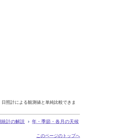
で、日照計による観測値と単純比較できま
測統計の解説
年・季節・各月の天候
このページのトップへ