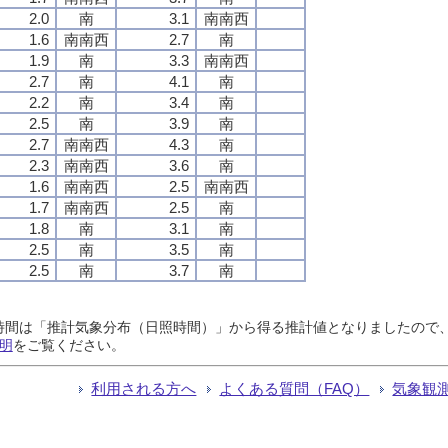
2.0
南
3.1
南南西
1.6
南南西
2.7
南
1.9
南
3.3
南南西
2.7
南
4.1
南
2.2
南
3.4
南
2.5
南
3.9
南
2.7
南南西
4.3
南
2.3
南南西
3.6
南
1.6
南南西
2.5
南南西
1.7
南南西
2.5
南
1.8
南
3.1
南
2.5
南
3.5
南
2.5
南
3.7
南
日照時間は「推計気象分布（日照時間）」から得る推計値となりましたの
明
をご覧ください。
利用される方へ
よくある質問（FAQ）
気象観