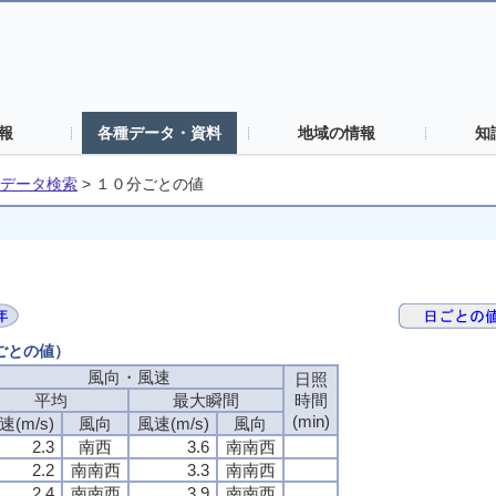
報
各種データ・資料
地域の情報
知
データ検索
>
１０分ごとの値
分ごとの値）
風向・風速
日照
平均
最大瞬間
時間
(min)
速(m/s)
風向
風速(m/s)
風向
2.3
南西
3.6
南南西
2.2
南南西
3.3
南南西
2.4
南南西
3.9
南南西