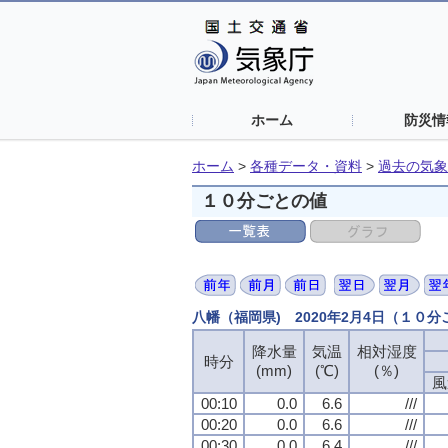
ホーム
防災情
ホーム
>
各種データ・資料
>
過去の気象
１０分ごとの値
八幡（福岡県) 2020年2月4日（１０
降水量
気温
相対湿度
時分
(mm)
(℃)
(％)
風
00:10
0.0
6.6
///
00:20
0.0
6.6
///
00:30
0.0
6.4
///