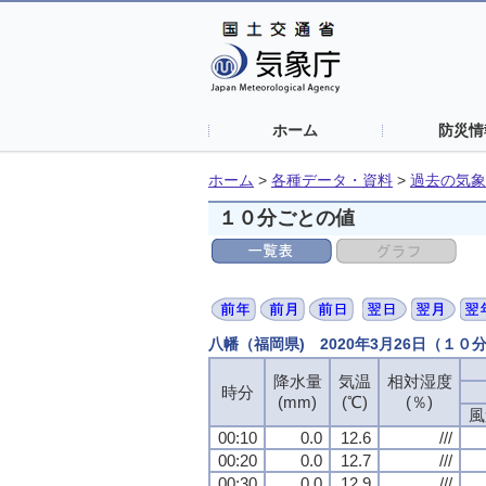
ホーム
防災情
ホーム
>
各種データ・資料
>
過去の気象
１０分ごとの値
八幡（福岡県) 2020年3月26日（１０
降水量
降水量
降水量
降水量
気温
気温
気温
気温
相対湿度
相対湿度
相対湿度
相対湿度
時分
時分
時分
時分
(mm)
(mm)
(mm)
(mm)
(℃)
(℃)
(℃)
(℃)
(％)
(％)
(％)
(％)
風
風
風
風
00:10
00:10
00:10
00:10
0.0
0.0
0.0
0.0
12.6
12.6
12.6
12.6
///
///
///
///
00:20
00:20
00:20
00:20
0.0
0.0
0.0
0.0
12.7
12.7
12.7
12.7
///
///
///
///
00:30
00:30
00:30
00:30
0.0
0.0
0.0
0.0
12.9
12.9
12.9
12.9
///
///
///
///