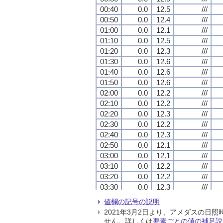
00:40
00:40
00:40
00:40
0.0
0.0
0.0
0.0
12.5
12.5
12.5
12.5
///
///
///
///
00:50
00:50
00:50
00:50
0.0
0.0
0.0
0.0
12.4
12.4
12.4
12.4
///
///
///
///
01:00
01:00
01:00
01:00
0.0
0.0
0.0
0.0
12.1
12.1
12.1
12.1
///
///
///
///
01:10
01:10
01:10
01:10
0.0
0.0
0.0
0.0
12.5
12.5
12.5
12.5
///
///
///
///
01:20
01:20
01:20
01:20
0.0
0.0
0.0
0.0
12.3
12.3
12.3
12.3
///
///
///
///
01:30
01:30
01:30
01:30
0.0
0.0
0.0
0.0
12.6
12.6
12.6
12.6
///
///
///
///
01:40
01:40
01:40
01:40
0.0
0.0
0.0
0.0
12.6
12.6
12.6
12.6
///
///
///
///
01:50
01:50
01:50
01:50
0.0
0.0
0.0
0.0
12.6
12.6
12.6
12.6
///
///
///
///
02:00
02:00
02:00
02:00
0.0
0.0
0.0
0.0
12.2
12.2
12.2
12.2
///
///
///
///
02:10
02:10
02:10
02:10
0.0
0.0
0.0
0.0
12.2
12.2
12.2
12.2
///
///
///
///
02:20
02:20
02:20
02:20
0.0
0.0
0.0
0.0
12.3
12.3
12.3
12.3
///
///
///
///
02:30
02:30
02:30
02:30
0.0
0.0
0.0
0.0
12.2
12.2
12.2
12.2
///
///
///
///
02:40
02:40
02:40
02:40
0.0
0.0
0.0
0.0
12.3
12.3
12.3
12.3
///
///
///
///
02:50
02:50
02:50
02:50
0.0
0.0
0.0
0.0
12.1
12.1
12.1
12.1
///
///
///
///
03:00
03:00
03:00
03:00
0.0
0.0
0.0
0.0
12.1
12.1
12.1
12.1
///
///
///
///
03:10
03:10
03:10
03:10
0.0
0.0
0.0
0.0
12.2
12.2
12.2
12.2
///
///
///
///
03:20
03:20
03:20
03:20
0.0
0.0
0.0
0.0
12.2
12.2
12.2
12.2
///
///
///
///
03:30
03:30
03:30
03:30
0.0
0.0
0.0
0.0
12.3
12.3
12.3
12.3
///
///
///
///
03:40
03:40
03:40
03:40
0.0
0.0
0.0
0.0
12.3
12.3
12.3
12.3
///
///
///
///
値欄の記号の説明
03:50
03:50
03:50
03:50
0.0
0.0
0.0
0.0
12.2
12.2
12.2
12.2
///
///
///
///
2021年3月2日より、アメダスの
04:00
04:00
04:00
04:00
0.0
0.0
0.0
0.0
12.2
12.2
12.2
12.2
///
///
///
///
せん。詳しくは
要素ごとの値の補足説