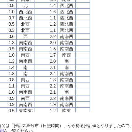
0.5
0.5
0.5
0.5
北
北
北
北
1.4
1.4
1.4
1.4
西北西
西北西
西北西
西北西
1.0
1.0
1.0
1.0
西北西
西北西
西北西
西北西
1.6
1.6
1.6
1.6
西北西
西北西
西北西
西北西
0.7
0.7
0.7
0.7
西北西
西北西
西北西
西北西
1.1
1.1
1.1
1.1
西北西
西北西
西北西
西北西
0.5
0.5
0.5
0.5
北西
北西
北西
北西
1.2
1.2
1.2
1.2
西北西
西北西
西北西
西北西
0.3
0.3
0.3
0.3
北西
北西
北西
北西
1.1
1.1
1.1
1.1
西北西
西北西
西北西
西北西
0.6
0.6
0.6
0.6
西
西
西
西
2.2
2.2
2.2
2.2
南南西
南南西
南南西
南南西
1.3
1.3
1.3
1.3
南南西
南南西
南南西
南南西
2.0
2.0
2.0
2.0
南南西
南南西
南南西
南南西
0.9
0.9
0.9
0.9
南南西
南南西
南南西
南南西
1.5
1.5
1.5
1.5
南南西
南南西
南南西
南南西
1.0
1.0
1.0
1.0
南西
南西
南西
南西
1.7
1.7
1.7
1.7
南西
南西
南西
南西
1.3
1.3
1.3
1.3
南南西
南南西
南南西
南南西
2.0
2.0
2.0
2.0
南
南
南
南
1.4
1.4
1.4
1.4
南
南
南
南
2.1
2.1
2.1
2.1
南
南
南
南
1.3
1.3
1.3
1.3
南
南
南
南
2.4
2.4
2.4
2.4
南南西
南南西
南南西
南南西
0.8
0.8
0.8
0.8
南西
南西
南西
南西
1.8
1.8
1.8
1.8
南南西
南南西
南南西
南南西
1.1
1.1
1.1
1.1
南西
南西
南西
南西
2.2
2.2
2.2
2.2
南南西
南南西
南南西
南南西
1.0
1.0
1.0
1.0
南南西
南南西
南南西
南南西
2.1
2.1
2.1
2.1
南
南
南
南
0.9
0.9
0.9
0.9
南西
南西
南西
南西
2.2
2.2
2.2
2.2
南南西
南南西
南南西
南南西
0.9
0.9
0.9
0.9
南南西
南南西
南南西
南南西
1.9
1.9
1.9
1.9
南南西
南南西
南南西
南南西
0.5
0.5
0.5
0.5
東南東
東南東
東南東
東南東
1.2
1.2
1.2
1.2
南東
南東
南東
南東
0.6
0.6
0.6
0.6
南南東
南南東
南南東
南南東
1.7
1.7
1.7
1.7
南
南
南
南
1.0
1.0
1.0
1.0
南南西
南南西
南南西
南南西
1.5
1.5
1.5
1.5
南
南
南
南
日照時間は「推計気象分布（日照時間）」から得る推計値となりましたの
0.8
0.8
0.8
0.8
南西
南西
南西
南西
1.2
1.2
1.2
1.2
南西
南西
南西
南西
明
をご覧ください。