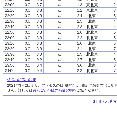
22:00
0.0
8.7
///
1.3
東北東
2
22:10
0.0
8.8
///
1.2
東北東
3
22:20
0.0
8.8
///
2.4
北東
5
22:30
0.0
8.8
///
2.5
北東
4
22:40
0.0
8.8
///
2.3
北北東
4
22:50
0.0
8.8
///
2.6
北北東
5
23:00
0.0
8.8
///
2.2
北北東
5
23:10
0.0
8.8
///
2.6
北東
6
23:20
0.0
8.8
///
2.1
北東
7
23:30
0.0
8.9
///
1.9
北北東
4
23:40
0.0
9.2
///
2.7
北東
5
23:50
0.0
9.4
///
3.6
北東
8
24:00
0.0
9.4
///
3.3
北北東
7
値欄の記号の説明
2021年3月2日より、アメダスの日照時間は「推計気象分布（日
せん。詳しくは
要素ごとの値の補足説明
をご覧ください。
利用される方