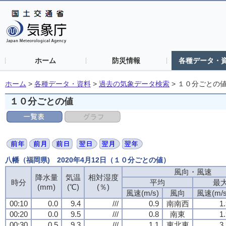
ホーム
防災情報
各種データ・
ホーム
>
各種データ・資料
>
過去の気象データ検索
>
１０分ごとの
１０分ごとの値
八幡（福岡県) 2020年4月12日（１０分ごとの値）
風向・風速
降水量
気温
相対湿度
時分
平均
最
(mm)
(℃)
(％)
風速(m/s)
風向
風速(m/s
00:10
0.0
9.4
///
0.9
南南西
1
00:20
0.0
9.5
///
0.8
南東
1
00:30
0.5
9.3
///
1.1
東北東
3