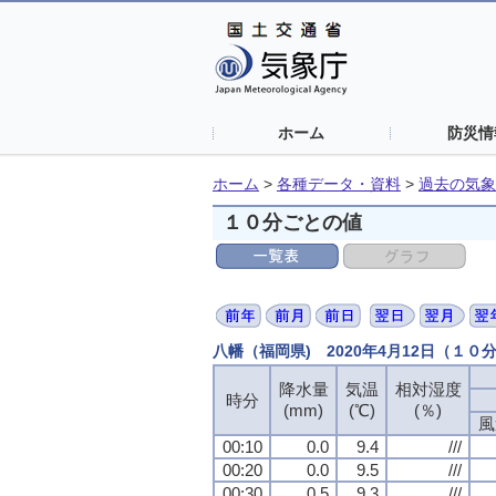
ホーム
防災情
ホーム
>
各種データ・資料
>
過去の気象
１０分ごとの値
八幡（福岡県) 2020年4月12日（１０
降水量
降水量
降水量
降水量
気温
気温
気温
気温
相対湿度
相対湿度
相対湿度
相対湿度
時分
時分
時分
時分
(mm)
(mm)
(mm)
(mm)
(℃)
(℃)
(℃)
(℃)
(％)
(％)
(％)
(％)
風
風
風
風
00:10
00:10
00:10
00:10
0.0
0.0
0.0
0.0
9.4
9.4
9.4
9.4
///
///
///
///
00:20
00:20
00:20
00:20
0.0
0.0
0.0
0.0
9.5
9.5
9.5
9.5
///
///
///
///
00:30
00:30
00:30
00:30
0.5
0.5
0.5
0.5
9.3
9.3
9.3
9.3
///
///
///
///