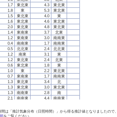
1.7
1.7
1.7
1.7
東北東
東北東
東北東
東北東
4.3
4.3
4.3
4.3
東北東
東北東
東北東
東北東
1.8
1.8
1.8
1.8
東
東
東
東
5.3
5.3
5.3
5.3
東北東
東北東
東北東
東北東
1.5
1.5
1.5
1.5
東北東
東北東
東北東
東北東
4.0
4.0
4.0
4.0
東
東
東
東
1.6
1.6
1.6
1.6
東北東
東北東
東北東
東北東
4.6
4.6
4.6
4.6
東北東
東北東
東北東
東北東
2.0
2.0
2.0
2.0
東北東
東北東
東北東
東北東
4.8
4.8
4.8
4.8
東北東
東北東
東北東
東北東
1.4
1.4
1.4
1.4
東南東
東南東
東南東
東南東
3.7
3.7
3.7
3.7
北東
北東
北東
北東
1.2
1.2
1.2
1.2
東南東
東南東
東南東
東南東
3.0
3.0
3.0
3.0
南南東
南南東
南南東
南南東
0.4
0.4
0.4
0.4
南南東
南南東
南南東
南南東
1.7
1.7
1.7
1.7
南南東
南南東
南南東
南南東
0.5
0.5
0.5
0.5
北北東
北北東
北北東
北北東
2.4
2.4
2.4
2.4
北北東
北北東
北北東
北北東
1.2
1.2
1.2
1.2
南東
南東
南東
南東
3.1
3.1
3.1
3.1
東
東
東
東
1.2
1.2
1.2
1.2
東北東
東北東
東北東
東北東
2.4
2.4
2.4
2.4
北東
北東
北東
北東
0.6
0.6
0.6
0.6
東北東
東北東
東北東
東北東
1.8
1.8
1.8
1.8
東
東
東
東
1.0
1.0
1.0
1.0
東
東
東
東
2.2
2.2
2.2
2.2
東北東
東北東
東北東
東北東
0.7
0.7
0.7
0.7
東南東
東南東
東南東
東南東
1.7
1.7
1.7
1.7
南南東
南南東
南南東
南南東
1.3
1.3
1.3
1.3
東北東
東北東
東北東
東北東
3.4
3.4
3.4
3.4
北
北
北
北
1.3
1.3
1.3
1.3
東北東
東北東
東北東
東北東
3.0
3.0
3.0
3.0
東北東
東北東
東北東
東北東
1.3
1.3
1.3
1.3
南南東
南南東
南南東
南南東
2.8
2.8
2.8
2.8
南
南
南
南
2.1
2.1
2.1
2.1
南南東
南南東
南南東
南南東
4.4
4.4
4.4
4.4
南南東
南南東
南南東
南南東
2.1
2.1
2.1
2.1
南
南
南
南
3.3
3.3
3.3
3.3
南
南
南
南
1.5
1.5
1.5
1.5
南南西
南南西
南南西
南南西
2.8
2.8
2.8
2.8
南南西
南南西
南南西
南南西
日照時間は「推計気象分布（日照時間）」から得る推計値となりましたの
1.3
1.3
1.3
1.3
南西
南西
南西
南西
2.7
2.7
2.7
2.7
南南西
南南西
南南西
南南西
明
をご覧ください。