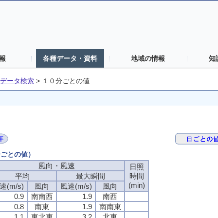
報
各種データ・資料
地域の情報
知
データ検索
>
１０分ごとの値
分ごとの値）
風向・風速
風向・風速
風向・風速
風向・風速
日照
日照
日照
日照
平均
平均
平均
平均
最大瞬間
最大瞬間
最大瞬間
最大瞬間
時間
時間
時間
時間
(min)
(min)
(min)
(min)
速(m/s)
速(m/s)
速(m/s)
速(m/s)
風向
風向
風向
風向
風速(m/s)
風速(m/s)
風速(m/s)
風速(m/s)
風向
風向
風向
風向
0.9
0.9
0.9
0.9
南南西
南南西
南南西
南南西
1.9
1.9
1.9
1.9
南西
南西
南西
南西
0.8
0.8
0.8
0.8
南東
南東
南東
南東
1.9
1.9
1.9
1.9
南南東
南南東
南南東
南南東
1.1
1.1
1.1
1.1
東北東
東北東
東北東
東北東
3.2
3.2
3.2
3.2
北東
北東
北東
北東