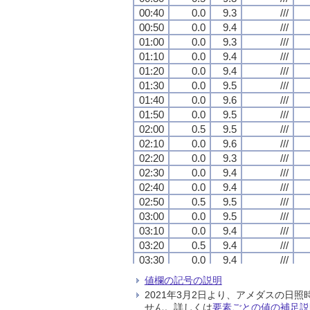
00:40
00:40
00:40
00:40
0.0
0.0
0.0
0.0
9.3
9.3
9.3
9.3
///
///
///
///
00:50
00:50
00:50
00:50
0.0
0.0
0.0
0.0
9.4
9.4
9.4
9.4
///
///
///
///
01:00
01:00
01:00
01:00
0.0
0.0
0.0
0.0
9.3
9.3
9.3
9.3
///
///
///
///
01:10
01:10
01:10
01:10
0.0
0.0
0.0
0.0
9.4
9.4
9.4
9.4
///
///
///
///
01:20
01:20
01:20
01:20
0.0
0.0
0.0
0.0
9.4
9.4
9.4
9.4
///
///
///
///
01:30
01:30
01:30
01:30
0.0
0.0
0.0
0.0
9.5
9.5
9.5
9.5
///
///
///
///
01:40
01:40
01:40
01:40
0.0
0.0
0.0
0.0
9.6
9.6
9.6
9.6
///
///
///
///
01:50
01:50
01:50
01:50
0.0
0.0
0.0
0.0
9.5
9.5
9.5
9.5
///
///
///
///
02:00
02:00
02:00
02:00
0.5
0.5
0.5
0.5
9.5
9.5
9.5
9.5
///
///
///
///
02:10
02:10
02:10
02:10
0.0
0.0
0.0
0.0
9.6
9.6
9.6
9.6
///
///
///
///
02:20
02:20
02:20
02:20
0.0
0.0
0.0
0.0
9.3
9.3
9.3
9.3
///
///
///
///
02:30
02:30
02:30
02:30
0.0
0.0
0.0
0.0
9.4
9.4
9.4
9.4
///
///
///
///
02:40
02:40
02:40
02:40
0.0
0.0
0.0
0.0
9.4
9.4
9.4
9.4
///
///
///
///
02:50
02:50
02:50
02:50
0.5
0.5
0.5
0.5
9.5
9.5
9.5
9.5
///
///
///
///
03:00
03:00
03:00
03:00
0.0
0.0
0.0
0.0
9.5
9.5
9.5
9.5
///
///
///
///
03:10
03:10
03:10
03:10
0.0
0.0
0.0
0.0
9.4
9.4
9.4
9.4
///
///
///
///
03:20
03:20
03:20
03:20
0.5
0.5
0.5
0.5
9.4
9.4
9.4
9.4
///
///
///
///
03:30
03:30
03:30
03:30
0.0
0.0
0.0
0.0
9.4
9.4
9.4
9.4
///
///
///
///
03:40
03:40
03:40
03:40
0.5
0.5
0.5
0.5
9.1
9.1
9.1
9.1
///
///
///
///
値欄の記号の説明
03:50
03:50
03:50
03:50
0.0
0.0
0.0
0.0
8.9
8.9
8.9
8.9
///
///
///
///
2021年3月2日より、アメダスの
04:00
04:00
04:00
04:00
0.5
0.5
0.5
0.5
8.9
8.9
8.9
8.9
///
///
///
///
せん。詳しくは
要素ごとの値の補足説