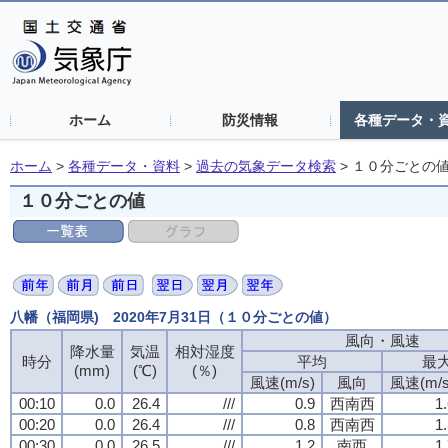
ホーム
防災情報
各種データ・
ホーム
>
各種データ・資料
>
過去の気象データ検索
>
１０分ごとの
１０分ごとの値
八幡（福岡県) 2020年7月31日（１０分ごとの値）
風向・風速
風向・風速
風向・風速
風向・風速
降水量
降水量
降水量
降水量
気温
気温
気温
気温
相対湿度
相対湿度
相対湿度
相対湿度
時分
時分
時分
時分
平均
平均
平均
平均
最
最
最
最
(mm)
(mm)
(mm)
(mm)
(℃)
(℃)
(℃)
(℃)
(％)
(％)
(％)
(％)
風速(m/s)
風速(m/s)
風速(m/s)
風速(m/s)
風向
風向
風向
風向
風速(m/s
風速(m/s
風速(m/s
風速(m/s
00:10
00:10
00:10
00:10
0.0
0.0
0.0
0.0
26.4
26.4
26.4
26.4
///
///
///
///
0.9
0.9
0.9
0.9
西南西
西南西
西南西
西南西
1
1
1
1
00:20
00:20
00:20
00:20
0.0
0.0
0.0
0.0
26.4
26.4
26.4
26.4
///
///
///
///
0.8
0.8
0.8
0.8
西南西
西南西
西南西
西南西
1
1
1
1
00:30
00:30
00:30
00:30
0.0
0.0
0.0
0.0
26.5
26.5
26.5
26.5
///
///
///
///
1.2
1.2
1.2
1.2
南西
南西
南西
南西
1
1
1
1