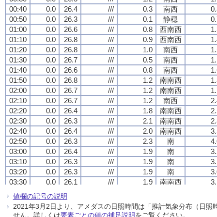
00:40
00:40
00:40
00:40
0.0
0.0
0.0
0.0
26.4
26.4
26.4
26.4
///
///
///
///
0.3
0.3
0.3
0.3
南西
南西
南西
南西
0
0
0
0
00:50
00:50
00:50
00:50
0.0
0.0
0.0
0.0
26.3
26.3
26.3
26.3
///
///
///
///
0.1
0.1
0.1
0.1
静穏
静穏
静穏
静穏
0
0
0
0
01:00
01:00
01:00
01:00
0.0
0.0
0.0
0.0
26.6
26.6
26.6
26.6
///
///
///
///
0.8
0.8
0.8
0.8
西南西
西南西
西南西
西南西
1
1
1
1
01:10
01:10
01:10
01:10
0.0
0.0
0.0
0.0
26.8
26.8
26.8
26.8
///
///
///
///
0.9
0.9
0.9
0.9
西南西
西南西
西南西
西南西
1
1
1
1
01:20
01:20
01:20
01:20
0.0
0.0
0.0
0.0
26.8
26.8
26.8
26.8
///
///
///
///
1.0
1.0
1.0
1.0
南西
南西
南西
南西
1
1
1
1
01:30
01:30
01:30
01:30
0.0
0.0
0.0
0.0
26.7
26.7
26.7
26.7
///
///
///
///
0.5
0.5
0.5
0.5
南西
南西
南西
南西
1
1
1
1
01:40
01:40
01:40
01:40
0.0
0.0
0.0
0.0
26.6
26.6
26.6
26.6
///
///
///
///
0.8
0.8
0.8
0.8
南西
南西
南西
南西
1
1
1
1
01:50
01:50
01:50
01:50
0.0
0.0
0.0
0.0
26.8
26.8
26.8
26.8
///
///
///
///
1.2
1.2
1.2
1.2
南南西
南南西
南南西
南南西
1
1
1
1
02:00
02:00
02:00
02:00
0.0
0.0
0.0
0.0
26.7
26.7
26.7
26.7
///
///
///
///
1.2
1.2
1.2
1.2
南南西
南南西
南南西
南南西
1
1
1
1
02:10
02:10
02:10
02:10
0.0
0.0
0.0
0.0
26.7
26.7
26.7
26.7
///
///
///
///
1.2
1.2
1.2
1.2
南西
南西
南西
南西
2
2
2
2
02:20
02:20
02:20
02:20
0.0
0.0
0.0
0.0
26.4
26.4
26.4
26.4
///
///
///
///
1.8
1.8
1.8
1.8
南南西
南南西
南南西
南南西
2
2
2
2
02:30
02:30
02:30
02:30
0.0
0.0
0.0
0.0
26.3
26.3
26.3
26.3
///
///
///
///
2.1
2.1
2.1
2.1
南南西
南南西
南南西
南南西
2
2
2
2
02:40
02:40
02:40
02:40
0.0
0.0
0.0
0.0
26.4
26.4
26.4
26.4
///
///
///
///
2.0
2.0
2.0
2.0
南南西
南南西
南南西
南南西
3
3
3
3
02:50
02:50
02:50
02:50
0.0
0.0
0.0
0.0
26.3
26.3
26.3
26.3
///
///
///
///
2.3
2.3
2.3
2.3
南
南
南
南
4
4
4
4
03:00
03:00
03:00
03:00
0.0
0.0
0.0
0.0
26.4
26.4
26.4
26.4
///
///
///
///
1.9
1.9
1.9
1.9
南
南
南
南
3
3
3
3
03:10
03:10
03:10
03:10
0.0
0.0
0.0
0.0
26.3
26.3
26.3
26.3
///
///
///
///
1.9
1.9
1.9
1.9
南
南
南
南
3
3
3
3
03:20
03:20
03:20
03:20
0.0
0.0
0.0
0.0
26.3
26.3
26.3
26.3
///
///
///
///
1.9
1.9
1.9
1.9
南
南
南
南
3
3
3
3
03:30
03:30
03:30
03:30
0.0
0.0
0.0
0.0
26.1
26.1
26.1
26.1
///
///
///
///
1.9
1.9
1.9
1.9
南南西
南南西
南南西
南南西
3
3
3
3
03:40
03:40
03:40
03:40
0.0
0.0
0.0
0.0
26.0
26.0
26.0
26.0
///
///
///
///
1.4
1.4
1.4
1.4
南西
南西
南西
南西
3
3
3
3
値欄の記号の説明
03:50
03:50
03:50
03:50
0.0
0.0
0.0
0.0
26.0
26.0
26.0
26.0
///
///
///
///
1.7
1.7
1.7
1.7
南南西
南南西
南南西
南南西
2
2
2
2
2021年3月2日より、アメダスの日照時間は「推計気象分布（日
04:00
04:00
04:00
04:00
0.0
0.0
0.0
0.0
25.8
25.8
25.8
25.8
///
///
///
///
1.1
1.1
1.1
1.1
南西
南西
南西
南西
2
2
2
2
せん。詳しくは
要素ごとの値の補足説明
をご覧ください。