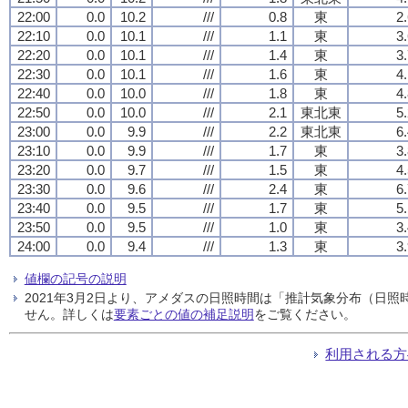
22:00
0.0
10.2
///
0.8
東
2
22:10
0.0
10.1
///
1.1
東
3
22:20
0.0
10.1
///
1.4
東
3
22:30
0.0
10.1
///
1.6
東
4
22:40
0.0
10.0
///
1.8
東
4
22:50
0.0
10.0
///
2.1
東北東
5
23:00
0.0
9.9
///
2.2
東北東
6
23:10
0.0
9.9
///
1.7
東
3
23:20
0.0
9.7
///
1.5
東
4
23:30
0.0
9.6
///
2.4
東
6
23:40
0.0
9.5
///
1.7
東
5
23:50
0.0
9.5
///
1.0
東
3
24:00
0.0
9.4
///
1.3
東
3
値欄の記号の説明
2021年3月2日より、アメダスの日照時間は「推計気象分布（日
せん。詳しくは
要素ごとの値の補足説明
をご覧ください。
利用される方