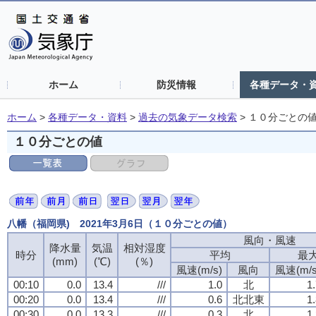
ホーム
防災情報
各種データ・
ホーム
>
各種データ・資料
>
過去の気象データ検索
>
１０分ごとの
１０分ごとの値
八幡（福岡県) 2021年3月6日（１０分ごとの値）
風向・風速
降水量
気温
相対湿度
時分
平均
最
(mm)
(℃)
(％)
風速(m/s)
風向
風速(m/s
00:10
0.0
13.4
///
1.0
北
1
00:20
0.0
13.4
///
0.6
北北東
1
00:30
0.0
13.3
///
0.3
北
1