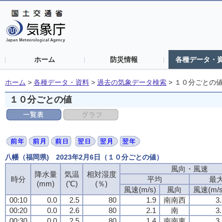
ホーム
防災情報
各種データ・
ホーム
>
各種データ・資料
>
過去の気象データ検索
>
１０分ごとの
１０分ごとの値
八幡（福岡県) 2023年2月6日（１０分ごとの値）
風向・風速
降水量
気温
相対湿度
時分
平均
最
(mm)
(℃)
(％)
風速(m/s)
風向
風速(m/s
00:10
0.0
2.5
80
1.9
南南西
3
00:20
0.0
2.6
80
2.1
南
3
00:30
0.0
2.5
80
1.4
南南東
3