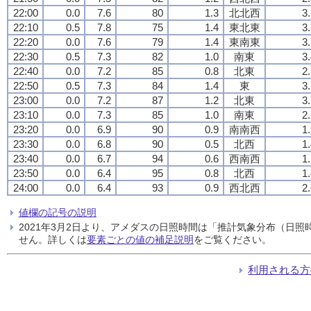
22:00
0.0
7.6
80
1.3
北北西
3
22:10
0.5
7.8
75
1.4
東北東
3
22:20
0.0
7.6
79
1.4
東南東
3
22:30
0.5
7.3
82
1.0
南東
3
22:40
0.0
7.2
85
0.8
北東
2
22:50
0.5
7.3
84
1.4
東
3
23:00
0.0
7.2
87
1.2
北東
3
23:10
0.0
7.3
85
1.0
南東
2
23:20
0.0
6.9
90
0.9
南南西
1
23:30
0.0
6.8
90
0.5
北西
1
23:40
0.0
6.7
94
0.6
西南西
1
23:50
0.0
6.4
95
0.8
北西
1
24:00
0.0
6.4
93
0.9
西北西
2
値欄の記号の説明
2021年3月2日より、アメダスの日照時間は「推計気象分布（日
せん。詳しくは
要素ごとの値の補足説明
をご覧ください。
利用される方