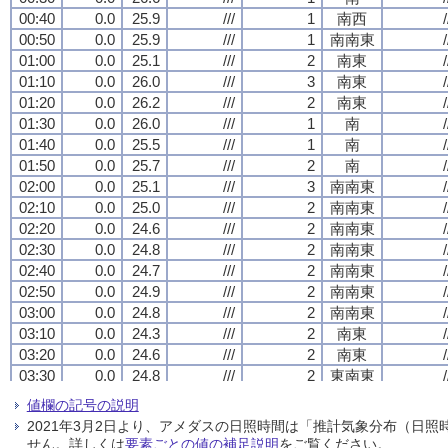
00:40
00:40
00:40
00:40
0.0
0.0
0.0
0.0
25.9
25.9
25.9
25.9
///
///
///
///
1
1
1
1
南西
南西
南西
南西
/
/
/
/
00:50
00:50
00:50
00:50
0.0
0.0
0.0
0.0
25.9
25.9
25.9
25.9
///
///
///
///
1
1
1
1
南南東
南南東
南南東
南南東
/
/
/
/
01:00
01:00
01:00
01:00
0.0
0.0
0.0
0.0
25.1
25.1
25.1
25.1
///
///
///
///
2
2
2
2
南東
南東
南東
南東
/
/
/
/
01:10
01:10
01:10
01:10
0.0
0.0
0.0
0.0
26.0
26.0
26.0
26.0
///
///
///
///
3
3
3
3
南東
南東
南東
南東
/
/
/
/
01:20
01:20
01:20
01:20
0.0
0.0
0.0
0.0
26.2
26.2
26.2
26.2
///
///
///
///
2
2
2
2
南東
南東
南東
南東
/
/
/
/
01:30
01:30
01:30
01:30
0.0
0.0
0.0
0.0
26.0
26.0
26.0
26.0
///
///
///
///
1
1
1
1
南
南
南
南
/
/
/
/
01:40
01:40
01:40
01:40
0.0
0.0
0.0
0.0
25.5
25.5
25.5
25.5
///
///
///
///
1
1
1
1
南
南
南
南
/
/
/
/
01:50
01:50
01:50
01:50
0.0
0.0
0.0
0.0
25.7
25.7
25.7
25.7
///
///
///
///
2
2
2
2
南
南
南
南
/
/
/
/
02:00
02:00
02:00
02:00
0.0
0.0
0.0
0.0
25.1
25.1
25.1
25.1
///
///
///
///
3
3
3
3
南南東
南南東
南南東
南南東
/
/
/
/
02:10
02:10
02:10
02:10
0.0
0.0
0.0
0.0
25.0
25.0
25.0
25.0
///
///
///
///
2
2
2
2
南南東
南南東
南南東
南南東
/
/
/
/
02:20
02:20
02:20
02:20
0.0
0.0
0.0
0.0
24.6
24.6
24.6
24.6
///
///
///
///
2
2
2
2
南南東
南南東
南南東
南南東
/
/
/
/
02:30
02:30
02:30
02:30
0.0
0.0
0.0
0.0
24.8
24.8
24.8
24.8
///
///
///
///
2
2
2
2
南南東
南南東
南南東
南南東
/
/
/
/
02:40
02:40
02:40
02:40
0.0
0.0
0.0
0.0
24.7
24.7
24.7
24.7
///
///
///
///
2
2
2
2
南南東
南南東
南南東
南南東
/
/
/
/
02:50
02:50
02:50
02:50
0.0
0.0
0.0
0.0
24.9
24.9
24.9
24.9
///
///
///
///
2
2
2
2
南南東
南南東
南南東
南南東
/
/
/
/
03:00
03:00
03:00
03:00
0.0
0.0
0.0
0.0
24.8
24.8
24.8
24.8
///
///
///
///
2
2
2
2
南南東
南南東
南南東
南南東
/
/
/
/
03:10
03:10
03:10
03:10
0.0
0.0
0.0
0.0
24.3
24.3
24.3
24.3
///
///
///
///
2
2
2
2
南東
南東
南東
南東
/
/
/
/
03:20
03:20
03:20
03:20
0.0
0.0
0.0
0.0
24.6
24.6
24.6
24.6
///
///
///
///
2
2
2
2
南東
南東
南東
南東
/
/
/
/
03:30
03:30
03:30
03:30
0.0
0.0
0.0
0.0
24.8
24.8
24.8
24.8
///
///
///
///
2
2
2
2
東南東
東南東
東南東
東南東
/
/
/
/
03:40
03:40
03:40
03:40
0.0
0.0
0.0
0.0
24.6
24.6
24.6
24.6
///
///
///
///
1
1
1
1
南東
南東
南東
南東
/
/
/
/
値欄の記号の説明
03:50
03:50
03:50
03:50
0.0
0.0
0.0
0.0
24.0
24.0
24.0
24.0
///
///
///
///
1
1
1
1
西南西
西南西
西南西
西南西
/
/
/
/
2021年3月2日より、アメダスの日照時間は「推計気象分布（日
04:00
04:00
04:00
04:00
0.0
0.0
0.0
0.0
23.9
23.9
23.9
23.9
///
///
///
///
1
1
1
1
西北西
西北西
西北西
西北西
/
/
/
/
せん。詳しくは
要素ごとの値の補足説明
をご覧ください。