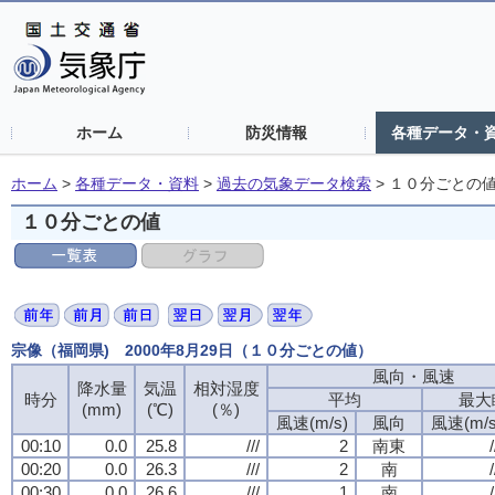
ホーム
防災情報
各種データ・
ホーム
>
各種データ・資料
>
過去の気象データ検索
>
１０分ごとの
１０分ごとの値
宗像（福岡県) 2000年8月29日（１０分ごとの値）
風向・風速
風向・風速
風向・風速
風向・風速
降水量
降水量
降水量
降水量
気温
気温
気温
気温
相対湿度
相対湿度
相対湿度
相対湿度
時分
時分
時分
時分
平均
平均
平均
平均
最大
最大
最大
最大
(mm)
(mm)
(mm)
(mm)
(℃)
(℃)
(℃)
(℃)
(％)
(％)
(％)
(％)
風速(m/s)
風速(m/s)
風速(m/s)
風速(m/s)
風向
風向
風向
風向
風速(m/s
風速(m/s
風速(m/s
風速(m/s
00:10
00:10
00:10
00:10
0.0
0.0
0.0
0.0
25.8
25.8
25.8
25.8
///
///
///
///
2
2
2
2
南東
南東
南東
南東
/
/
/
/
00:20
00:20
00:20
00:20
0.0
0.0
0.0
0.0
26.3
26.3
26.3
26.3
///
///
///
///
2
2
2
2
南
南
南
南
/
/
/
/
00:30
00:30
00:30
00:30
0.0
0.0
0.0
0.0
26.6
26.6
26.6
26.6
///
///
///
///
1
1
1
1
南
南
南
南
/
/
/
/