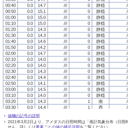
00:40
00:40
00:40
00:40
0.0
0.0
0.0
0.0
14.7
14.7
14.7
14.7
///
///
///
///
0
0
0
0
静穏
静穏
静穏
静穏
/
/
/
/
00:50
00:50
00:50
00:50
0.0
0.0
0.0
0.0
15.1
15.1
15.1
15.1
///
///
///
///
0
0
0
0
静穏
静穏
静穏
静穏
/
/
/
/
01:00
01:00
01:00
01:00
0.0
0.0
0.0
0.0
15.0
15.0
15.0
15.0
///
///
///
///
0
0
0
0
静穏
静穏
静穏
静穏
/
/
/
/
01:10
01:10
01:10
01:10
0.0
0.0
0.0
0.0
15.0
15.0
15.0
15.0
///
///
///
///
0
0
0
0
静穏
静穏
静穏
静穏
/
/
/
/
01:20
01:20
01:20
01:20
0.0
0.0
0.0
0.0
14.3
14.3
14.3
14.3
///
///
///
///
0
0
0
0
静穏
静穏
静穏
静穏
/
/
/
/
01:30
01:30
01:30
01:30
0.0
0.0
0.0
0.0
14.3
14.3
14.3
14.3
///
///
///
///
0
0
0
0
静穏
静穏
静穏
静穏
/
/
/
/
01:40
01:40
01:40
01:40
0.0
0.0
0.0
0.0
14.6
14.6
14.6
14.6
///
///
///
///
0
0
0
0
静穏
静穏
静穏
静穏
/
/
/
/
01:50
01:50
01:50
01:50
0.0
0.0
0.0
0.0
14.2
14.2
14.2
14.2
///
///
///
///
0
0
0
0
静穏
静穏
静穏
静穏
/
/
/
/
02:00
02:00
02:00
02:00
0.0
0.0
0.0
0.0
14.7
14.7
14.7
14.7
///
///
///
///
0
0
0
0
静穏
静穏
静穏
静穏
/
/
/
/
02:10
02:10
02:10
02:10
0.0
0.0
0.0
0.0
14.0
14.0
14.0
14.0
///
///
///
///
0
0
0
0
静穏
静穏
静穏
静穏
/
/
/
/
02:20
02:20
02:20
02:20
0.0
0.0
0.0
0.0
14.0
14.0
14.0
14.0
///
///
///
///
0
0
0
0
静穏
静穏
静穏
静穏
/
/
/
/
02:30
02:30
02:30
02:30
0.0
0.0
0.0
0.0
14.3
14.3
14.3
14.3
///
///
///
///
0
0
0
0
静穏
静穏
静穏
静穏
/
/
/
/
02:40
02:40
02:40
02:40
0.0
0.0
0.0
0.0
14.4
14.4
14.4
14.4
///
///
///
///
0
0
0
0
静穏
静穏
静穏
静穏
/
/
/
/
02:50
02:50
02:50
02:50
0.0
0.0
0.0
0.0
14.1
14.1
14.1
14.1
///
///
///
///
0
0
0
0
静穏
静穏
静穏
静穏
/
/
/
/
03:00
03:00
03:00
03:00
0.0
0.0
0.0
0.0
14.5
14.5
14.5
14.5
///
///
///
///
0
0
0
0
静穏
静穏
静穏
静穏
/
/
/
/
03:10
03:10
03:10
03:10
0.0
0.0
0.0
0.0
14.0
14.0
14.0
14.0
///
///
///
///
0
0
0
0
静穏
静穏
静穏
静穏
/
/
/
/
03:20
03:20
03:20
03:20
0.0
0.0
0.0
0.0
14.3
14.3
14.3
14.3
///
///
///
///
1
1
1
1
南
南
南
南
/
/
/
/
03:30
03:30
03:30
03:30
0.0
0.0
0.0
0.0
14.4
14.4
14.4
14.4
///
///
///
///
1
1
1
1
西
西
西
西
/
/
/
/
03:40
03:40
03:40
03:40
0.0
0.0
0.0
0.0
14.5
14.5
14.5
14.5
///
///
///
///
1
1
1
1
東北東
東北東
東北東
東北東
/
/
/
/
値欄の記号の説明
03:50
03:50
03:50
03:50
0.0
0.0
0.0
0.0
14.2
14.2
14.2
14.2
///
///
///
///
0
0
0
0
静穏
静穏
静穏
静穏
/
/
/
/
2021年3月2日より、アメダスの日照時間は「推計気象分布（日
04:00
04:00
04:00
04:00
0.0
0.0
0.0
0.0
13.9
13.9
13.9
13.9
///
///
///
///
1
1
1
1
西北西
西北西
西北西
西北西
/
/
/
/
せん。詳しくは
要素ごとの値の補足説明
をご覧ください。