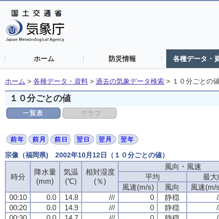
ホーム
防災情報
各種データ・
ホーム
>
各種データ・資料
>
過去の気象データ検索
>
１０分ごとの
１０分ごとの値
宗像（福岡県) 2002年10月12日（１０分ごとの値）
風向・風速
風向・風速
風向・風速
風向・風速
降水量
降水量
降水量
降水量
気温
気温
気温
気温
相対湿度
相対湿度
相対湿度
相対湿度
時分
時分
時分
時分
平均
平均
平均
平均
最大
最大
最大
最大
(mm)
(mm)
(mm)
(mm)
(℃)
(℃)
(℃)
(℃)
(％)
(％)
(％)
(％)
風速(m/s)
風速(m/s)
風速(m/s)
風速(m/s)
風向
風向
風向
風向
風速(m/s
風速(m/s
風速(m/s
風速(m/s
00:10
00:10
00:10
00:10
0.0
0.0
0.0
0.0
14.8
14.8
14.8
14.8
///
///
///
///
0
0
0
0
静穏
静穏
静穏
静穏
/
/
/
/
00:20
00:20
00:20
00:20
0.0
0.0
0.0
0.0
14.9
14.9
14.9
14.9
///
///
///
///
0
0
0
0
静穏
静穏
静穏
静穏
/
/
/
/
00:30
00:30
00:30
00:30
0.0
0.0
0.0
0.0
14.7
14.7
14.7
14.7
///
///
///
///
0
0
0
0
静穏
静穏
静穏
静穏
/
/
/
/