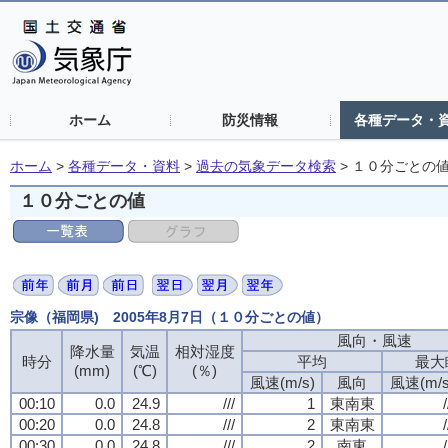
ホーム
防災情報
各種データ・
ホーム
>
各種データ・資料
>
過去の気象データ検索
>
１０分ごとの
１０分ごとの値
宗像（福岡県) 2005年8月7日（１０分ごとの値）
風向・風速
降水量
気温
相対湿度
時分
平均
最大
(mm)
(℃)
(％)
風速(m/s)
風向
風速(m/s
00:10
0.0
24.9
///
1
東南東
/
00:20
0.0
24.8
///
2
東南東
/
00:30
0.0
24.8
///
2
南東
/