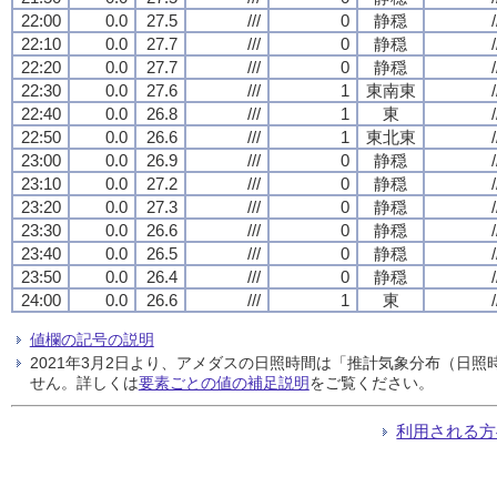
22:00
0.0
27.5
///
0
静穏
/
22:10
0.0
27.7
///
0
静穏
/
22:20
0.0
27.7
///
0
静穏
/
22:30
0.0
27.6
///
1
東南東
/
22:40
0.0
26.8
///
1
東
/
22:50
0.0
26.6
///
1
東北東
/
23:00
0.0
26.9
///
0
静穏
/
23:10
0.0
27.2
///
0
静穏
/
23:20
0.0
27.3
///
0
静穏
/
23:30
0.0
26.6
///
0
静穏
/
23:40
0.0
26.5
///
0
静穏
/
23:50
0.0
26.4
///
0
静穏
/
24:00
0.0
26.6
///
1
東
/
値欄の記号の説明
2021年3月2日より、アメダスの日照時間は「推計気象分布（日
せん。詳しくは
要素ごとの値の補足説明
をご覧ください。
利用される方