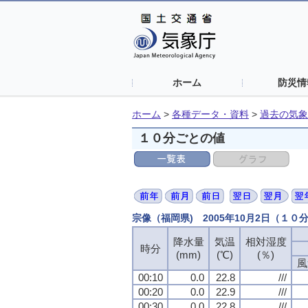
ホーム
防災情
ホーム
>
各種データ・資料
>
過去の気象
１０分ごとの値
宗像（福岡県) 2005年10月2日（１０
降水量
気温
相対湿度
時分
(mm)
(℃)
(％)
風
00:10
0.0
22.8
///
00:20
0.0
22.9
///
00:30
0.0
22.8
///