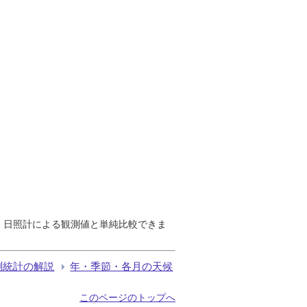
で、日照計による観測値と単純比較できま
測統計の解説
年・季節・各月の天候
このページのトップへ