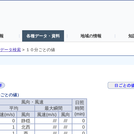
報
各種データ・資料
地域の情報
知
データ検索
>
１０分ごとの値
分ごとの値）
風向・風速
日照
平均
最大瞬間
時間
(min)
速(m/s)
風向
風速(m/s)
風向
0
静穏
///
///
0
1
北西
///
///
0
1
西
///
///
0