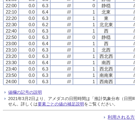
22:00
0.0
6.3
///
0
静穏
/
22:10
0.0
6.4
///
1
北東
/
22:20
0.0
6.3
///
1
東
/
22:30
0.0
6.2
///
1
北北東
/
22:40
0.0
6.3
///
1
西
/
22:50
0.0
6.3
///
0
静穏
/
23:00
0.0
6.4
///
1
西
/
23:10
0.0
6.3
///
1
北西
/
23:20
0.0
6.3
///
1
西北西
/
23:30
0.0
6.4
///
1
南西
/
23:40
0.0
6.3
///
1
西北西
/
23:50
0.0
6.3
///
1
南南東
/
24:00
0.0
6.3
///
1
西南西
/
値欄の記号の説明
2021年3月2日より、アメダスの日照時間は「推計気象分布（日
せん。詳しくは
要素ごとの値の補足説明
をご覧ください。
利用される方