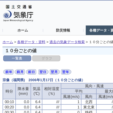
ホーム
防災情報
各種データ・
ホーム
>
各種データ・資料
>
過去の気象データ検索
>
１０分ごとの
１０分ごとの値
宗像（福岡県) 2006年1月17日（１０分ごとの値）
風向・風速
降水量
気温
相対湿度
時分
平均
最大
(mm)
(℃)
(％)
風速(m/s)
風向
風速(m/s
00:10
0.0
6.4
///
1
北西
/
00:20
0.0
6.4
///
1
東北東
/
00:30
0.0
6.4
///
0
静穏
/