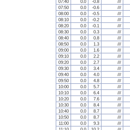
07:40
0.0
-0.8
///
07:50
0.0
-0.6
///
08:00
0.0
-0.5
///
08:10
0.0
-0.2
///
08:20
0.0
-0.1
///
08:30
0.0
0.3
///
08:40
0.0
0.8
///
08:50
0.0
1.3
///
09:00
0.0
1.6
///
09:10
0.0
2.2
///
09:20
0.0
2.7
///
09:30
0.0
3.4
///
09:40
0.0
4.0
///
09:50
0.0
4.8
///
10:00
0.0
5.7
///
10:10
0.0
6.4
///
10:20
0.0
7.6
///
10:30
0.0
8.4
///
10:40
0.0
8.7
///
10:50
0.0
8.7
///
11:00
0.0
9.3
///
11:10
0.0
10.2
///