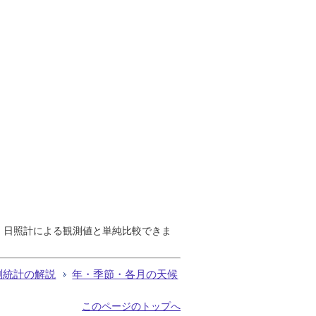
で、日照計による観測値と単純比較できま
測統計の解説
年・季節・各月の天候
このページのトップへ