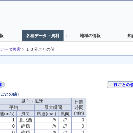
報
各種データ・資料
地域の情報
知
データ検索
>
１０分ごとの値
分ごとの値）
風向・風速
日照
平均
最大瞬間
時間
(min)
速(m/s)
風向
風速(m/s)
風向
1
北北西
///
///
0
0
静穏
///
///
0
0
静穏
///
///
0