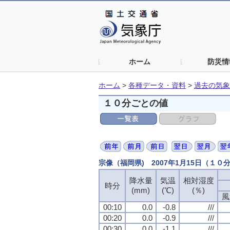
ホーム
防災情
ホーム
>
各種データ・資料
>
過去の気象
１０分ごとの値
宗像（福岡県) 2007年1月15日（１０
降水量
気温
相対湿度
時分
(mm)
(℃)
(％)
風
00:10
0.0
-0.8
///
00:20
0.0
-0.9
///
00:30
0.0
-1.1
///