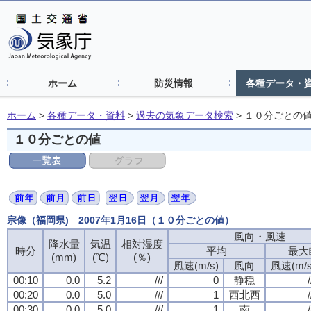
ホーム
防災情報
各種データ・
ホーム
>
各種データ・資料
>
過去の気象データ検索
>
１０分ごとの
１０分ごとの値
宗像（福岡県) 2007年1月16日（１０分ごとの値）
風向・風速
風向・風速
風向・風速
風向・風速
降水量
降水量
降水量
降水量
気温
気温
気温
気温
相対湿度
相対湿度
相対湿度
相対湿度
時分
時分
時分
時分
平均
平均
平均
平均
最大
最大
最大
最大
(mm)
(mm)
(mm)
(mm)
(℃)
(℃)
(℃)
(℃)
(％)
(％)
(％)
(％)
風速(m/s)
風速(m/s)
風速(m/s)
風速(m/s)
風向
風向
風向
風向
風速(m/s
風速(m/s
風速(m/s
風速(m/s
00:10
00:10
00:10
00:10
0.0
0.0
0.0
0.0
5.2
5.2
5.2
5.2
///
///
///
///
0
0
0
0
静穏
静穏
静穏
静穏
/
/
/
/
00:20
00:20
00:20
00:20
0.0
0.0
0.0
0.0
5.0
5.0
5.0
5.0
///
///
///
///
1
1
1
1
西北西
西北西
西北西
西北西
/
/
/
/
00:30
00:30
00:30
00:30
0.0
0.0
0.0
0.0
5.0
5.0
5.0
5.0
///
///
///
///
1
1
1
1
南
南
南
南
/
/
/
/