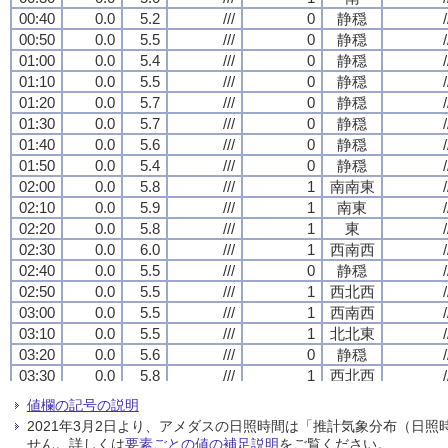
00:40
00:40
00:40
00:40
0.0
0.0
0.0
0.0
5.2
5.2
5.2
5.2
///
///
///
///
0
0
0
0
静穏
静穏
静穏
静穏
/
/
/
/
00:50
00:50
00:50
00:50
0.0
0.0
0.0
0.0
5.5
5.5
5.5
5.5
///
///
///
///
0
0
0
0
静穏
静穏
静穏
静穏
/
/
/
/
01:00
01:00
01:00
01:00
0.0
0.0
0.0
0.0
5.4
5.4
5.4
5.4
///
///
///
///
0
0
0
0
静穏
静穏
静穏
静穏
/
/
/
/
01:10
01:10
01:10
01:10
0.0
0.0
0.0
0.0
5.5
5.5
5.5
5.5
///
///
///
///
0
0
0
0
静穏
静穏
静穏
静穏
/
/
/
/
01:20
01:20
01:20
01:20
0.0
0.0
0.0
0.0
5.7
5.7
5.7
5.7
///
///
///
///
0
0
0
0
静穏
静穏
静穏
静穏
/
/
/
/
01:30
01:30
01:30
01:30
0.0
0.0
0.0
0.0
5.7
5.7
5.7
5.7
///
///
///
///
0
0
0
0
静穏
静穏
静穏
静穏
/
/
/
/
01:40
01:40
01:40
01:40
0.0
0.0
0.0
0.0
5.6
5.6
5.6
5.6
///
///
///
///
0
0
0
0
静穏
静穏
静穏
静穏
/
/
/
/
01:50
01:50
01:50
01:50
0.0
0.0
0.0
0.0
5.4
5.4
5.4
5.4
///
///
///
///
0
0
0
0
静穏
静穏
静穏
静穏
/
/
/
/
02:00
02:00
02:00
02:00
0.0
0.0
0.0
0.0
5.8
5.8
5.8
5.8
///
///
///
///
1
1
1
1
南南東
南南東
南南東
南南東
/
/
/
/
02:10
02:10
02:10
02:10
0.0
0.0
0.0
0.0
5.9
5.9
5.9
5.9
///
///
///
///
1
1
1
1
南東
南東
南東
南東
/
/
/
/
02:20
02:20
02:20
02:20
0.0
0.0
0.0
0.0
5.8
5.8
5.8
5.8
///
///
///
///
1
1
1
1
東
東
東
東
/
/
/
/
02:30
02:30
02:30
02:30
0.0
0.0
0.0
0.0
6.0
6.0
6.0
6.0
///
///
///
///
1
1
1
1
西南西
西南西
西南西
西南西
/
/
/
/
02:40
02:40
02:40
02:40
0.0
0.0
0.0
0.0
5.5
5.5
5.5
5.5
///
///
///
///
0
0
0
0
静穏
静穏
静穏
静穏
/
/
/
/
02:50
02:50
02:50
02:50
0.0
0.0
0.0
0.0
5.5
5.5
5.5
5.5
///
///
///
///
1
1
1
1
西北西
西北西
西北西
西北西
/
/
/
/
03:00
03:00
03:00
03:00
0.0
0.0
0.0
0.0
5.5
5.5
5.5
5.5
///
///
///
///
1
1
1
1
西南西
西南西
西南西
西南西
/
/
/
/
03:10
03:10
03:10
03:10
0.0
0.0
0.0
0.0
5.5
5.5
5.5
5.5
///
///
///
///
1
1
1
1
北北東
北北東
北北東
北北東
/
/
/
/
03:20
03:20
03:20
03:20
0.0
0.0
0.0
0.0
5.6
5.6
5.6
5.6
///
///
///
///
0
0
0
0
静穏
静穏
静穏
静穏
/
/
/
/
03:30
03:30
03:30
03:30
0.0
0.0
0.0
0.0
5.8
5.8
5.8
5.8
///
///
///
///
1
1
1
1
西北西
西北西
西北西
西北西
/
/
/
/
03:40
03:40
03:40
03:40
0.0
0.0
0.0
0.0
5.8
5.8
5.8
5.8
///
///
///
///
1
1
1
1
西北西
西北西
西北西
西北西
/
/
/
/
値欄の記号の説明
03:50
03:50
03:50
03:50
0.0
0.0
0.0
0.0
5.8
5.8
5.8
5.8
///
///
///
///
0
0
0
0
静穏
静穏
静穏
静穏
/
/
/
/
2021年3月2日より、アメダスの日照時間は「推計気象分布（日
04:00
04:00
04:00
04:00
0.0
0.0
0.0
0.0
5.9
5.9
5.9
5.9
///
///
///
///
0
0
0
0
静穏
静穏
静穏
静穏
/
/
/
/
せん。詳しくは
要素ごとの値の補足説明
をご覧ください。