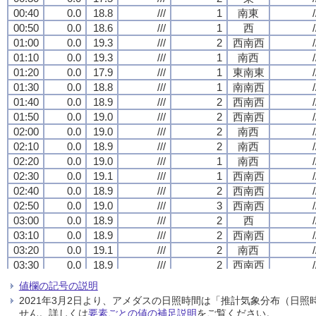
00:40
00:40
00:40
00:40
0.0
0.0
0.0
0.0
18.8
18.8
18.8
18.8
///
///
///
///
1
1
1
1
南東
南東
南東
南東
/
/
/
/
00:50
00:50
00:50
00:50
0.0
0.0
0.0
0.0
18.6
18.6
18.6
18.6
///
///
///
///
1
1
1
1
西
西
西
西
/
/
/
/
01:00
01:00
01:00
01:00
0.0
0.0
0.0
0.0
19.3
19.3
19.3
19.3
///
///
///
///
2
2
2
2
西南西
西南西
西南西
西南西
/
/
/
/
01:10
01:10
01:10
01:10
0.0
0.0
0.0
0.0
19.3
19.3
19.3
19.3
///
///
///
///
1
1
1
1
南西
南西
南西
南西
/
/
/
/
01:20
01:20
01:20
01:20
0.0
0.0
0.0
0.0
17.9
17.9
17.9
17.9
///
///
///
///
1
1
1
1
東南東
東南東
東南東
東南東
/
/
/
/
01:30
01:30
01:30
01:30
0.0
0.0
0.0
0.0
18.8
18.8
18.8
18.8
///
///
///
///
1
1
1
1
南南西
南南西
南南西
南南西
/
/
/
/
01:40
01:40
01:40
01:40
0.0
0.0
0.0
0.0
18.9
18.9
18.9
18.9
///
///
///
///
2
2
2
2
西南西
西南西
西南西
西南西
/
/
/
/
01:50
01:50
01:50
01:50
0.0
0.0
0.0
0.0
19.0
19.0
19.0
19.0
///
///
///
///
2
2
2
2
西南西
西南西
西南西
西南西
/
/
/
/
02:00
02:00
02:00
02:00
0.0
0.0
0.0
0.0
19.0
19.0
19.0
19.0
///
///
///
///
2
2
2
2
南西
南西
南西
南西
/
/
/
/
02:10
02:10
02:10
02:10
0.0
0.0
0.0
0.0
18.9
18.9
18.9
18.9
///
///
///
///
2
2
2
2
南西
南西
南西
南西
/
/
/
/
02:20
02:20
02:20
02:20
0.0
0.0
0.0
0.0
19.0
19.0
19.0
19.0
///
///
///
///
1
1
1
1
南西
南西
南西
南西
/
/
/
/
02:30
02:30
02:30
02:30
0.0
0.0
0.0
0.0
19.1
19.1
19.1
19.1
///
///
///
///
1
1
1
1
西南西
西南西
西南西
西南西
/
/
/
/
02:40
02:40
02:40
02:40
0.0
0.0
0.0
0.0
18.9
18.9
18.9
18.9
///
///
///
///
2
2
2
2
西南西
西南西
西南西
西南西
/
/
/
/
02:50
02:50
02:50
02:50
0.0
0.0
0.0
0.0
19.0
19.0
19.0
19.0
///
///
///
///
3
3
3
3
西南西
西南西
西南西
西南西
/
/
/
/
03:00
03:00
03:00
03:00
0.0
0.0
0.0
0.0
18.9
18.9
18.9
18.9
///
///
///
///
2
2
2
2
西
西
西
西
/
/
/
/
03:10
03:10
03:10
03:10
0.0
0.0
0.0
0.0
18.9
18.9
18.9
18.9
///
///
///
///
2
2
2
2
西南西
西南西
西南西
西南西
/
/
/
/
03:20
03:20
03:20
03:20
0.0
0.0
0.0
0.0
19.1
19.1
19.1
19.1
///
///
///
///
2
2
2
2
南西
南西
南西
南西
/
/
/
/
03:30
03:30
03:30
03:30
0.0
0.0
0.0
0.0
18.9
18.9
18.9
18.9
///
///
///
///
2
2
2
2
西南西
西南西
西南西
西南西
/
/
/
/
03:40
03:40
03:40
03:40
0.0
0.0
0.0
0.0
19.0
19.0
19.0
19.0
///
///
///
///
2
2
2
2
南西
南西
南西
南西
/
/
/
/
値欄の記号の説明
03:50
03:50
03:50
03:50
0.0
0.0
0.0
0.0
19.0
19.0
19.0
19.0
///
///
///
///
2
2
2
2
南西
南西
南西
南西
/
/
/
/
2021年3月2日より、アメダスの日照時間は「推計気象分布（日
04:00
04:00
04:00
04:00
0.0
0.0
0.0
0.0
19.0
19.0
19.0
19.0
///
///
///
///
2
2
2
2
南西
南西
南西
南西
/
/
/
/
せん。詳しくは
要素ごとの値の補足説明
をご覧ください。