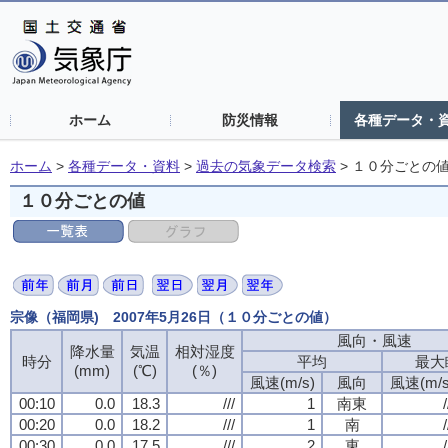
ホーム
防災情報
各種データ・
ホーム
>
各種データ・資料
>
過去の気象データ検索
>
１０分ごとの
１０分ごとの値
宗像（福岡県) 2007年5月26日（１０分ごとの値）
風向・風速
風向・風速
風向・風速
風向・風速
降水量
降水量
降水量
降水量
気温
気温
気温
気温
相対湿度
相対湿度
相対湿度
相対湿度
時分
時分
時分
時分
平均
平均
平均
平均
最大
最大
最大
最大
(mm)
(mm)
(mm)
(mm)
(℃)
(℃)
(℃)
(℃)
(％)
(％)
(％)
(％)
風速(m/s)
風速(m/s)
風速(m/s)
風速(m/s)
風向
風向
風向
風向
風速(m/s
風速(m/s
風速(m/s
風速(m/s
00:10
00:10
00:10
00:10
0.0
0.0
0.0
0.0
18.3
18.3
18.3
18.3
///
///
///
///
1
1
1
1
南東
南東
南東
南東
/
/
/
/
00:20
00:20
00:20
00:20
0.0
0.0
0.0
0.0
18.2
18.2
18.2
18.2
///
///
///
///
1
1
1
1
南
南
南
南
/
/
/
/
00:30
00:30
00:30
00:30
0.0
0.0
0.0
0.0
17.5
17.5
17.5
17.5
///
///
///
///
2
2
2
2
東
東
東
東
/
/
/
/