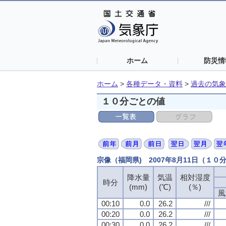
ホーム
防災情
ホーム
>
各種データ・資料
>
過去の気象
１０分ごとの値
宗像（福岡県) 2007年8月11日（１０
降水量
降水量
降水量
降水量
気温
気温
気温
気温
相対湿度
相対湿度
相対湿度
相対湿度
時分
時分
時分
時分
(mm)
(mm)
(mm)
(mm)
(℃)
(℃)
(℃)
(℃)
(％)
(％)
(％)
(％)
風
風
風
風
00:10
00:10
00:10
00:10
0.0
0.0
0.0
0.0
26.2
26.2
26.2
26.2
///
///
///
///
00:20
00:20
00:20
00:20
0.0
0.0
0.0
0.0
26.2
26.2
26.2
26.2
///
///
///
///
00:30
00:30
00:30
00:30
0.0
0.0
0.0
0.0
26.2
26.2
26.2
26.2
///
///
///
///