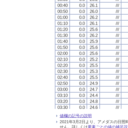
00:40
00:40
00:40
00:40
0.0
0.0
0.0
0.0
26.1
26.1
26.1
26.1
///
///
///
///
00:50
00:50
00:50
00:50
0.0
0.0
0.0
0.0
26.0
26.0
26.0
26.0
///
///
///
///
01:00
01:00
01:00
01:00
0.0
0.0
0.0
0.0
26.2
26.2
26.2
26.2
///
///
///
///
01:10
01:10
01:10
01:10
0.0
0.0
0.0
0.0
26.1
26.1
26.1
26.1
///
///
///
///
01:20
01:20
01:20
01:20
0.0
0.0
0.0
0.0
25.6
25.6
25.6
25.6
///
///
///
///
01:30
01:30
01:30
01:30
0.0
0.0
0.0
0.0
26.2
26.2
26.2
26.2
///
///
///
///
01:40
01:40
01:40
01:40
0.0
0.0
0.0
0.0
25.9
25.9
25.9
25.9
///
///
///
///
01:50
01:50
01:50
01:50
0.0
0.0
0.0
0.0
25.6
25.6
25.6
25.6
///
///
///
///
02:00
02:00
02:00
02:00
0.0
0.0
0.0
0.0
25.6
25.6
25.6
25.6
///
///
///
///
02:10
02:10
02:10
02:10
0.0
0.0
0.0
0.0
25.2
25.2
25.2
25.2
///
///
///
///
02:20
02:20
02:20
02:20
0.0
0.0
0.0
0.0
25.5
25.5
25.5
25.5
///
///
///
///
02:30
02:30
02:30
02:30
0.0
0.0
0.0
0.0
25.3
25.3
25.3
25.3
///
///
///
///
02:40
02:40
02:40
02:40
0.0
0.0
0.0
0.0
25.5
25.5
25.5
25.5
///
///
///
///
02:50
02:50
02:50
02:50
0.0
0.0
0.0
0.0
24.9
24.9
24.9
24.9
///
///
///
///
03:00
03:00
03:00
03:00
0.0
0.0
0.0
0.0
24.7
24.7
24.7
24.7
///
///
///
///
03:10
03:10
03:10
03:10
0.0
0.0
0.0
0.0
24.4
24.4
24.4
24.4
///
///
///
///
03:20
03:20
03:20
03:20
0.0
0.0
0.0
0.0
24.8
24.8
24.8
24.8
///
///
///
///
03:30
03:30
03:30
03:30
0.0
0.0
0.0
0.0
24.6
24.6
24.6
24.6
///
///
///
///
03:40
03:40
03:40
03:40
0.0
0.0
0.0
0.0
24.8
24.8
24.8
24.8
///
///
///
///
値欄の記号の説明
03:50
03:50
03:50
03:50
0.0
0.0
0.0
0.0
24.7
24.7
24.7
24.7
///
///
///
///
2021年3月2日より、アメダスの
04:00
04:00
04:00
04:00
0.0
0.0
0.0
0.0
24.7
24.7
24.7
24.7
///
///
///
///
せん。詳しくは
要素ごとの値の補足説