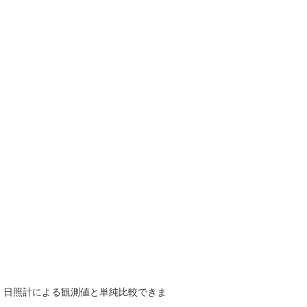
で、日照計による観測値と単純比較できま