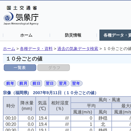
ホーム
防災情報
各種データ・
ホーム
>
各種データ・資料
>
過去の気象データ検索
>
１０分ごとの
１０分ごとの値
宗像（福岡県) 2007年9月11日（１０分ごとの値）
風向・風速
風向・風速
風向・風速
風向・風速
降水量
降水量
降水量
降水量
気温
気温
気温
気温
相対湿度
相対湿度
相対湿度
相対湿度
時分
時分
時分
時分
平均
平均
平均
平均
最大
最大
最大
最大
(mm)
(mm)
(mm)
(mm)
(℃)
(℃)
(℃)
(℃)
(％)
(％)
(％)
(％)
風速(m/s)
風速(m/s)
風速(m/s)
風速(m/s)
風向
風向
風向
風向
風速(m/s
風速(m/s
風速(m/s
風速(m/s
00:10
00:10
00:10
00:10
0.0
0.0
0.0
0.0
19.4
19.4
19.4
19.4
///
///
///
///
0
0
0
0
静穏
静穏
静穏
静穏
/
/
/
/
00:20
00:20
00:20
00:20
0.0
0.0
0.0
0.0
19.4
19.4
19.4
19.4
///
///
///
///
1
1
1
1
北
北
北
北
/
/
/
/
00:30
00:30
00:30
00:30
0.0
0.0
0.0
0.0
19.1
19.1
19.1
19.1
///
///
///
///
0
0
0
0
静穏
静穏
静穏
静穏
/
/
/
/