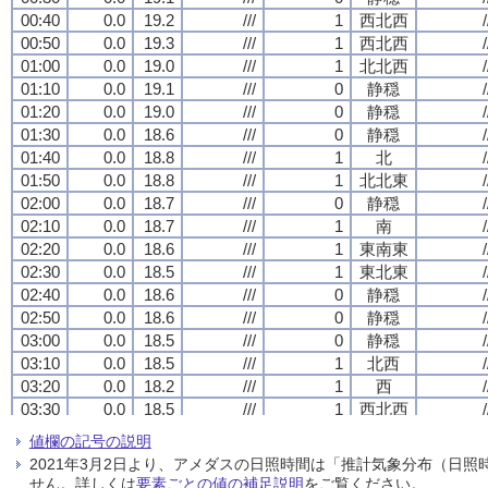
00:40
00:40
00:40
00:40
0.0
0.0
0.0
0.0
19.2
19.2
19.2
19.2
///
///
///
///
1
1
1
1
西北西
西北西
西北西
西北西
/
/
/
/
00:50
00:50
00:50
00:50
0.0
0.0
0.0
0.0
19.3
19.3
19.3
19.3
///
///
///
///
1
1
1
1
西北西
西北西
西北西
西北西
/
/
/
/
01:00
01:00
01:00
01:00
0.0
0.0
0.0
0.0
19.0
19.0
19.0
19.0
///
///
///
///
1
1
1
1
北北西
北北西
北北西
北北西
/
/
/
/
01:10
01:10
01:10
01:10
0.0
0.0
0.0
0.0
19.1
19.1
19.1
19.1
///
///
///
///
0
0
0
0
静穏
静穏
静穏
静穏
/
/
/
/
01:20
01:20
01:20
01:20
0.0
0.0
0.0
0.0
19.0
19.0
19.0
19.0
///
///
///
///
0
0
0
0
静穏
静穏
静穏
静穏
/
/
/
/
01:30
01:30
01:30
01:30
0.0
0.0
0.0
0.0
18.6
18.6
18.6
18.6
///
///
///
///
0
0
0
0
静穏
静穏
静穏
静穏
/
/
/
/
01:40
01:40
01:40
01:40
0.0
0.0
0.0
0.0
18.8
18.8
18.8
18.8
///
///
///
///
1
1
1
1
北
北
北
北
/
/
/
/
01:50
01:50
01:50
01:50
0.0
0.0
0.0
0.0
18.8
18.8
18.8
18.8
///
///
///
///
1
1
1
1
北北東
北北東
北北東
北北東
/
/
/
/
02:00
02:00
02:00
02:00
0.0
0.0
0.0
0.0
18.7
18.7
18.7
18.7
///
///
///
///
0
0
0
0
静穏
静穏
静穏
静穏
/
/
/
/
02:10
02:10
02:10
02:10
0.0
0.0
0.0
0.0
18.7
18.7
18.7
18.7
///
///
///
///
1
1
1
1
南
南
南
南
/
/
/
/
02:20
02:20
02:20
02:20
0.0
0.0
0.0
0.0
18.6
18.6
18.6
18.6
///
///
///
///
1
1
1
1
東南東
東南東
東南東
東南東
/
/
/
/
02:30
02:30
02:30
02:30
0.0
0.0
0.0
0.0
18.5
18.5
18.5
18.5
///
///
///
///
1
1
1
1
東北東
東北東
東北東
東北東
/
/
/
/
02:40
02:40
02:40
02:40
0.0
0.0
0.0
0.0
18.6
18.6
18.6
18.6
///
///
///
///
0
0
0
0
静穏
静穏
静穏
静穏
/
/
/
/
02:50
02:50
02:50
02:50
0.0
0.0
0.0
0.0
18.6
18.6
18.6
18.6
///
///
///
///
0
0
0
0
静穏
静穏
静穏
静穏
/
/
/
/
03:00
03:00
03:00
03:00
0.0
0.0
0.0
0.0
18.5
18.5
18.5
18.5
///
///
///
///
0
0
0
0
静穏
静穏
静穏
静穏
/
/
/
/
03:10
03:10
03:10
03:10
0.0
0.0
0.0
0.0
18.5
18.5
18.5
18.5
///
///
///
///
1
1
1
1
北西
北西
北西
北西
/
/
/
/
03:20
03:20
03:20
03:20
0.0
0.0
0.0
0.0
18.2
18.2
18.2
18.2
///
///
///
///
1
1
1
1
西
西
西
西
/
/
/
/
03:30
03:30
03:30
03:30
0.0
0.0
0.0
0.0
18.5
18.5
18.5
18.5
///
///
///
///
1
1
1
1
西北西
西北西
西北西
西北西
/
/
/
/
03:40
03:40
03:40
03:40
0.0
0.0
0.0
0.0
18.3
18.3
18.3
18.3
///
///
///
///
1
1
1
1
北
北
北
北
/
/
/
/
値欄の記号の説明
03:50
03:50
03:50
03:50
0.0
0.0
0.0
0.0
17.9
17.9
17.9
17.9
///
///
///
///
0
0
0
0
静穏
静穏
静穏
静穏
/
/
/
/
2021年3月2日より、アメダスの日照時間は「推計気象分布（日
04:00
04:00
04:00
04:00
0.0
0.0
0.0
0.0
18.0
18.0
18.0
18.0
///
///
///
///
1
1
1
1
北西
北西
北西
北西
/
/
/
/
せん。詳しくは
要素ごとの値の補足説明
をご覧ください。