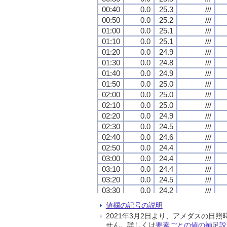
00:40
00:40
00:40
00:40
0.0
0.0
0.0
0.0
25.3
25.3
25.3
25.3
///
///
///
///
00:50
00:50
00:50
00:50
0.0
0.0
0.0
0.0
25.2
25.2
25.2
25.2
///
///
///
///
01:00
01:00
01:00
01:00
0.0
0.0
0.0
0.0
25.1
25.1
25.1
25.1
///
///
///
///
01:10
01:10
01:10
01:10
0.0
0.0
0.0
0.0
25.1
25.1
25.1
25.1
///
///
///
///
01:20
01:20
01:20
01:20
0.0
0.0
0.0
0.0
24.9
24.9
24.9
24.9
///
///
///
///
01:30
01:30
01:30
01:30
0.0
0.0
0.0
0.0
24.8
24.8
24.8
24.8
///
///
///
///
01:40
01:40
01:40
01:40
0.0
0.0
0.0
0.0
24.9
24.9
24.9
24.9
///
///
///
///
01:50
01:50
01:50
01:50
0.0
0.0
0.0
0.0
25.0
25.0
25.0
25.0
///
///
///
///
02:00
02:00
02:00
02:00
0.0
0.0
0.0
0.0
25.0
25.0
25.0
25.0
///
///
///
///
02:10
02:10
02:10
02:10
0.0
0.0
0.0
0.0
25.0
25.0
25.0
25.0
///
///
///
///
02:20
02:20
02:20
02:20
0.0
0.0
0.0
0.0
24.9
24.9
24.9
24.9
///
///
///
///
02:30
02:30
02:30
02:30
0.0
0.0
0.0
0.0
24.5
24.5
24.5
24.5
///
///
///
///
02:40
02:40
02:40
02:40
0.0
0.0
0.0
0.0
24.6
24.6
24.6
24.6
///
///
///
///
02:50
02:50
02:50
02:50
0.0
0.0
0.0
0.0
24.4
24.4
24.4
24.4
///
///
///
///
03:00
03:00
03:00
03:00
0.0
0.0
0.0
0.0
24.4
24.4
24.4
24.4
///
///
///
///
03:10
03:10
03:10
03:10
0.0
0.0
0.0
0.0
24.4
24.4
24.4
24.4
///
///
///
///
03:20
03:20
03:20
03:20
0.0
0.0
0.0
0.0
24.5
24.5
24.5
24.5
///
///
///
///
03:30
03:30
03:30
03:30
0.0
0.0
0.0
0.0
24.2
24.2
24.2
24.2
///
///
///
///
03:40
03:40
03:40
03:40
0.0
0.0
0.0
0.0
24.3
24.3
24.3
24.3
///
///
///
///
値欄の記号の説明
03:50
03:50
03:50
03:50
0.0
0.0
0.0
0.0
24.4
24.4
24.4
24.4
///
///
///
///
2021年3月2日より、アメダスの
04:00
04:00
04:00
04:00
0.0
0.0
0.0
0.0
24.3
24.3
24.3
24.3
///
///
///
///
せん。詳しくは
要素ごとの値の補足説