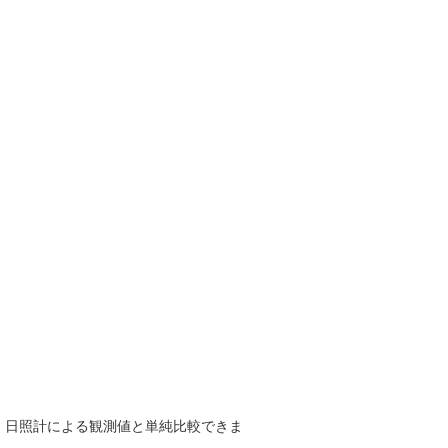
で、日照計による観測値と単純比較できま